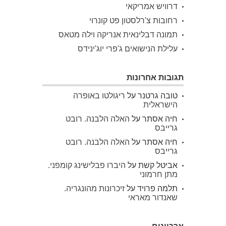
דרוויש אמריקאי
רחובות צ'רלסטון פט קונרוי
תמונה דבלינאית אנריקה וילה מטאס
עלילת הנישואים ג'פרי יוג'ינידס
תגובות אחרונות
טובה גרטנר
על
ריגולטו באופרה
הישראלית
חיה אסתר
על
האלה הלבנה. רובט
גרייבס
חיה אסתר
על
האלה הלבנה. רובט
גרייבס
אביטל קשת
על
היברו פבלישינג קומפני.
מתן חרמוני
תלמה פרויד
על
זיכרונות מהונגריה.
שאנדור מאראי