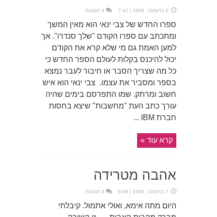
9 בדצמבר, 2009 | 7:41
3 תגובות
ספרו החדש של צבי ינאי הוא מאין המשך
ומתכתב עם ספרו הקודם "שלך סנדרו". אך
למען האמת גם מי שלא קרא את הקודם
יכול להיכנס בקלות לעולם הספר החדש כי
כל מה שצריך הסבר או חיבור לעבר נמצא
בספר ומסביר את עצמו. צבי ינאי הוא איש
חשוב ומרתק. שמו התפרסם בימים שהיה
עורך כתב העת "מחשבות" שיצא בחסות
חברת IBM ...
קרא עוד »
אהבה מטרידה
7 בדצמבר, 2009 | 8:08
2 תגובות
היום מתה אימא, ואולי אתמול. קיבלתי