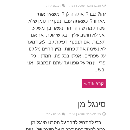
28 בדצמבר, 2009 | 7:24
תגובה אחת
זהו? כבר? אתה הולך? משאיר אותי
מאחור? כשאתה עובר נפנף יד סמן שלא
שכחת מה שהיה. הרי נשאר בך משקע.
אני לא חושב עליך, בקושי זוכר. אך אם
תעבור, אם תנפנף דפיקת לב. לא, דמעה
לא נשימה אחת פחות. מיץ החיים נזל לנו
על שפתיים. אכלנו בכל פה. חמדנו. כל
פרי יין נזל על גופנו עד שתם הבקבוק. אני
יבש ...
קרא עוד »
סינגל מן
25 בדצמבר, 2009 | 7:56
תגובה אחת
כדי להתחיל לדבר על הסרט סינגל מן
צריך להגיד כמה דברים על היוצר שלו. טום