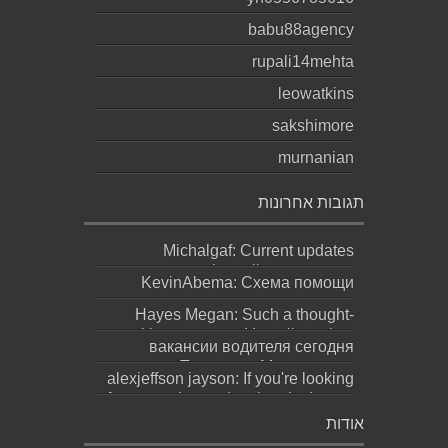
babu88agency
rupali14mehta
leowatkins
sakshimore
murnanian
תגובות אחרונות
Michalgaf: Current updates
https://sapreqot.com...
KevinAbema: Схема помощи
зависит от состояния, стажа
Hayes Megan: Such a thought-
употребления, проти...
provoking statement! It really makes
вакансии водителя сегодня
you ques...
москва: Переезд в Москву ради
alexjeffson jayson: If you're looking
работы не должен превращаться
for a genuine and authentic degree
в бескон...
(bachel...
אודות