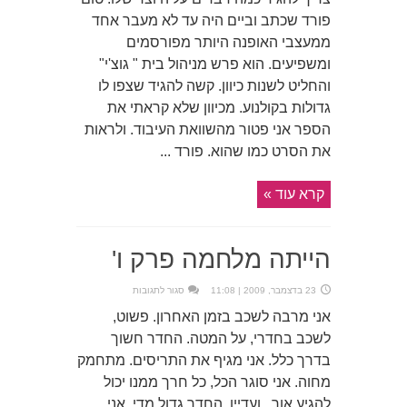
פורד שכתב וביים היה עד לא מעבר אחד
ממעצבי האופנה היותר מפורסמים
ומשפיעים. הוא פרש מניהול בית " גוצ'י"
והחליט לשנות כיוון. קשה להגיד שצפו לו
גדולות בקולנוע. מכיוון שלא קראתי את
הספר אני פטור מהשוואת העיבוד. ולראות
את הסרט כמו שהוא. פורד ...
קרא עוד »
הייתה מלחמה פרק ו'
על
23 בדצמבר, 2009 | 11:08
סגור לתגובות
הייתה
מלחמה
אני מרבה לשכב בזמן האחרון. פשוט,
פרק
ו'
לשכב בחדרי, על המטה. החדר חשוך
בדרך כלל. אני מגיף את התריסים. מתחמק
מחוה. אני סוגר הכל, כל חרך ממנו יכול
להגיע אור. ועדיין, החדר גדול מדי. אני