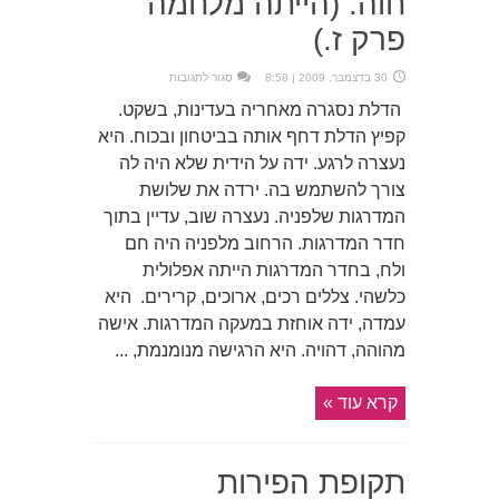
חוה. (הייתה מלחמה
פרק ז.)
על
30 בדצמבר, 2009 | 8:58
סגור לתגובות
חוה.
(הייתה
הדלת נסגרה מאחריה בעדינות, בשקט.
מלחמה
פרק
קפיץ הדלת דחף אותה בביטחון ובכוח. היא
ז.)
נעצרה לרגע. ידה על הידית שלא היה לה
צורך להשתמש בה. ירדה את שלושת
המדרגות שלפניה. נעצרה שוב, עדיין בתוך
חדר המדרגות. הרחוב מלפניה היה חם
ולח, בחדר המדרגות הייתה אפלולית
כלשהי. צללים רכים, ארוכים, קרירים. היא
עמדה, ידה אוחזת במעקה המדרגות. אישה
מהוהה, דהויה. היא הרגישה מנומנמת, ...
קרא עוד »
תקופת הפירות