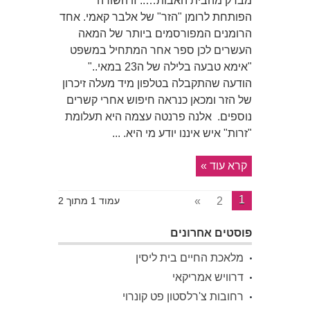
מברק מהבית האבות….. זו השורה
הפותחת לרומן "הזר" של אלבר קאמי. אחד
הרומנים המפורסמים ביותר של המאה
העשרים לכן ספר אחר המתחיל במשפט
"אימא טבעה בלילה של ה23 במאי.."
הודעה שהתקבלה בטלפון מיד מעלה זיכרון
של הזר ומכאן כנראה חיפוש אחרי קשרים
נוספים. אלנה פרנטה עצמה היא תעלומת
"זרות" איש איננו יודע מי היא. ...
קרא עוד »
1
»
2
עמוד 1 מתוך 2
פוסטים אחרונים
מלאכת החיים בית ליסין
דרוויש אמריקאי
רחובות צ'רלסטון פט קונרוי