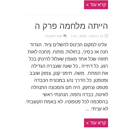
קרא עוד »
הייתה מלחמה פרק ה
על
15 בדצמבר, 2009 | 7:01
סגור לתגובות
הייתה
מלחמה
עלינו למקום הכינוס להשלים ציוד. הגדוד
פרק
ה
חנה אז בסיני, בחולות. מתוח. מחכה לאות
תזוזה שכל אחד מאמין שעלול להינתן בכל
רגע. כל דחייה , כל שעה שעברה הגדילה
את המתח. משה, תימני קטן, צמוק שובב
ופטפטן. כל הדרך נהג במכונית הכבדה
פטפט וצחקק. היה חם והמכונה התנהלה
לאיטה, כבדה וחמה. הנהנתי ראשי
בהסכמה לכל פטפוטיו. לא באמת הקשבתי.
לא עניתי. ...
קרא עוד »