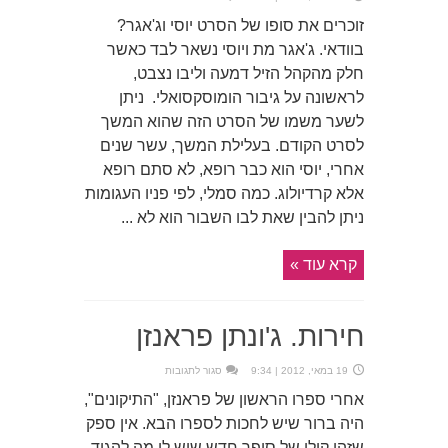
יוסי
בלי
זוכרים את סופו של הסרט יוסי וג'אגר?
ג'אגר
אבל
בוודאי. ג'אגר מת ויוסי נשאר לבד כאשר
עם
תום
חלק מהקהל הזיל דמעה וליבו נצבט,
לראשונה על גיבור הומוסקסואלי. ניתן
לשער משמו של הסרט הזה שהוא המשך
לסרט הקודם. בעלילת המשך, עשר שנים
אחרי, יוסי הוא כבר רופא, לא סתם רופא
אלא קרדיולוג. כמה סמלי, לפי פניו העגומות
ניתן להבין שאת לבו השבור הוא לא ...
קרא עוד »
חירות. ג'ונתן פראנזן
על
19 במאי, 2012 | 9:34
סגור לתגובות
חירות.
ג'ונתן
אחרי ספרו הראשון של פראנזן, "התיקונים",
פראנזן
היה ברור שיש לחכות לספרו הבא. אין ספק
שזהו קולו של סופר חדש שיש לו מה להגיד