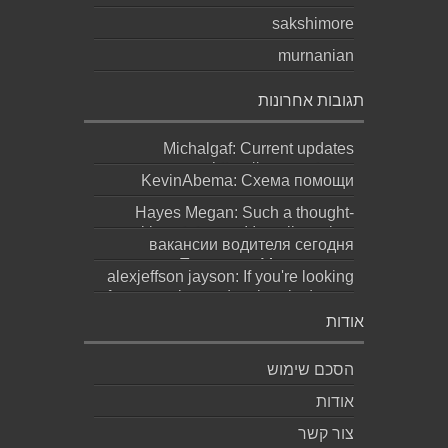
sakshimore
murnanian
תגובות אחרונות
Michalgaf: Current updates
https://sapreqot.com...
KevinAbema: Схема помощи
зависит от состояния, стажа
Hayes Megan: Such a thought-
употребления, проти...
provoking statement! It really makes
вакансии водителя сегодня
you ques...
москва: Переезд в Москву ради
alexjeffson jayson: If you're looking
работы не должен превращаться
for a genuine and authentic degree
в бескон...
(bachel...
אודות
הסכם שימוש
אודות
צור קשר