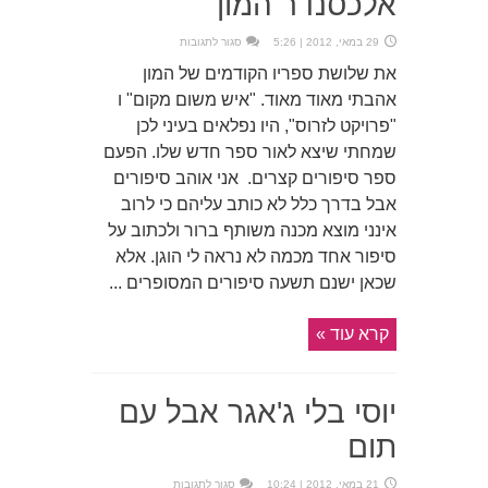
אלכסנדר המון
על
29 במאי, 2012 | 5:26
סגור לתגובות
אהבה
ומכשולים
את שלושת ספריו הקודמים של המון
אלכסנדר
המון
אהבתי מאוד מאוד. "איש משום מקום" ו
"פרויקט לזרוס", היו נפלאים בעיני לכן
שמחתי שיצא לאור ספר חדש שלו. הפעם
ספר סיפורים קצרים. אני אוהב סיפורים
אבל בדרך כלל לא כותב עליהם כי לרוב
אינני מוצא מכנה משותף ברור ולכתוב על
סיפור אחד מכמה לא נראה לי הוגן. אלא
שכאן ישנם תשעה סיפורים המסופרים ...
קרא עוד »
יוסי בלי ג'אגר אבל עם
תום
על
21 במאי, 2012 | 10:24
סגור לתגובות