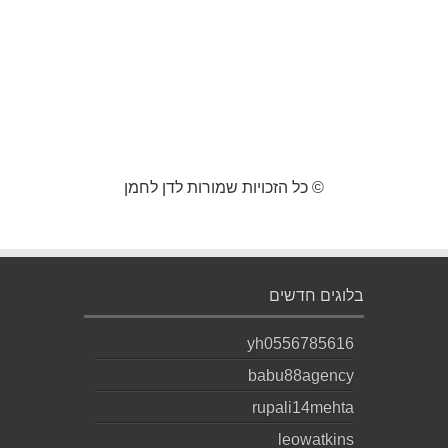
© כל הזכויות שמורות לדן לחמן
בלוגים חדשים
yh0556785616
babu88agency
rupali14mehta
leowatkins