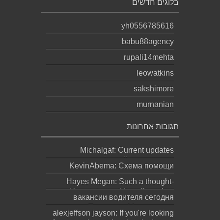
בלוגים חדשים
yh0556785616
babu88agency
rupali14mehta
leowatkins
sakshimore
murnanian
תגובות אחרונות
Michalgaf: Current updates
https://sapreqot.com...
KevinAbema: Схема помощи
зависит от состояния, стажа
Hayes Megan: Such a thought-
употребления, проти...
provoking statement! It really makes
вакансии водителя сегодня
you ques...
москва: Переезд в Москву ради
alexjeffson jayson: If you're looking
работы не должен превращаться