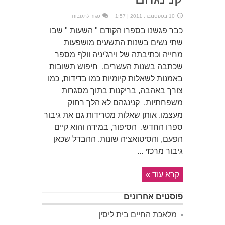
על
10 בספטמבר, 2011 | 1:57
סגור לתגובות
עם
רדת
כבר פגשנו בספרו הקודם " השעות " שבו
הערב.
מייקל
שתי נשים בשנות התשעים מושפעות
קנינגהם
מחייה וכתיבתה של וירג'יניה וולף מספר
שכתבה בשנות העשרים. חיפוש תשובות
באמנות לשאלות קיומיות כמו בדידות, כמו
צורך באהבה, בריקנות בתוך מסגרות
משפחתיות. קנינגהם לא הלך רחוק
מעצמו. אותן שאלות מטרידות גם את גיבור
ספרו החדש. הסיפור, במידה והוא קיים
הפעם, והסיטואציה שונות. ההבדל שכאן
גיבור מרכזי ...
קרא עוד »
פוסטים אחרונים
מלאכת החיים בית ליסין