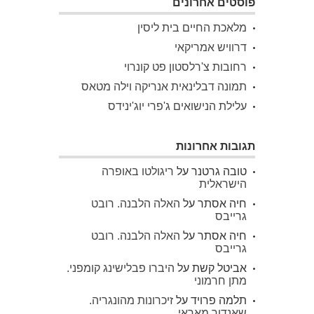
פוסטים אחרונים
מלאכת החיים בית ליסין
דרוויש אמריקאי
רחובות צ'רלסטון פט קונרוי
תמונה דבלינאית אנריקה וילה מטאס
עלילת הנישואים ג'פרי יוג'ינידס
תגובות אחרונות
טובה גרטנר
על
ריגולטו באופרה
הישראלית
חיה אסתר
על
האלה הלבנה. רובט
גרייבס
חיה אסתר
על
האלה הלבנה. רובט
גרייבס
אביטל קשת
על
היברו פבלישינג קומפני.
מתן חרמוני
תלמה פרויד
על
זיכרונות מהונגריה.
שאנדור מאראי