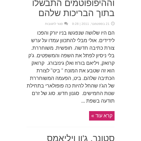
וההיפופוטמים התבשלו
בתוך הבריכות שלהם
על
21 בספטמבר, 2011 | 9:28
סגור לתגובות
וההיפופוטמים
התבשלו
הם היו שלושה שנפגשו בניו יורק והפכו
בתוך
הבריכות
לידידים. אולי מבלי להתכוון עמדו על ערש
שלהם
צורת כתיבה חדשה. חופשית. משוחררת.
בלי ניסיון לפתל את השפה והמשפטים. ג'ק
קרואק, ויליאם בורוז ואלן גינזבורג. קרואק
הוא זה שטבע את המונח " ביט" לצורת
הכתיבה שלהם. ביט, הפעמה המשוחררת
של הג'ז שהחל להיות כה פופולארי בתחילת
שנות החמישים. סגנון חדש. סוג של זרם
תודעה בשפת ...
קרא עוד »
סטונר. ג'ון ויליאמס