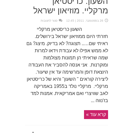
השעון. כריסטיאן
מרקליי. מוזיאון ישראל
על
26 בספטמבר, 2011 | 12:45
סגור לתגובות
השעון.
כריסטיאן
השעון כריסטיאן מרקליי
מרקליי.
מוזיאון
חזרתי היום ממוזיאון ישראל בירושלים.
ישראל
ראיתי שם….. תצוגה? לא בדיוק. מיצג? גם
לא ממש אפילו לא עבודת וידאו למרות
שמה שראיתי הן תמונות מצולמות
ומוקרנות. אני אנסה להסביר את העבודה
היוצאת דופן והמרשימה עד אין שיעור.
ליצירה קוראים " השעון" והיא של כריסטיאן
מרקליי. מרקליי נולד ב1955 באמריקה
לאב שוויצרי ואם אמריקאית. אמנות למד
בז'נווה ...
קרא עוד »