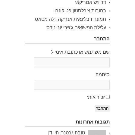
דרוויש אמריקאי
רחובות צ'רלסטון פט קונרוי
תמונה דבלינאית אנריקה וילה מטאס
עלילת הנישואים ג'פרי יוג'ינידס
התחבר
שם משתמש או כתובת אימייל
סיסמה
זכור אותי
התחבר
תגובות אחרונות
טובה גרטנר: היי דן