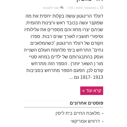
על
1 באוקטובר, 2009 | 7:55
סגור לתגובות
מקהלת
העצים
דונלד הרינגטון עושה בקלות יחסית את מה
דונלד
הרינגטון
שפוקנר עשה בכובד ראש ורצינות תהומית.
שניהם יצרו מחוז והם מספרים את עלילותיו
וסיפורי תושביו לאורך שנים רבות. ספרו
הקודם של דונלד הרינגטון "כשהמלאכים
נחים" התרחש בימי מלחמת העולם השנייה
ועסק בהתבגרותם של ילדים במחוז סטיי
מור ( השאר יותר) . הספר הזה מתרחש
קודם לכן. הפעם הספר מתרחש בסביבות
1913 -1917 גם ...
קרא עוד »
פוסטים אחרונים
מלאכת החיים בית ליסין
דרוויש אמריקאי