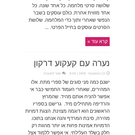
שלושה סרטי מלחמה. כל אחד שונה. כל
אחד מזווית אחרת. כולם עוסקים בשבר
הנפשי שאחרי ותוך כדי המלחמה. שלושת
הסרטים עוסקים בחייל הפרטי. ...
קרא עוד »
נערה עם קעקוע דרקון
על
13 באוקטובר, 2009 | 8:00
סגור לתגובות
נערה
עם
ישנם כמה מני סוגים של ספרי מתח. אלו
קעקוע
דרקון
המהירים, שאחרי העמוד החמישי כבר אי
אפשר להניח אותם מהיד. שהמרוץ
והרדיפה מתחילים מיד. גרישם בספריו
הראשונים הוא דוגמה מצוינת. הצגת דמויות
מהירה, סיבת המרדף והנה אנחנו בתוכו.
הדמויות אמינות פחות או יותר מהוות רק
חלק בשלד העלילתי. אי אפשר ללמוד אצל