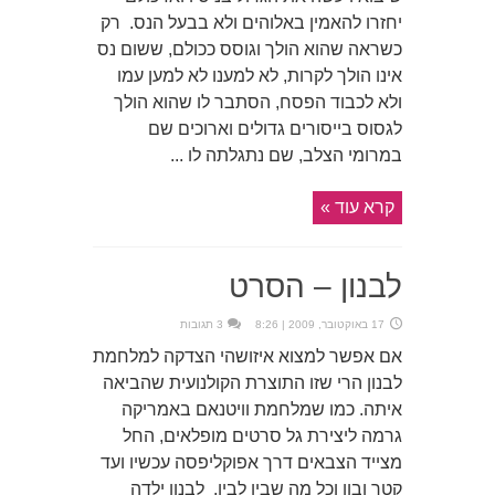
יחזרו להאמין באלוהים ולא בבעל הנס. רק
כשראה שהוא הולך וגוסס ככולם, ששום נס
אינו הולך לקרות, לא למענו לא למען עמו
ולא לכבוד הפסח, הסתבר לו שהוא הולך
לגסוס בייסורים גדולים וארוכים שם
במרומי הצלב, שם נתגלתה לו ...
קרא עוד »
לבנון – הסרט
17 באוקטובר, 2009 | 8:26
3 תגובות
אם אפשר למצוא איזושהי הצדקה למלחמת
לבנון הרי שזו התוצרת הקולנועית שהביאה
איתה. כמו שמלחמת וויטנאם באמריקה
גרמה ליצירת גל סרטים מופלאים, החל
מצייד הצבאים דרך אפוקליפסה עכשיו ועד
קטר ובון וכל מה שבין לבין. לבנון ילדה