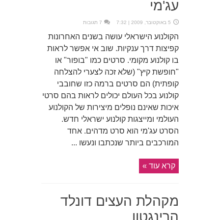
עג'מי
5 באוקטובר, 2009 | 7:32
7 תגובות
הקולנוע הישראלי עושה בשנים האחרונות
קפיצות דרך ענקיות. שוב אי אפשר לראות
בו קולנוע מקומי. סרטים כמו "בופור" או
"חופשת קיץ" (שלא זכה לצערי להצלחה
קופתית) הם סרטים ברמה כזו שחובבי
קולנוע בכל העולם יכולים לראות בהם סרטי
איכות שאינם נופלים מיצירות של הקולנוע
העולמי ומייצגות קולנוע ישראלי חדש.
הסרט עג'מי הוא סרט מדהים. אחד
המורכבים ביותר שנכתבו ונעשו ...
קרא עוד »
מקהלת העצים דונלד
הרינגטון