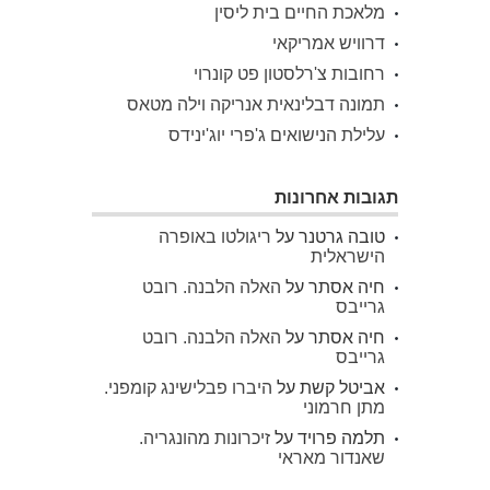
מלאכת החיים בית ליסין
דרוויש אמריקאי
רחובות צ'רלסטון פט קונרוי
תמונה דבלינאית אנריקה וילה מטאס
עלילת הנישואים ג'פרי יוג'ינידס
תגובות אחרונות
טובה גרטנר
על
ריגולטו באופרה
הישראלית
חיה אסתר
על
האלה הלבנה. רובט
גרייבס
חיה אסתר
על
האלה הלבנה. רובט
גרייבס
אביטל קשת
על
היברו פבלישינג קומפני.
מתן חרמוני
תלמה פרויד
על
זיכרונות מהונגריה.
שאנדור מאראי