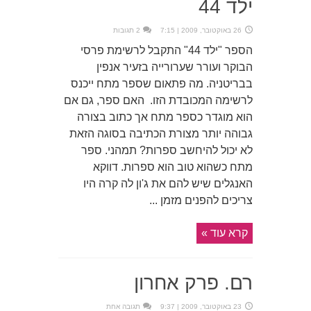
ילד 44
26 באוקטובר, 2009 | 7:15
2 תגובות
הספר "ילד 44" התקבל לרשימת פרסי
הבוקר ועורר שערורייה בזעיר אנפין
בבריטניה. מה פתאום שספר מתח ייכנס
לרשימה המכובדת הזו. האם ספר, גם אם
הוא מוגדר כספר מתח אך כתוב בצורה
גבוהה יותר מצורת הכתיבה בסוגה הזאת
לא יכול להיחשב ספרות? תמהני. ספר
מתח כשהוא טוב הוא ספרות. דווקא
האנגלים שיש להם את ג'ון לה קרה היו
צריכים להפנים מזמן ...
קרא עוד »
רם. פרק אחרון
23 באוקטובר, 2009 | 9:37
תגובה אחת