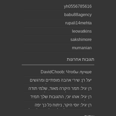
yh0556785616
babu88agency
rupali14mehta
leowatkins
sakshimore
murnanian
תגובות אחרונות
DavidChoob: Чтобы лучше
понимать расстановку сил перед
יעל רן: שירי אהבה מופתיים ומרגשים
матчем, читаю ана...
עד מאוד כפי שרק גד יודע לכתוב
רן יגיל: תמר היקרה מאוד, שלמי תודה
תודה...
ואמסור כמובן לגד. שבת שלום...
רן יגיל: אוהו יוכי, התגובות שלך תמיד
מאלפות בינה והן יצירה בפני עצמה....
רן יגיל: יוסי היקר, ניתוח כל כך יפה
ומדויק, ממש קולע, לשיר "השקה". של...