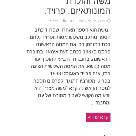
משה והולדת
המונותאיזם. פרויד.
28 באוקטובר, 2009 | 8:28
5 תגובות
משה הוא הספר האחרון שפרויד כתב.
הספר מורכב משלוש מסות. ופרויד נלחם
בכתיבתו זמן רב. את המסה הראשונה
פרסם ב1937 בכתב העת אימאגו בחוברת
הראשונה. בחוברת הרביעית הוסיף עוד
מסה בנושא. את המסה השלישית הציגה
בתו, אנה פרויד באוגוסט 1938
בפריז. מקורביו התנגדו לפרסום הספר.
למסה הראשונה קרא "משה מצרי" הוא
יודע מה הקושי לשבור מסורת של עם
ומתנצל ...
קרא עוד »