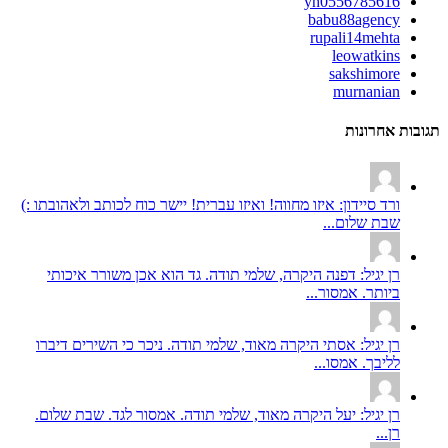
yh0556785616
babu88agency
rupali14mehta
leowatkins
sakshimore
murnanian
תגובות אחרונות
ורד סיידון: איזו מחווה! ואיזו עברית! יישר כוח לכותב ולאהובתו :)
שבת שלום...
רן יגיל: דפנה היקרה, שלמי תודה. גד הוא אכן משורר איכותי
ביותר. אמסור...
רן יגיל: אסתי היקרה מאוד, שלמי תודה. ניכר כי השירים דיברו
לליבך. אמסו...
רן יגיל: יעל היקרה מאוד, שלמי תודה. אמסור לגד. שבת שלום.
רן...