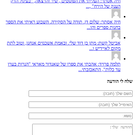
חיה אסתר: העליתי את הפוסטים , שיר והרצאה, "בעיגול הדק
הענק של הירח" ,...
חיה אסתר: שלום דן. תודה על הסקירה. השבוע ראיתי את הספר
בחנות ספרים והו...
אביטל קשת: מתן בן דוד שלי. ובאמת אשכנזים אנחנו, וטוב לתת
מקום לאיידיש ו...
תלמה פרויד: אהבתי את ספרו של שאנדור מאראי "הנרות בערו
עד כלות", התאכזבתי...
שלח לי הודעה