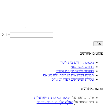
2+1=
פוסטים אחרונים
מלאכת החיים בית ליסין
דרוויש אמריקאי
רחובות צ'רלסטון פט קונרוי
תמונה דבלינאית אנריקה וילה מטאס
עלילת הנישואים ג'פרי יוג'ינידס
תגובות אחרונות
טובה גרטנר
על
ריגולטו באופרה הישראלית
חיה אסתר
על
האלה הלבנה. רובט גרייבס