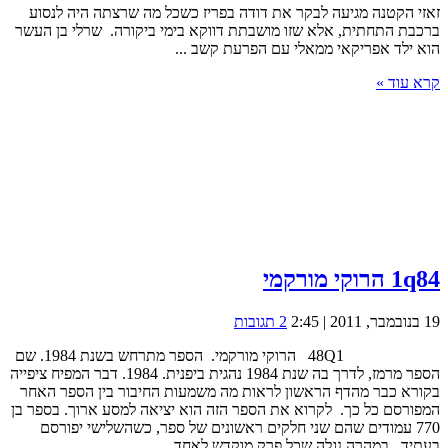
זאזי הקטנה מגיעה לבקר את דודה בפריז כשכל מה שרצתה היה לנסוע
בנשטרית
ברכבת התחתית, אלא שזו מושבתת דווקא בימי ביקורה. שרלי בן העשר
הוא ילד אפריקאי ממאלי עם הפרעת קשב ...
קרא עוד »
1q84 הרוקי מורקמי
19 בנובמבר, 2011 | 2:45
2 תגובות
48Q1 הרוקי מורקמי. הספר מתרחש בשנת 1984. שם
הספר מרמז, לדרך בה שנת 1984 נהגית ביפנית. 1984. דבר המפיח ציפייה
בקורא כבר מהדף הראשון לראות מה משמעות החיבור בין הספר האחר
המפורסם כל כך. לקרוא את הספר הזה הוא יציאה למסע ארוך. בספר בן
770 עמודים שהם שני חלקים ראשונים של ספר, כשהשלישי יפורסם
בעתיד. במהרה נגלה שכל פרק מוקדש לאחד ...