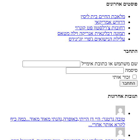
פוסטים אחרונים
מלאכת החיים בית ליסין
דרוויש אמריקאי
רחובות צ'רלסטון פט קונרוי
תמונה דבלינאית אנריקה וילה מטאס
עלילת הנישואים ג'פרי יוג'ינידס
התחבר
שם משתמש או כתובת אימייל
סיסמה
זכור אותי
התחבר
תגובות אחרונות
טובה גרטנר: היי דן הייתי,באופרה,נהנתי מאוד מאוד...כמה כיף
לקרא אותך אחרי...