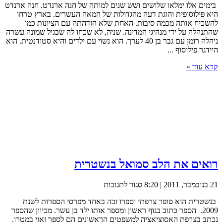
בימים אלו ימלאו שלושים ושש שנים למותה של חנה ארנדט. חנה ארנדט
ארנדט
היא פילוסופית והוגת דעה מהגדולות של המאה העשרים. בארץ טרחו
להשכיח אותה מכמה סיבות. האחת שלא הזדהתה עם הציונות כמו
שהתנהלה על ידי מנהיגי המדינה. שניה, לא שכחו לה שבגיל שמונה עשרה
ניהלה רומן עם גבר בן 40 לערך. הוא נשוי עם ילדים והיא סטודנטית. הוא
היידגר פילוסוף ...
קרא עוד »
רואים את הלב סמואל בנשטרית
על
21 בנובמבר, 2011 | 8:20
סגור לתגובות
רואים
בנשטרית הוא סופר צרפתי וספרו זכה באחד מפרסי הספרות לשנת
את
2009. הספר כתוב בגוף ראשון ומספר אותו ילד בן עשר. מכיוון שהספר
הלב
נכתב בצרפת האסוציאציה למשפטים הראשונים הם לספר זאזי במטרו.
סמואל