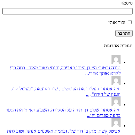
סיסמה
זכור אותי
התחבר
תגובות אחרונות
טובה גרטנר: היי דן הייתי,באופרה,נהנתי מאוד מאוד...כמה כיף
לקרא אותך אחרי...
חיה אסתר: העליתי את הפוסטים , שיר והרצאה, "בעיגול הדק
הענק של הירח" ,...
חיה אסתר: שלום דן. תודה על הסקירה. השבוע ראיתי את הספר
בחנות ספרים והו...
אביטל קשת: מתן בן דוד שלי. ובאמת אשכנזים אנחנו, וטוב לתת