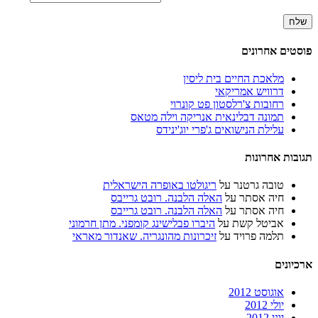
פוסטים אחרונים
מלאכת החיים בית ליסין
דרוויש אמריקאי
רחובות צ'רלסטון פט קונרוי
תמונה דבלינאית אנריקה וילה מטאס
עלילת הנישואים ג'פרי יוג'ינידס
תגובות אחרונות
טובה גרטנר
על
ריגולטו באופרה הישראלית
חיה אסתר
על
האלה הלבנה. רובט גרייבס
חיה אסתר
על
האלה הלבנה. רובט גרייבס
אביטל קשת
על
היברו פבלישינג קומפני. מתן חרמוני
תלמה פרויד
על
זיכרונות מהונגריה. שאנדור מאראי
ארכיונים
אוגוסט 2012
יולי 2012
יוני 2012