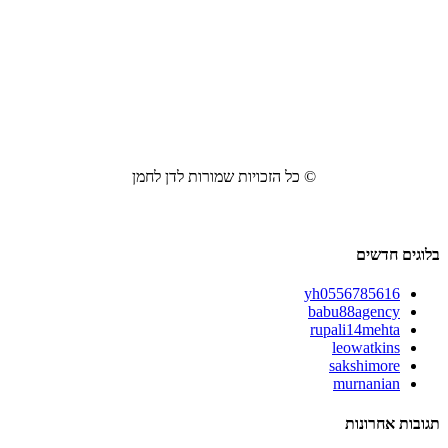
© כל הזכויות שמורות לדן לחמן
בלוגים חדשים
yh0556785616
babu88agency
rupali14mehta
leowatkins
sakshimore
murnanian
תגובות אחרונות