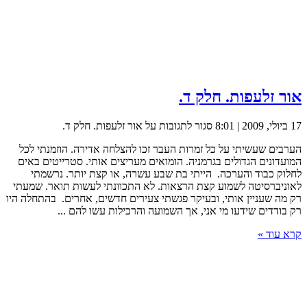
אור זלעפות. חלק ד.
17 ביולי, 2009 | 8:01
סגור לתגובות
על אור זלעפות. חלק ד.
הערבים שעשיתי על כל זמרות העבר זכו להצלחה אדירה. הוזמנתי לכל
המועדונים הגדולים בגרמניה. הומואים מעריצים אותי. סטרייטים באים
לחלוק כבוד והערכה. הייתי בת שבע עשרה, או קצת יותר. נרשמתי
לאוניברסיטה לשמוע קצת הרצאות. לא התכוונתי לעשות תואר. שמעתי
רק מה שעניין אותי, ובעיקר פגשתי צעירים חדשים, אחרים. בהתחלה היו
רק בודדים שידעו מי אני, אך השמועה והרכילות עשו להם ...
קרא עוד »