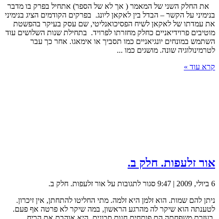
את החלק השני של המאמר ( אך לא של הספר) אתחיל בפרק בו מדבר
בנימיני על הקשר – הבדל בין לאקאן ליונג. בפרקים הקודמים הציג בנימיני
את עמדתו של לאקאן לשיח הפסיכואנליטי, שם עסק בעיקר בהפשטת
מוטיבים פרוידיאניים כחלק מחזרתו לפרויד. בתחילת שנות השלושים עוד
השתמש במונחים יונגיאניים כמו תסביך או אימאגו. אחר כך עבר
לטרמינולוגיה שונה. מושגים כמו ...
קרא עוד »
אור זלעפות. חלק ב.
6 ביולי, 2009 | 9:47
סגור לתגובות
על אור זלעפות. חלק ב.
ניתן להם שמות. הוא זלמן היא זלמה. מתי החליטו להתחתן, אין זיכרון.
לטענתה הוא שיקר לה מהרגע הראשון, במה שיקר לא פרטה אף פעם.
בעזרת משפחתה הם פותחים חנות סבונים, היא אוהבת את הריח,