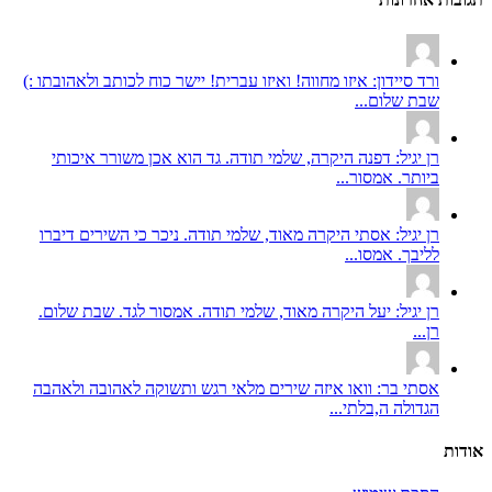
ורד סיידון: איזו מחווה! ואיזו עברית! יישר כוח לכותב ולאהובתו :)
שבת שלום...
רן יגיל: דפנה היקרה, שלמי תודה. גד הוא אכן משורר איכותי
ביותר. אמסור...
רן יגיל: אסתי היקרה מאוד, שלמי תודה. ניכר כי השירים דיברו
לליבך. אמסו...
רן יגיל: יעל היקרה מאוד, שלמי תודה. אמסור לגד. שבת שלום.
רן...
אסתי בר: וואו איזה שירים מלאי רגש ותשוקה לאהובה ולאהבה
הגדולה ה,בלתי...
אודות