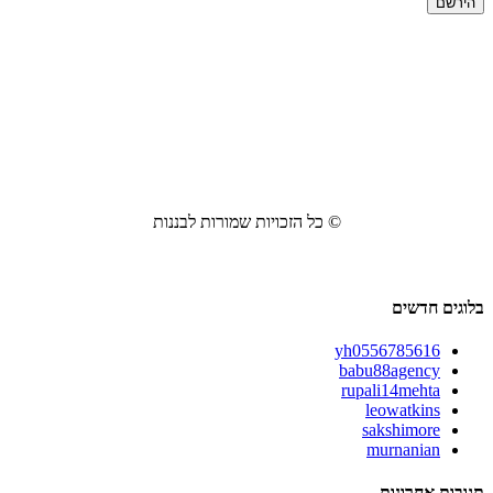
© כל הזכויות שמורות לבננות
בלוגים חדשים
yh0556785616
babu88agency
rupali14mehta
leowatkins
sakshimore
murnanian
תגובות אחרונות