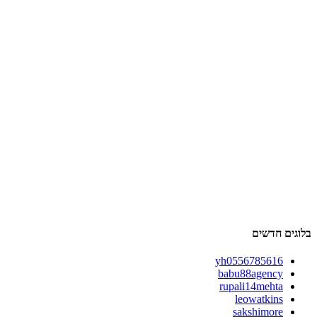
בלוגים חדשים
yh0556785616
babu88agency
rupali14mehta
leowatkins
sakshimore