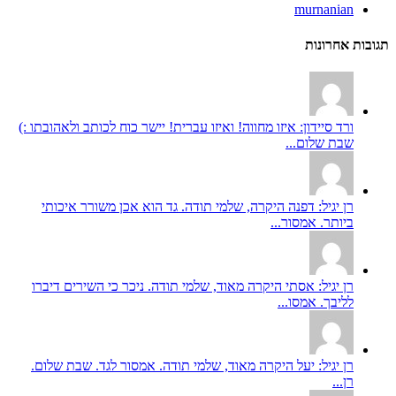
murnanian
תגובות אחרונות
ורד סיידון: איזו מחווה! ואיזו עברית! יישר כוח לכותב ולאהובתו :)
שבת שלום...
רן יגיל: דפנה היקרה, שלמי תודה. גד הוא אכן משורר איכותי
ביותר. אמסור...
רן יגיל: אסתי היקרה מאוד, שלמי תודה. ניכר כי השירים דיברו
לליבך. אמסו...
רן יגיל: יעל היקרה מאוד, שלמי תודה. אמסור לגד. שבת שלום.
רן...