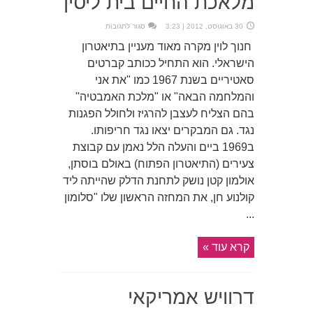
מלאכת החיים בית ליסין
על
30 באוגוסט, 2012 | 3:23
סגור לתגובות
מלאכת
החיים
חנוך לוין מקרה מאוד מעניין בתיאטרון
בית
ליסין
הישראלי. הוא התחיל ככותב קברטים
סאטיריים בשנת 1967 כמו "את אני
והמלחמה הבאה" או "מלכת האמבטיה"
בהם הצליח לעצבן להרגיז ולחולל הפגנות
נגד. גם המבקרים יצאו נגד חריפותו.
ב1969 ביים והעלה הלל נאמן עם קבוצת
צעירים (התיאטרון הפתוח) באולם בוסתן,
אולמון קטן נושק לתחנת הדלק שהייתה ליד
קולנוע חן, את המחזה הראשון שלו "סלומון
...
קרא עוד »
דרוויש אמריקאי