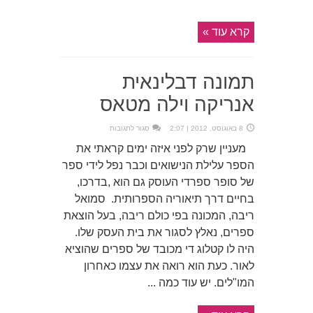
רחובות
צ'רלסטון
פט
קונרוי
קרא עוד »
תמונה דבלינאית
אנריקה וילה מטאס
על
8 באוגוסט, 2012 | 2:07
סגור לתגובות
תמונה
דבלינאית
מעניין שרק לפני איזה ימים קראתי את
אנריקה
וילה
הספר עלילת הנישואים וכבר נפל לידי ספר
מטאס
של סופר ספרדי העוסק גם הוא ,בדרכו,
בחיים דרך תיאוריה הספרותית. סמואל
ריבה, המכונה בפי כולם ריבה, בעל הוצאת
ספרים, נאלץ לסגור את בית העסק שלו.
היה לו קטלוג די מכובד של ספרים שהוציא
לאור. כעת הוא רואה את עצמו כאחרון
המו"לים. יש עוד כמה ...