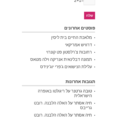
2+1=
פוסטים אחרונים
מלאכת החיים בית ליסין
דרוויש אמריקאי
רחובות צ'רלסטון פט קונרוי
תמונה דבלינאית אנריקה וילה מטאס
עלילת הנישואים ג'פרי יוג'ינידס
תגובות אחרונות
טובה גרטנר
על
ריגולטו באופרה
הישראלית
חיה אסתר
על
האלה הלבנה. רובט
גרייבס
חיה אסתר
על
האלה הלבנה. רובט