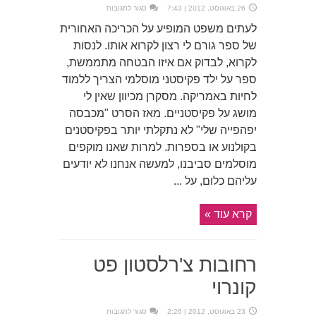
על
26 באוגוסט, 2012 | 7:43
סגור לתגובות
דרוויש
אמריקאי
לעתים משפט המופיע על הכריכה האחורית
של ספר גורם לי רצון לקרוא אותו. לנסות
לקרוא, לבדוק אם איזו הבטחה מתממשת,
ספר על ילד פקיסטני מוסלמי הצריך ללמוד
לחיות באמריקה. מסקרן מכיוון שאין לי
מושג על פקיסטניים. מאז הסרט "מכבסה
יפהפייה שלי" לא נתקלתי יותר בפקיסטנים
בקולנוע או בספרות. למרות שאנו מוקפים
מוסלמים סביבנו, למעשה אנחנו לא יודעים
עליהם כלום, על ...
קרא עוד »
רחובות צ'רלסטון פט
קונרוי
על
23 באוגוסט, 2012 | 2:26
סגור לתגובות