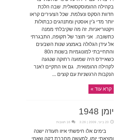
בקהילה ההומוסקסואלית. שבה הלכת
חדוות הסקס ונעלמת. שכל הצעירים קראו
יותר מדי ג'ין אוסטין ומתנהגים כבתולות
ויקטוריאניות. זה מה שקיבלתי ממנה
כתשובה. אני תוצר של תקופה, התבגרתי
אל עידן הגלולה באמצע שנות השבעים
והתחייבתי למונוגמיות בשנות ה80
כשאיידס היה שמועה רחוקה שנגעה
לקהילה ההומואית. גם אז התקיים ז'אנר
הנקבות הרגשניות עם קוצים ...
קרא עוד »
יומן 1948
20 ביוני, 2009 | 3:26
16 תגובות
בימים אלו חיפשתי איזו תעודה ישנה
ומצאתי יומן, למעשה מחברת דקה שאמי