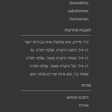
leowatkins
sakshimore
murnanian
תגובות אחרונות
ורד סיידון: איזו מחווה! ואיזו עברית! יישר
כוח לכותב ולאהובתו :) שבת שלום...
רן יגיל: דפנה היקרה, שלמי תודה. גד
הוא אכן משורר איכותי ביותר. אמסור...
רן יגיל: אסתי היקרה מאוד, שלמי תודה.
ניכר כי השירים דיברו לליבך. אמסו...
רן יגיל: יעל היקרה מאוד, שלמי תודה.
אמסור לגד. שבת שלום. רן...
אסתי בר: וואו איזה שירים מלאי רגש
ותשוקה לאהובה ולאהבה הגדולה
ה,בלתי...
אודות
הסכם שימוש
אודות