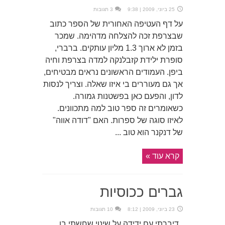
25 ביוני, 2009 | 9:38
3 תגובות
על דף העטיפה האחורית של הספר כתוב
שבצרפת זכה להצלחה מדהימה. שמכר
בזמן לא ארוך 1.3 מליון עותקים. ברברי,
סופרת ילידת קזבלנקה למדה בצרפת וחיה
ביפן. העמודים הראשונים נראים מבטיחים,
אך גם מעוררים בי איזו שאלה. וצריך לנסות
לדון, והפעם כאן בפשטנות גמורה.
כשאומרים זה ספר טוב למה מתכוונים.
לאיזו סוגה של ספרות. האם "דודה אווה"
של דנקנר הוא טוב ...
קרא עוד »
גברים ככוסיות
23 ביוני, 2009 | 8:12
10 תגובות
. דיברתי עם ידידה על שינוי שחשתי בו