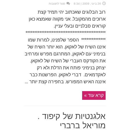
על
26 ביוני, 2009 | 8:34
סגור לתגובות
השיח
של
רוב הבלוגים שאכתוב יהי תמיד קצת
לאקאן
חלק
ארוכים מהמקובל. אני מקווה שאמצא כאן
ראשון
קוראים סבלניים ובעלי עניין.
**********************************************
************** הספר שלפנינו, למרות שמו
איננו השיח של לאקאן. הוא יותר השיח של
בנימיני עם לאקאן, המתרגם מפרש ומרחיב
את הקודקס העברי של השיח של לאקאן.
יצחק בנימיני פותח את הדלת ולא רק
לאקדמאים. דברי לאקאן. הפרשנות כבר
איננה האיש המפורש. בחפירה קצת יותר ...
קרא עוד »
אלגנטיות של קיפוד .
מוריאל ברברי