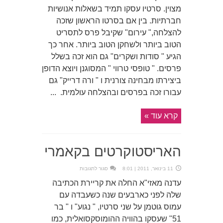
תאטרון
מצוין. סרטיו עסקו תמיד בשאלות אנושיות
הספריה
רמת
חברתיות. בין אם בסרטו הראשון שזכה
גן
להצלחה," עירום" שקיבל פרס לתסריט
הטוב ביותר ולשחקן הטוב ביותר. אחר כך
הגיע " סודות ושקרים" גם הוא זכה בשלל
פרסים. " טופסי טרווי " המסוגנן ויוצא הדופן
ביצירתו מבחינה צורנית ו " ורה דרייק" גם
עבורו זכה בפרסים ובהצלחה עולמית. ...
קרא עוד »
האריסטוקרטים בקאמרי
על
11 בינואר, 2011 | 8:01
סגור לתגובות
האריסטוקרטים
בקאמרי
עדנה מאזי"א החלה את קריירת הכתיבה
שלה לפני כארבעים שנה כשעבדה עם
עמוס גוטמן על שני סרטיו, " נגוע" ו " בר
51" שעסקו בהוויה ההומוסקסואלית, כמו