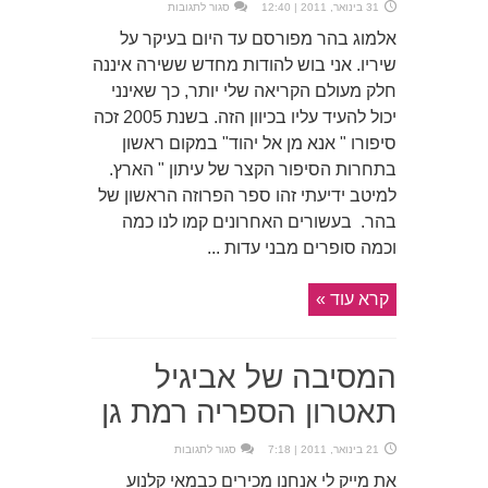
על
31 בינואר, 2011 | 12:40
סגור לתגובות
צ'חלה
וחזקל
אלמוג בהר מפורסם עד היום בעיקר על
אלמוג
בהר
שיריו. אני בוש להודות מחדש ששירה איננה
חלק מעולם הקריאה שלי יותר, כך שאינני
יכול להעיד עליו בכיוון הזה. בשנת 2005 זכה
סיפורו " אנא מן אל יהוד" במקום ראשון
בתחרות הסיפור הקצר של עיתון " הארץ.
למיטב ידיעתי זהו ספר הפרוזה הראשון של
בהר. בעשורים האחרונים קמו לנו כמה
וכמה סופרים מבני עדות ...
קרא עוד »
המסיבה של אביגיל
תאטרון הספריה רמת גן
על
21 בינואר, 2011 | 7:18
סגור לתגובות
המסיבה
של
את מייק לי אנחנו מכירים כבמאי קלנוע
אביגיל