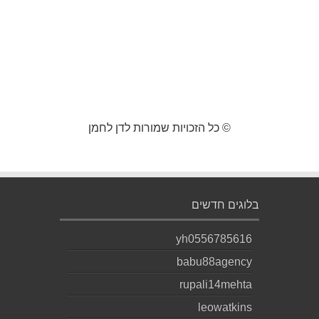
© כל הזכויות שמורות לדן לחמן
בלוגים חדשים
yh0556785616
babu88agency
rupali14mehta
leowatkins