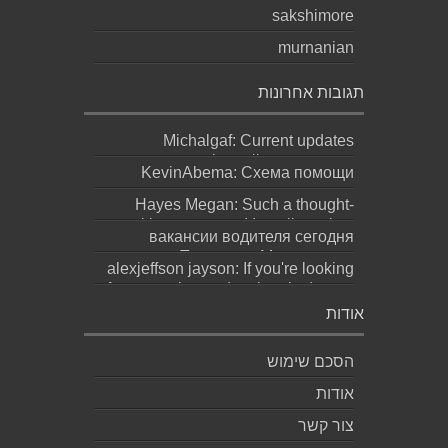
sakshimore
murnanian
תגובות אחרונות
Michalgaf: Current updates
https://sapreqot.com...
KevinAbema: Схема помощи
зависит от состояния, стажа
Hayes Megan: Such a thought-
употребления, проти...
provoking statement! It really makes
вакансии водителя сегодня
you ques...
москва: Переезд в Москву ради
alexjeffson jayson: If you're looking
работы не должен превращаться
for a genuine and authentic degree
в бескон...
(bachel...
אודות
הסכם שימוש
אודות
צור קשר