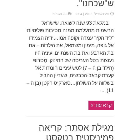
ש"שכחנו".
28 באפריל, 2008 | 2:04
29 תגובות
במלאת 93 שנה לשואה, שישראל
הרשמית מתעלמת ממנה מסיבות פוליטיות
"ליד הקיר עמדה זקופה אמו…ידיה הצמידו
אל גופה, מימין ומשמאל, את הילדוֹת – את
בת הארבע ואת בת השנתיים. עיניה היו
נעוצות בסל העריסה של התינוק. מֶסרופּ
(הילד בן ה – 7) לטש עיניים חומדות אל
קערת קבאב-הכבשים, שעדיין ההביל
בשלווה על השולחן…סארקיס הקטן (בן ה –
11), ...
קרא עוד »
מגילת אסתר: קריאה
פמיניסטית בטקסט