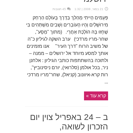
21 במאי, 2008 | 1:32
45 תגובות
פְּעָמִים הָיִיתִי מְהַלֵּךְ בַּדֶּרֶךְ בָּעוֹלָם הַרְחֵק
מִירוּשָׁלַיִם וְהָיוּ הָעוֹבְרִים וְשָׁבִים מִשְׁתַּהִים בִּי
שֶׁחָזוּ בָּהּ הוֹלֶכֶת אַחֲרַי. (מתוך "מַסָּע",
שחר-מריו מרדכי) ערב השקה לגיליון כ"ה
של משיב הרוח "דרך העיר" אנו מזמינים
אותך למסע מיוחד אל ירושלים – ממנה –
ולתוכה בהשתתפות כותבי הגיליון : אלחנן
ניר, בכל אולמן (סלרואי), יורם ניסינוביץ",
רות קרא-איוונוב (קניאל), שחר־מריו מרדכי
...
קרא עוד »
ב – 24 באפריל צוין יום
הזכרון לשואה,