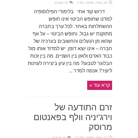
18 במרץ, 2008 | 7:00
10 תגובות
דרוש קוד אתי בלימודי הפילוסופיה
למדנו שחופש הביטוי אינו חופש
ההשתלחות באחר. לכל ערך בחברה
מתוקנת יש גבול. וחופש הביטוי – על אף
שהוא מן הנעלים והחשובים בערכיה של
חברה – אינו יוצא דופן. יש למדוד אותו מול
כבוד האדם ולאזן בין השניים. מה בין זכות
הבלוגר לטבעו? מה בין עיון ביצירה לעוינות
ליוצר? אנסה לסדר ...
קרא עוד »
זרם התודעה של
וירג'יניה וולף בפּאנטום
מרוסק
14 במרץ, 2008 | 12:59
10 תגובות