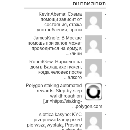
תגובות אחרונות
KevinAbema: Схема
помощи зависит от
состояния, стажа
употребления, проти...
JamesKnofe: В Москве
помощь при запое может
проводиться на дому, в
клини...
RobertGew: Нарколог на
дом в Балашихе нужен,
когда человек после
алкого...
Polygon staking automated
rewards: Step-by-step
walkthrough on
[url=https://staking-
polygon.com...
slottica kasyno: KYC
przeprowadzamy przed
pierwszą wypłatą. Prosimy