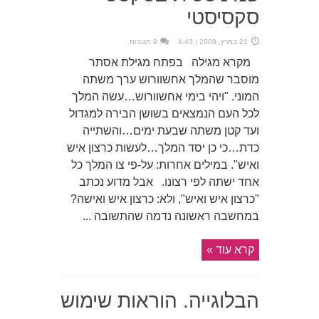
סקסיסטי
21 במרץ, 2008 | 4:43
9 תגובות
מקרא מגילה בפתח מגילת אסתר
מוסבר שהמלך אחשוורוש ערך משתה
המוני. "ויהי בימי אחשוורוש…עשה המלך
לכל העם הנמצאים בשושן הבירה למגדול
ועד קטן משתה שבעת ימים…והשתייה
כדת…כי כן יסד המלך…לעשות כרצון איש
ואיש". במילים אחרות: על-פי צו המלך כל
אחד ישתה לפי רצונו. אבל מדוע נכתב
"כרצון איש ואיש", ולא: כרצון איש ואישה?
במחשבה ראשונה נדמה שהתשובה ...
קרא עוד »
הבלוגייה. הוראות שימוש