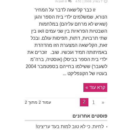
7 במרץ, 2008 | 4:51
8 תגובות
זו כבר קלישאה לדבר על המחיר
הנורא, שמשלמים ילדי בית הספר והגן
(שאיש לא מרחם עליהם) במלחמות
השבטיות הפראיות בין שני עמים ו/או בין
שתי תרבויות, דתות, תפיסות עולם. ובכל
זאת, הקלישאה המצערת הזו מהדהדת
באמיתותה תמיד ועכשיו. שוב. זוכרים את
ילדי בית הספר בביסלן (אוסטיה, ברה"מ
לשעבר) ששילמו בחייהם בספטמבר 2004
בעטיו של הקונפליקט ...
קרא עוד »
2
1
«
עמוד 2 מתוך 2
פוסטים אחרונים
לחיות. כי לא טוב למות בעד עריצינו!