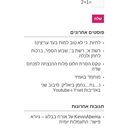
2+1=
פוסטים אחרונים
לחיות. כי לא טוב למות בעד עריצינו!
רשת א', רשת ב'; שבוע הספר, ברכות
לחתן ולכלה
טקס הסרת הלוט מלוח ההנצחה לפנחס
שדה
מוחמד בועזיזי
נ…נח…נחמן ביאליק: סיבוב שני
באדיבות Ynet ו-Youtube
תגובות אחרונות
KevinAbema
על
אורח בבלוג – גיורא
פישר: התעמלות יומית