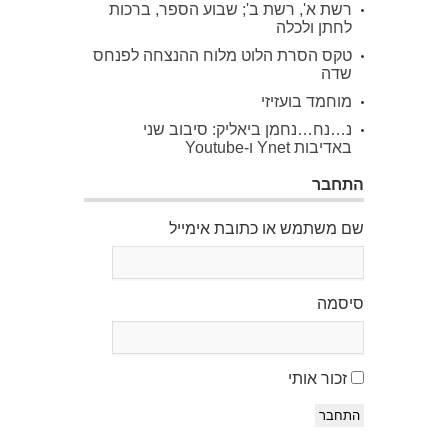
רשת א', רשת ב'; שבוע הספר, ברכות
לחתן ולכלה
טקס הסרת הלוט מלוח ההנצחה לפנחס
שדה
מוחמד בועזיזי
נ…נח…נחמן ביאליק: סיבוב שני
באדיבות Ynet ו-Youtube
התחבר
שם משתמש או כתובת אימייל
סיסמה
זכור אותי
התחבר