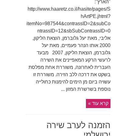
"הארץ":
http://www.haaretz.co.il/hasite/pages/S
hArtPE.jhtml?
itemNo=987544&contrassID=2&subCo
ntrassID=12&sbSubContrassID=0
אליבי, מאת יעל גלוברמן, הוצאת הליקון,
2000 אותו הנהר פעמיים, מאת יעל
גלוברמן, הוצאת הליקון, 2007 מבעד
לרעשי הרקע המאפיינים את השירה
העברית לאחרונה, משוררת אחת מפלסת
בשקט את דרכה ללב הזירה. משוררת זו
עשויה ביום מן הימים להימנות כחולייה
נוספת בשרשרת המזון ...
קרא עוד »
הזמנה לערב שירה
ירושלמי