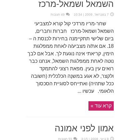
השמאל ושמאל-מרכז
7 בפברואר, 2009 | 10:34
49 תגובות
שחר-מריו מרדכי קול קורא למצביעי
השמאל ושמאל-מרכז חברות וחברים,
ביום שלישי תתקיימנה בחירות לכנסת ה –
18. אם את/ה מצביע/ה לאחת ממפלגות
הימין, קריאתי אינה נוגעת לך. אבל אם לבך
נוטה לאחת ממפלגות השמאל, אנחנו כבר
רואים עין בעין. מפאת רצוני להתמקד
ולקצר, לא אגע במשנָה הכלכלית (חשובה
ככל שתהיה) ואתייחס לסוגיית הסכסוך
הלאומי. עכשיו ...
קרא עוד »
אמון לפני אמונה
8 ביוני, 2008 | 3:15
55 תגובות