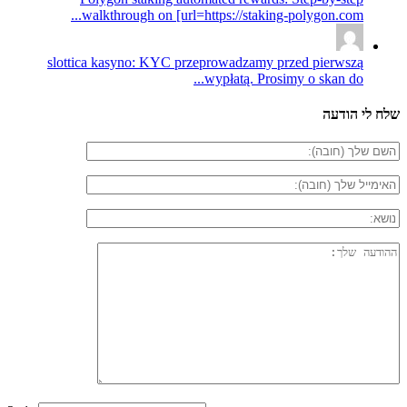
walkthrough on [url=https://staking-polygon.com...
slottica kasyno: KYC przeprowadzamy przed pierwszą
wypłatą. Prosimy o skan do...
שלח לי הודעה