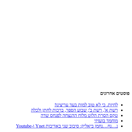
פוסטים אחרונים
לחיות. כי לא טוב למות בעד עריצינו!
רשת א', רשת ב'; שבוע הספר, ברכות לחתן ולכלה
טקס הסרת הלוט מלוח ההנצחה לפנחס שדה
מוחמד בועזיזי
נ…נח…נחמן ביאליק: סיבוב שני באדיבות Ynet ו-Youtube