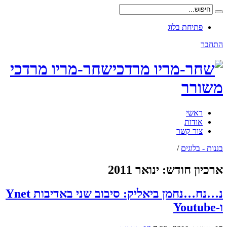
פתיחת בלוג
התחבר
שחר-מריו מרדכי
משורר
ראשי
אודות
צור קשר
בננות - בלוגים
/
ארכיון חודש:
ינואר 2011
נ…נח…נחמן ביאליק: סיבוב שני באדיבות Ynet
ו-Youtube