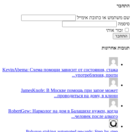
התחבר
שם משתמש או כתובת אימייל
סיסמה
זכור אותי
התחבר
תגובות אחרונות
KevinAbema: Схема помощи зависит от состояния, стажа
употребления, проти...
JamesKnofe: В Москве помощь при запое может
проводиться на дому, в клини...
RobertGew: Нарколог на дом в Балашихе нужен, когда
человек после алкого...
Polygon staking automated rewards: Step-by-step