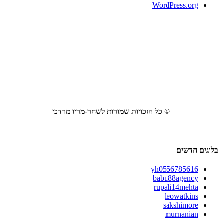
WordPress.org
© כל הזכויות שמורות לשחר-מריו מרדכי
בלוגים חדשים
yh0556785616
babu88agency
rupali14mehta
leowatkins
sakshimore
murnanian