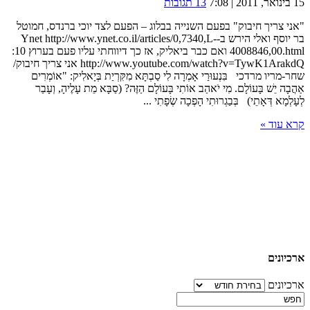
15 בינואר, 2011 | 7:08
13 תגובות
"אני צריך חיבוק" בפעם השנייה בבלוג – הפעם לצד יוכי ברנדס, חמוטל
בר יוסף ואלי הירש ב-Ynet http://www.ynet.co.il/articles/0,7340,L-
4008846,00.html ואם כבר ביאליק, אז כך דיווחתי עליו פעם בערוץ 10:
http://www.youtube.com/watch?v=TywK1ArakdQ אני צריך חיבוק/
שחר-מריו מרדכי בִּנְעוּרַי אָמְרָה לִי סַבְתָּא מִקִּרְיַת בְּיָאלִיק: "אוֹמְרִים
אַהֲבָה יֵשׁ בָּעוֹלָם. מִי יֹאהַב אוֹתִי בָּעוֹלָם הַזֶּה? (סַבָּא מֵת עָלֶיהָ, וְעָבַר
לְעָלְמָא דְּאָתֵי) בְּבַגְרוּתִי הָפְכָה שְׂפָתִי ...
קרא עוד »
ארכיונים
ארכיונים