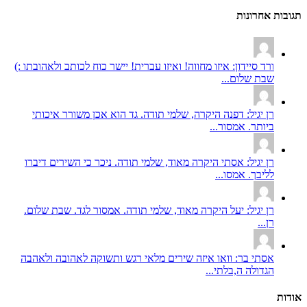
תגובות אחרונות
ורד סיידון: איזו מחווה! ואיזו עברית! יישר כוח לכותב ולאהובתו :)
שבת שלום...
רן יגיל: דפנה היקרה, שלמי תודה. גד הוא אכן משורר איכותי
ביותר. אמסור...
רן יגיל: אסתי היקרה מאוד, שלמי תודה. ניכר כי השירים דיברו
לליבך. אמסו...
רן יגיל: יעל היקרה מאוד, שלמי תודה. אמסור לגד. שבת שלום.
רן...
אסתי בר: וואו איזה שירים מלאי רגש ותשוקה לאהובה ולאהבה
הגדולה ה,בלתי...
אודות