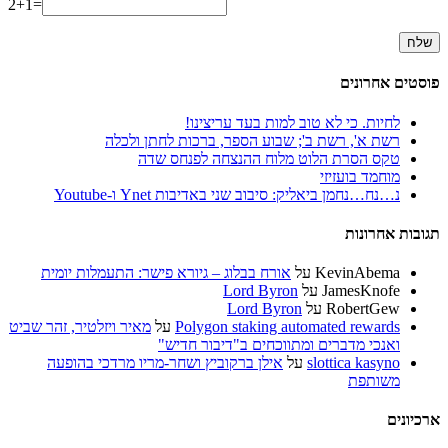
2+1=
פוסטים אחרונים
לחיות. כי לא טוב למות בעד עריצינו!
רשת א', רשת ב'; שבוע הספר, ברכות לחתן ולכלה
טקס הסרת הלוט מלוח ההנצחה לפנחס שדה
מוחמד בועזיזי
נ…נח…נחמן ביאליק: סיבוב שני באדיבות Ynet ו-Youtube
תגובות אחרונות
KevinAbema
על
אורח בבלוג – גיורא פישר: התעמלות יומית
JamesKnofe
על
Lord Byron
RobertGew
על
Lord Byron
Polygon staking automated rewards
על
מאיר ויזלטיר, זהר שביט
ואנכי מדברים ומתווכחים ב"דיבור חדיש"
slottica kasyno
על
אילן ברקוביץ ושחר-מריו מרדכי בהופעה
משותפת
ארכיונים