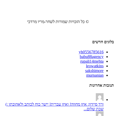
© כל הזכויות שמורות לשחר-מריו מרדכי
בלוגים חדשים
yh0556785616
babu88agency
rupali14mehta
leowatkins
sakshimore
murnanian
תגובות אחרונות
ורד סיידון: איזו מחווה! ואיזו עברית! יישר כוח לכותב ולאהובתו :)
שבת שלום...