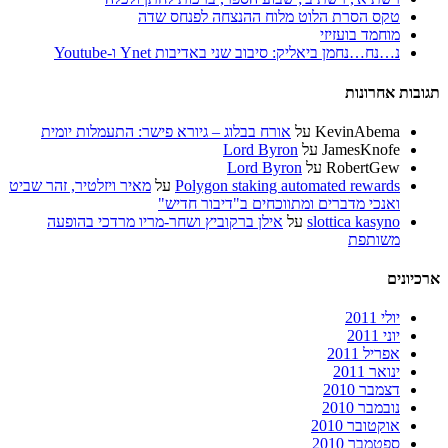
טקס הסרת הלוט מלוח ההנצחה לפנחס שדה
מוחמד בועזיזי
נ…נח…נחמן ביאליק: סיבוב שני באדיבות Ynet ו-Youtube
תגובות אחרונות
KevinAbema
על
אורח בבלוג – גיורא פישר: התעמלות יומית
JamesKnofe
על
Lord Byron
RobertGew
על
Lord Byron
Polygon staking automated rewards
על
מאיר ויזלטיר, זהר שביט
ואנכי מדברים ומתווכחים ב"דיבור חדיש"
slottica kasyno
על
אילן ברקוביץ ושחר-מריו מרדכי בהופעה
משותפת
ארכיונים
יולי 2011
יוני 2011
אפריל 2011
ינואר 2011
דצמבר 2010
נובמבר 2010
אוקטובר 2010
ספטמבר 2010