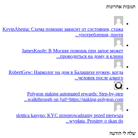
תגובות אחרונות
KevinAbema: Схема помощи зависит от состояния, стажа
употребления, проти...
JamesKnofe: В Москве помощь при запое может
проводиться на дому, в клини...
RobertGew: Нарколог на дом в Балашихе нужен, когда
человек после алкого...
Polygon staking automated rewards: Step-by-step
walkthrough on [url=https://staking-polygon.com...
slottica kasyno: KYC przeprowadzamy przed pierwszą
wypłatą. Prosimy o skan do...
שלח לי הודעה