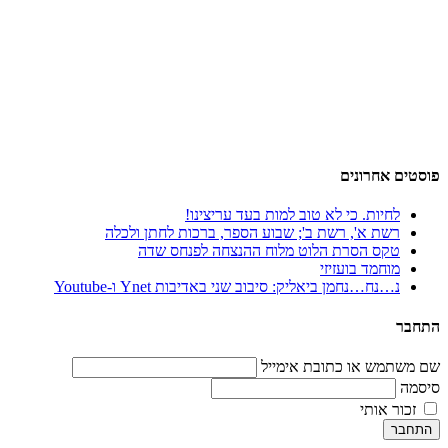
פוסטים אחרונים
לחיות. כי לא טוב למות בעד עריצינו!
רשת א', רשת ב'; שבוע הספר, ברכות לחתן ולכלה
טקס הסרת הלוט מלוח ההנצחה לפנחס שדה
מוחמד בועזיזי
נ…נח…נחמן ביאליק: סיבוב שני באדיבות Ynet ו-Youtube
התחבר
שם משתמש או כתובת אימייל
סיסמה
זכור אותי
התחבר