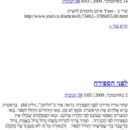
14 באוקטובר, 2009 | 8:03
88 תגובות
שיר ב – Ynet אתם מוזמנים להציץ:
http://www.ynet.co.il/articles/0,7340,L-3789455,00.html
קרא עוד »
לפני הספירה
2 באוקטובר, 2009 | 3:05
59 תגובות
שחר-מריו מרדכי לִפְנֵי הַסְּפִירָה (ראה אור ב"הליקון", גיליון 84) בְּרֵאשִׁית
בָּרָא אֱלֹהִים אֶת הָרֵאשִׁית. וּמֵאָז יֵשׁ זְמַן. בָּאוּ הַיְּהוּדִים וְהֵחֵלּוּ לִסְפֹּר. בָּאוּ
הַנּוֹצְרִים וְאִפְּסוּ שְׁעוֹנָם לְפִי הֻלֶּדֶת אֲדוֹנָם. וּבָאוּ הַמֻּסְלְמִים שֶׁכִּיְּלוּ אֶת
הַסְּפִירָה לְפִי הַהֲגִירָה. תָּמִיד צָרִיךְ לִקְרוֹת מַשֶּׁהוּ גָּדוֹל גָּדוֹל בֶּאֱמֶת, גָּדוֹל
בְּדִיעֲבַד כְּדֵי שֶׁמִּישֶׁהוּ יַתְחִיל לִסְפֹּר. וְלִכְאוֹרָה כָּל זֶה לֹא מֵעִנְיָנוֹ שֶׁל כְּלַבְלָב