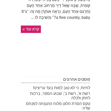
קוֹמִית, שֶׁבָּהּ שָׁאַל דָּיָּר מֵרְחוֹב אַחַד הָעָם
(תַּרְגֵּם אַחַד הָעָם, נִרְאֶה אוֹתְךָ) מָה זֶה: "It"s
a free country, baby?" וְהֵשִׁיבָה לוֹ ...
קרא עוד »
פוסטים אחרונים
לחיות. כי לא טוב למות בעד עריצינו!
רשת א', רשת ב'; שבוע הספר, ברכות
לחתן ולכלה
טקס הסרת הלוט מלוח ההנצחה לפנחס
שדה