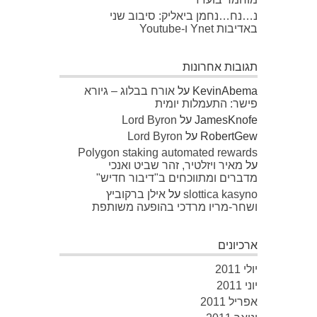
נ…נח…נחמן ביאליק: סיבוב שני
באדיבות Ynet ו-Youtube
תגובות אחרונות
KevinAbema
על
אורח בבלוג – גיורא
פישר: התעמלות יומית
JamesKnofe
על
Lord Byron
RobertGew
על
Lord Byron
Polygon staking automated rewards
על
מאיר ויזלטיר, זהר שביט ואנכי
מדברים ומתווכחים ב"דיבור חדיש"
slottica kasyno
על
אילן ברקוביץ
ושחר-מריו מרדכי בהופעה משותפת
ארכיונים
יולי 2011
יוני 2011
אפריל 2011