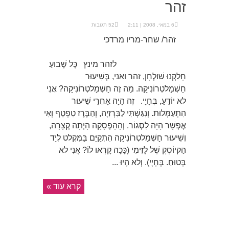
זהר
6 במאי, 2008 | 2:11
52 תגובות
זהר/ שחר-מריו מרדכי
לזהר מינץ כָּל שָׁבוּעַ
חָלַקְנוּ שׁולְחָן, זהר ואני, בְּשִׁיעוּר
חָשְׁמָלטְרוֹנִיקָה. מָה זֶה חָשְׁמָלטְרוֹנִיקָה? אֲנִי
לא יוֹדֵעַ, בְּחָיָי. זֶה הָיָה אָחֲרֵי שִׁיעוּר
הִתְעַמְּלוּת. וְנִגַּשְׁתִּי לַבִּרְזִיָה, וְהַבֶּרֶז טִפְטֵף וְאִי
אֶפְשָׁר הָיָה לִסְגוֹר. וְהָהָפְסָקָה הָיְתָה קְצָרָה,
וְשִׁיעוּר חָשְׁמָלטְרוֹנִיקָה הִתְקַיֵּם בַּמִּקְלט לְיַד
הַקיוֹסְקְ שֶׁל לָזִימִי (כָּכָה קָרְאוּ לוֹ? אֲנִי לא
בָּטוּחַ. בְּחָיָי). וְלא הָיוּ ...
קרא עוד »