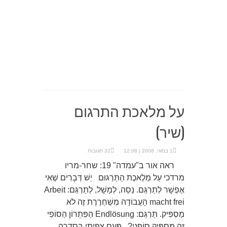
על מלאכת התרגום
(שיר)
1 במאי, 2008 | 12:08
32 תגובות
ראה אור ב"עמדה" 19: שחר-מריו
מרדכי עַל מְלֶאכֶת הַתַּרְגּוּם יֵשׁ דְּבָרִים שֶׁאִי
אֶפְשָׁר לְתַרְגֵּם. נַסֵה, לְמָשָׁל, לְתַרְגֵּם: Arbeit
macht frei הָעֲבוֹדָה מְשַׁחְרֶרֶת זֶה לא
מַסְפִּיק. תַּרְגֵּם: Endlösung הַפִּתְרוֹן הַסּוֹפִי
זֶה מַסְפִּיק סוֹפָנִי? פַּעַם צָפִיתִי בְּסִדְרָה