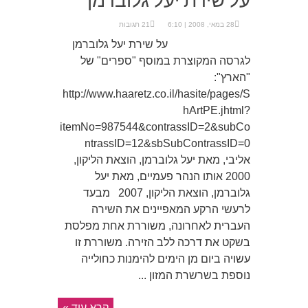
28 במאי, 2008 | 6:10
21 תגובות
על שירת יעל גלוברמן
לגרסה המקוצרת במוסף "ספרים" של
"הארץ":
http://www.haaretz.co.il/hasite/pages/S
hArtPE.jhtml?
itemNo=987544&contrassID=2&subCo
ntrassID=12&sbSubContrassID=0
אליבי, מאת יעל גלוברמן, הוצאת הליקון,
2000 אותו הנהר פעמיים, מאת יעל
גלוברמן, הוצאת הליקון, 2007 מבעד
לרעשי הרקע המאפיינים את השירה
העברית לאחרונה, משוררת אחת מפלסת
בשקט את דרכה ללב הזירה. משוררת זו
עשויה ביום מן הימים להימנות כחולייה
נוספת בשרשרת המזון ...
קרא עוד »