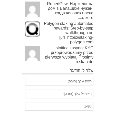
RobertGew: Нарколог на
дом в Балашихе нужен,
когда человек после
алкого...
Polygon staking automated
rewards: Step-by-step
walkthrough on
[url=https://staking-
polygon.com...
slottica kasyno: KYC
przeprowadzamy przed
pierwszą wypłatą. Prosimy
o skan do...
שלח לי הודעה