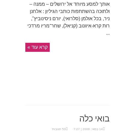
אותך למסע מיוחד אל ירושלים – ממנה –
ולתוכה בהשתתפות כותבי הגיליון : אלחנן
ניר, בכל אולמן (סלרואי), יורם ניסינוביץ",
רות קרא-איוונוב (קניאל), שחר־מריו מרדכי
...
קרא עוד »
בואי כלה
14 במאי, 2008 | 7:27
53 תגובות