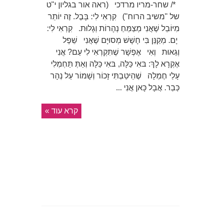
*/ שחר-מריו מרדכי (ראה אור בגליון י"ט
של "משיב הרוח") קִרְאִי לִי: בָּבֶל. זֶה יוֹתֵר
מִיּוֹבֵל שֶׁאֲנִי מְצַמֵּחַ נְהָרוֹת וְגָלוּת. קִרְאִי לִי:
יָם. מְקַנֵּן בִּי חָשָׁשׁ מְסוּיָּם שֶׁאֲנִי שֵׁפֶל
וְגֵאוּת וְאִי אֶפְשָׁר שֶׁתִּקְרְאִי לִי עַם? אֲנִי
אֶקְרָא לָךְ: בּאִי כַּלָּה, בּאִי כַּלָּה וְאַתְּ תַּחְמְלִי
עָלַי חֶמְלָה שֶׁהֵיטַבְתִּי זָכוֹר וְשָׁמוֹר עַל נְהָר
כְּבַר. אֲבָל כָּאן אֲנִי ...
קרא עוד »