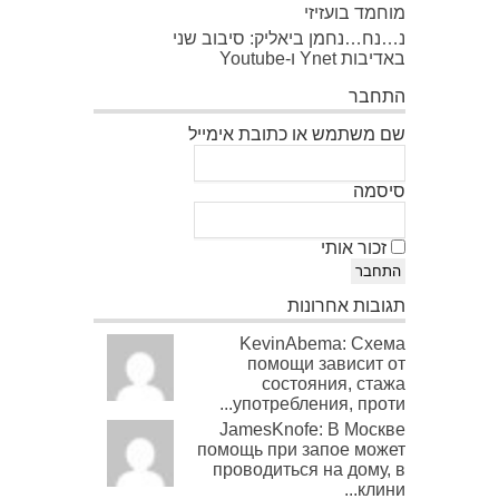
מוחמד בועזיזי
נ…נח…נחמן ביאליק: סיבוב שני
באדיבות Ynet ו-Youtube
התחבר
שם משתמש או כתובת אימייל
סיסמה
זכור אותי
התחבר
תגובות אחרונות
KevinAbema: Схема
помощи зависит от
состояния, стажа
употребления, проти...
JamesKnofe: В Москве
помощь при запое может
проводиться на дому, в
клини...