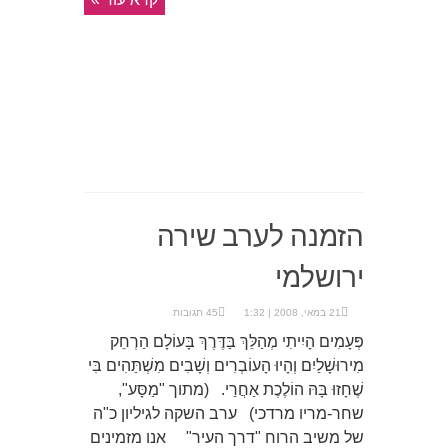
הזמנה לערב שירה
ירושלמי
21 במאי, 2008 | 1:32
45 תגובות
פְּעָמִים הָיִיתִי מְהַלֵּךְ בַּדֶּרֶךְ בָּעוֹלָם הַרְחֵק
מִירוּשָׁלַיִם וְהָיוּ הָעוֹבְרִים וְשָׁבִים מִשְׁתַּהִים בִּי
שֶׁחָזוּ בָּהּ הוֹלֶכֶת אַחֲרַי. (מתוך "מַסָּע",
שחר-מריו מרדכי) ערב השקה לגיליון כ"ה
של משיב הרוח "דרך העיר" אנו מזמינים