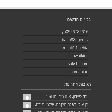
בלוגים חדשים
yh0556785616
babu88agency
rupali14mehta
leowatkins
sakshimore
murnanian
תגובות אחרונות
ורד סיידון: איזו מחווה! ואיזו
עברית! יישר כוח לכותב ולאהובתו
רן יגיל: דפנה היקרה, שלמי תודה.
:) שבת שלום...
גד הוא אכן משורר איכותי ביותר.