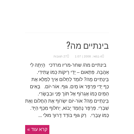
בינתיים מה?
4 במאי, 2008 | 1:07
27 תגובות
בינתיים מה/ שחר-מריו מרדכי הָיְתָה לִי
אַהֲבָה. פִּתְאום – יָדַי רֵיקוֹת כְּמוֹ עֲתִידִי.
בֵּינְתַיִים מָה? לוֹמֵד לַחְלוֹם אֵיךְ לְמַלֵּא אֶת
כַּף יָדִי פַּרְפָּר אוֹ מַיִם. גּוּף. אוֹר-יוֹם. בָּאִים
הַמַּיִם כְּמוֹ אֶגְרוֹף אֶל תּוֹך פָּנַי וּבִבְשָׂרִי.
בֵּינְתַיִים מָה? אוֹר-יוֹם יִשְׂרוֹף אֶת הַחֲלוֹם וְאֶת
שִׁבְרִי. פַּרְפָּר נֶחְמַד יָבוֹא, יַחלוֹף מִכַּף הַיָּד.
כְּמוֹ עָבָרִי. רַק גּוּף בּוֹדֵד דָּרוּךְ מוּלִי ...
קרא עוד »