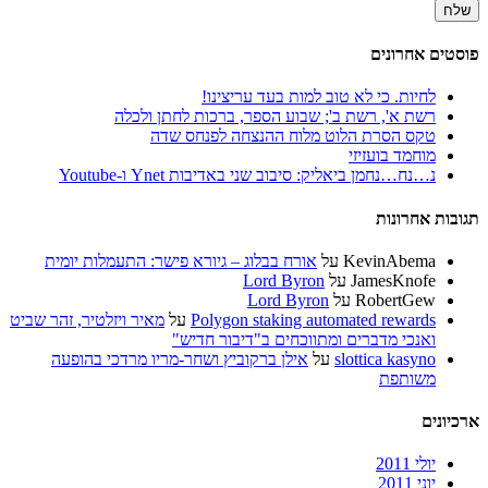
פוסטים אחרונים
לחיות. כי לא טוב למות בעד עריצינו!
רשת א', רשת ב'; שבוע הספר, ברכות לחתן ולכלה
טקס הסרת הלוט מלוח ההנצחה לפנחס שדה
מוחמד בועזיזי
נ…נח…נחמן ביאליק: סיבוב שני באדיבות Ynet ו-Youtube
תגובות אחרונות
KevinAbema
על
אורח בבלוג – גיורא פישר: התעמלות יומית
JamesKnofe
על
Lord Byron
RobertGew
על
Lord Byron
Polygon staking automated rewards
על
מאיר ויזלטיר, זהר שביט
ואנכי מדברים ומתווכחים ב"דיבור חדיש"
slottica kasyno
על
אילן ברקוביץ ושחר-מריו מרדכי בהופעה
משותפת
ארכיונים
יולי 2011
יוני 2011