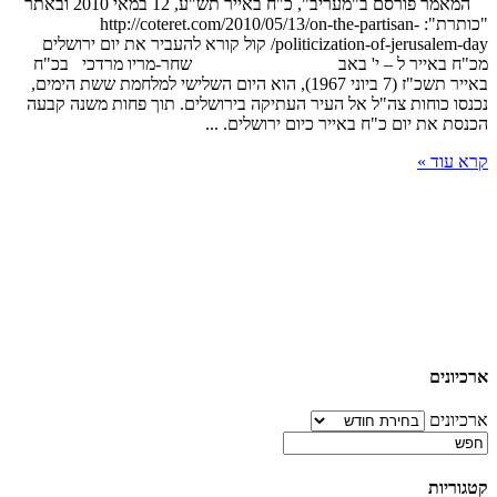
המאמר פורסם ב"מעריב", כ"ח באייר תש"ע, 12 במאי 2010 ובאתר
"כותרת": http://coteret.com/2010/05/13/on-the-partisan-
politicization-of-jerusalem-day/ קול קורא להעביר את יום ירושלים
מכ"ח באייר ל – י' באב שחר-מריו מרדכי בכ"ח
באייר תשכ"ז (7 ביוני 1967), הוא היום השלישי למלחמת ששת הימים,
נכנסו כוחות צה"ל אל העיר העתיקה בירושלים. תוך פחות משנה קבעה
הכנסת את יום כ"ח באייר כיום ירושלים. ...
קרא עוד »
ארכיונים
ארכיונים
קטגוריות