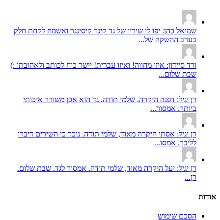
שמואל כהן: יפו לי שיריו של גד קינר קיסינגר ואשמח לקחת חלק
בערב ההשקה של...
ורד סיידון: איזו מחווה! ואיזו עברית! יישר כוח לכותב ולאהובתו :)
שבת שלום...
רן יגיל: דפנה היקרה, שלמי תודה. גד הוא אכן משורר איכותי
ביותר. אמסור...
רן יגיל: אסתי היקרה מאוד, שלמי תודה. ניכר כי השירים דיברו
לליבך. אמסו...
רן יגיל: יעל היקרה מאוד, שלמי תודה. אמסור לגד. שבת שלום.
רן...
אודות
הסכם שימוש