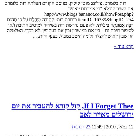
רות בלומרט. צילום: מוטי קיקיון. בפוסט הקודם העלתה רות בלומרט
את השיר הנפלא "כי אמרתם ייאוש".
http://www.blogs.bananot.co.il/showPost.php?
itemID=16339&blogID=254 כותבת רות: הַתֵּיבָה מְיַחֶלֶת עַל פִּי תְּהוֹם
רַבָּה אֱמוּנָתָהּ בִּיכֹלְתִי. לא פעם נדרשת רות בשיריה למוטיב התיבה ו/או
לסיפור תיבת נח – בין אם במישרין ובין אם בעקיפין. לא בכדִי. הטלטלה
הזו שבין ייאוש להצלה גלומה היטב במבול, בענף הזית, ...
קרא עוד »
If I Forget Thee, קול קורא להעביר את יום
ירושלים מאייר לאב
12 במאי, 2010 | 12:49
23 תגובות