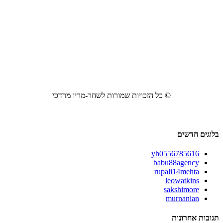
© כל הזכויות שמורות לשחר-מריו מרדכי
בלוגים חדשים
yh0556785616
babu88agency
rupali14mehta
leowatkins
sakshimore
murnanian
תגובות אחרונות