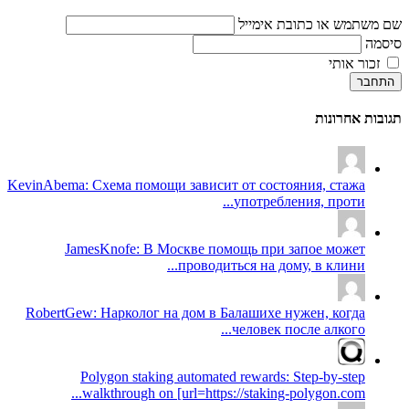
שם משתמש או כתובת אימייל
סיסמה
זכור אותי
התחבר
תגובות אחרונות
KevinAbema: Схема помощи зависит от состояния, стажа
употребления, проти...
JamesKnofe: В Москве помощь при запое может
проводиться на дому, в клини...
RobertGew: Нарколог на дом в Балашихе нужен, когда
человек после алкого...
Polygon staking automated rewards: Step-by-step
walkthrough on [url=https://staking-polygon.com...