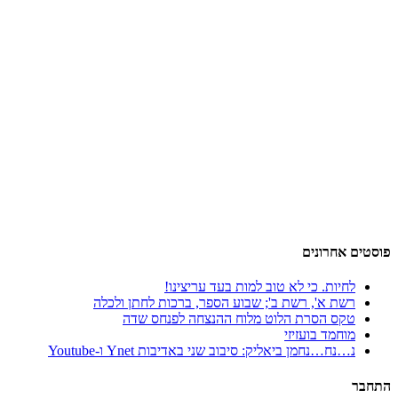
פוסטים אחרונים
לחיות. כי לא טוב למות בעד עריצינו!
רשת א', רשת ב'; שבוע הספר, ברכות לחתן ולכלה
טקס הסרת הלוט מלוח ההנצחה לפנחס שדה
מוחמד בועזיזי
נ…נח…נחמן ביאליק: סיבוב שני באדיבות Ynet ו-Youtube
התחבר