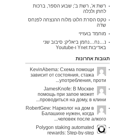
רשת א', רשת ב'; שבוע הספר, ברכות
לחתן ולכלה
טקס הסרת הלוט מלוח ההנצחה לפנחס
שדה
מוחמד בועזיזי
נ…נח…נחמן ביאליק: סיבוב שני
באדיבות Ynet ו-Youtube
תגובות אחרונות
KevinAbema: Схема помощи
зависит от состояния, стажа
употребления, проти...
JamesKnofe: В Москве
помощь при запое может
проводиться на дому, в клини...
RobertGew: Нарколог на дом в
Балашихе нужен, когда
человек после алкого...
Polygon staking automated
rewards: Step-by-step