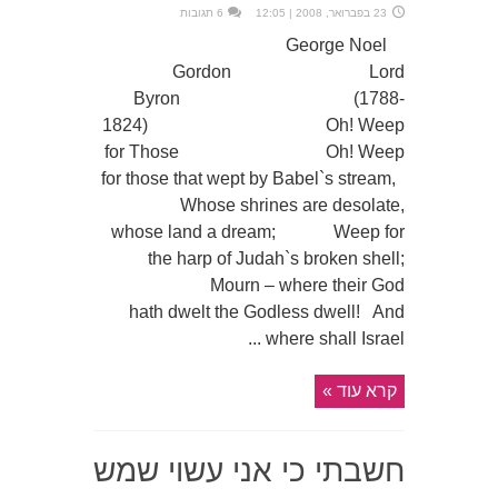
23 בפברואר, 2008 | 12:05
6 תגובות
George Noel
Gordon Lord
Byron (1788-
1824) Oh! Weep
for Those Oh! Weep
for those that wept by Babel`s stream,
Whose shrines are desolate,
whose land a dream; Weep for
the harp of Judah`s broken shell;
Mourn – where their God
hath dwelt the Godless dwell! And
where shall Israel ...
קרא עוד »
חשבתי כי אני עשוי שמש