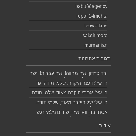
babu88agency
rupali14mehta
leowatkins
sakshimore
murnanian
תגובות אחרונות
ורד סיידון: איזו מחווה! ואיזו עברית! יישר
כוח לכותב ולאהובתו :) שבת שלום...
רן יגיל: דפנה היקרה, שלמי תודה. גד
הוא אכן משורר איכותי ביותר. אמסור...
רן יגיל: אסתי היקרה מאוד, שלמי תודה.
ניכר כי השירים דיברו לליבך. אמסו...
רן יגיל: יעל היקרה מאוד, שלמי תודה.
אמסור לגד. שבת שלום. רן...
אסתי בר: וואו איזה שירים מלאי רגש
ותשוקה לאהובה ולאהבה הגדולה
ה,בלתי...
אודות