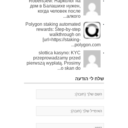
RobertGew: Нарколог на
дом в Балашихе нужен,
когда человек после
алкого...
Polygon staking automated
rewards: Step-by-step
walkthrough on
[url=https://staking-
polygon.com...
slottica kasyno: KYC
przeprowadzamy przed
pierwszą wypłatą. Prosimy
o skan do...
שלח לי הודעה