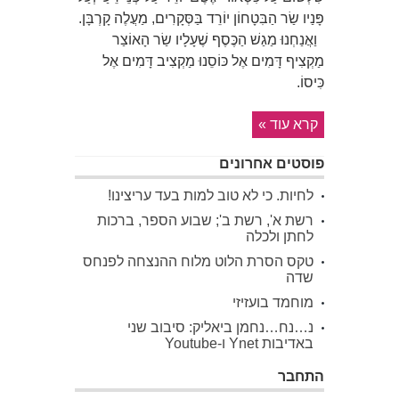
פָּנַיו שַׂר הַבִּטָחוֹן יוֹרֵד בַּסְּקָרִים, מַעֲלֶה קָרְבָּן.
וַאֲנַחְנוּ מַגַשׁ הַכֶּסֶף שֶׁעָלָיו שַׂר הָאוֹצַר
מַקְצִיף דָּמִים אֶל כּוֹסֵנוּ מַקְצִיב דָּמִים אֶל
כִּיסוֹ.
קרא עוד »
פוסטים אחרונים
לחיות. כי לא טוב למות בעד עריצינו!
רשת א', רשת ב'; שבוע הספר, ברכות
לחתן ולכלה
טקס הסרת הלוט מלוח ההנצחה לפנחס
שדה
מוחמד בועזיזי
נ…נח…נחמן ביאליק: סיבוב שני
באדיבות Ynet ו-Youtube
התחבר