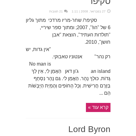
סקיפר
27 בפברואר, 2008 | 1:11
21 תגובות
סקיפר/ שחר-מריו מרדכי מתוך גליון
6 של "הו!", 2007; ומתוך ספר שיריי,
"תולדות העתיד", הוצאת "אבן
חושן", 2010.
"אין גדות, יש
רק נהר" אנטוניו טאבוקי.
No man is
an island ג'ון דאן הַאֲמֵן לִי, אֵין לְךָ
גָּדוֹת. כּוּלְךָ נָהָר. הַאֲמֵן לִי. גַּם נָהָר נִסְחָף
בַּזֶּרֶם חֲרִישִׁית. וְכָל הָחוֹפִים וְהֶמְיַת הַיָּבָּשׁוֹת
הֵם ...
קרא עוד »
Lord Byron