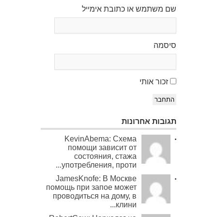
שם משתמש או כתובת אימייל
סיסמה
זכור אותי
התחבר
תגובות אחרונות
KevinAbema: Схема
помощи зависит от
состояния, стажа
употребления, проти...
JamesKnofe: В Москве
помощь при запое может
проводиться на дому, в
клини...