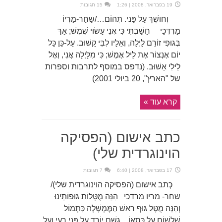
19 בפברואר, 2008 | 1:26
15 תגובות
וְחושֶׁךְ עַל פָּני. תְּהוֹם…/שַחַר-מַרְיוֹ
מָרְדְּכַי חָשַׁבְתִּי כִּי אֲנִי עָשׂוּי שֶׁמֶשׁ; אַךְ
בְּגוּפִי זוֹרֵם לָיְלָה, וְאֵלָיו לִבִּי קָשׁוּב. עַל-כֵּן כָּל
יוֹם אֶנְצוֹר אֶת לֵיל אֶמֶשׁ; כִּי מִלָּיְלָה אֲנִי, וְאֶל
לֵילִי אָשׁוּב. (נדפס במוסף לתרבות וספרות
של "הארץ", 20 ביולי 2001)
קרא עוד »
כתב אישום (הפסיקה
הוינוגרדית שלי)
17 בפברואר, 2008 | 6:40
7 תגובות
כְּתב אישום (הפסיקה הוינוגרדית שלי)/
שחר- מריו מרדכי הִנֵּה מֻטָּלוֹת גּוּפוֹתֵינוּ
וְהִנֵּה מֻטָּל גּוּף ראשׁ הַמֶּמְשָׁלָה כִּתְמוֹל
שִׁלְשׁוֹם עַל כִּסְאוֹ. גֶשֶׁם יוֹרֵד עַל פְּנֵי רֵעַי וְעַל