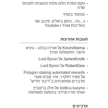
טקס הסרת הלוט מלוח ההנצחה לפנחס
שדה
מוחמד בועזיזי
נ…נח…נחמן ביאליק: סיבוב שני
באדיבות Ynet ו-Youtube
תגובות אחרונות
KevinAbema
על
אורח בבלוג – גיורא
פישר: התעמלות יומית
JamesKnofe
על
Lord Byron
RobertGew
על
Lord Byron
Polygon staking automated rewards
על
מאיר ויזלטיר, זהר שביט ואנכי
מדברים ומתווכחים ב"דיבור חדיש"
slottica kasyno
על
אילן ברקוביץ
ושחר-מריו מרדכי בהופעה משותפת
ארכיונים