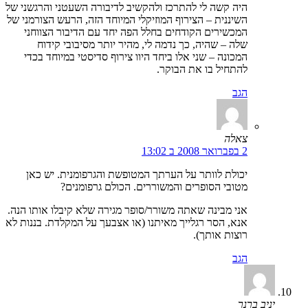
היה קשה לי להתרכז ולהקשיב לדיבורה השעטני והרגשני של
השיננית – הצירוף המוזיקלי המיוחד הזה, הרעש הצורמני של
המכשירים הקודחים בחלל הפה יחד עם הדיבור הצווחני
שלה – שהיה, כך נדמה לי, מהיר יותר מסיבובי קידוח
המכונה – שני אלו ביחד היוו צירוף סדיסטי במיוחד בכדי
להתחיל בו את הבוקר.
הגב
צאלה
2 בפברואר 2008 ב 13:02
יכולת לוותר על הערתך המטופשת והגרפומנית. יש כאן
מטובי הסופרים והמשוררים. הכולם גרפומנים?
אני מבינה שאתה משורר/סופר מגירה שלא קיבלו אותו הנה.
אנא, הסר רגלייך מאיתנו (או אצבעך על המקלדת. בננות לא
רוצות אותך).
הגב
יניב ברנר