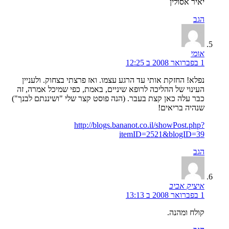
יאיר אסולין
הגב
אומי
1 בפברואר 2008 ב 12:25
נפלא! החזקת אותי עד הרגע עצמו. ואז פרצתי בצחוק. ולעניין
העינוי של ההליכה לרופא שיניים, באמת, כפי שמיכל אמרה, זה
כבר עלה כאן קצת בעבר. (הנה פוסט קצר שלי "ושיננתם לבנך")
שנהיה בריאים!
http://blogs.bananot.co.il/showPost.php?
itemID=2521&blogID=39
הגב
איציק אביב
1 בפברואר 2008 ב 13:13
קולח ומהנה.