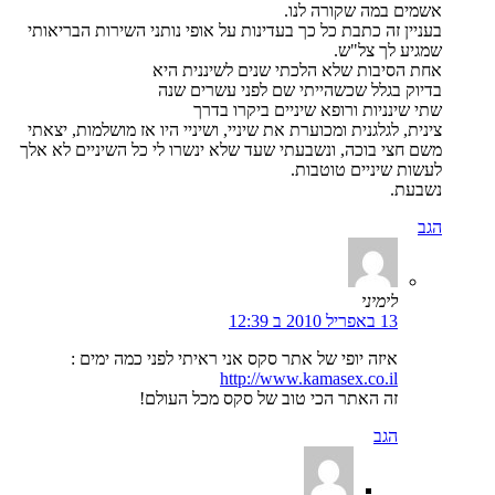
אשמים במה שקורה לנו.
בעניין זה כתבת כל כך בעדינות על אופי נותני השירות הבריאותי
שמגיע לך צל"ש.
אחת הסיבות שלא הלכתי שנים לשיננית היא
בדיוק בגלל שכשהייתי שם לפני עשרים שנה
שתי שינניות ורופא שיניים ביקרו בדרך
צינית, לגלגנית ומכוערת את שיניי, ושיניי היו אז מושלמות, יצאתי
משם חצי בוכה, ונשבעתי שעד שלא ינשרו לי כל השיניים לא אלך
לעשות שיניים טוטבות.
נשבעת.
הגב
לימיני
13 באפריל 2010 ב 12:39
איזה יופי של אתר סקס אני ראיתי לפני כמה ימים :
http://www.kamasex.co.il
זה האתר הכי טוב של סקס מכל העולם!
הגב