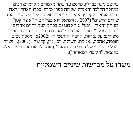
על שם גייגר בברלין. פרסם עד עתה מאמרים אקדמיים רבים
במחקר ההלכה והאגדה ושמונה ספרי שירה. ספרו האחרון ראה
אור בהוצאת הקיבוץ המאוחד: "סידור אלטרנטיבי לשבעים ואחד
שירים חדשים" (2007). אדמיאל הוא בעל הטור "אוצר קטן"
בעיתון "הארץ" ובעל טור קבוע גם בכתב-העת "חיים אחרים":
"תורה שבלב". ספריו העיוניים: "מסכת גברים: רב והקצב ועוד
סיפורים: על גבריות, אהבה ואותנטיות" (2002); "מסכת נשים:
חוכמה, אהבה, נאמנות, תשוקה, יופי, מין, קדושה" (2007); "נשיות
בעולמו הרוחני של הסיפור התלמודי" (עומד לראות אור בימים אלה
בהוצאת "הקיבוץ המאוחד").
משהו על מברשות שיניים חשמליות