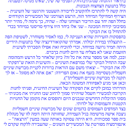
בתיאור ההזנחה שנהגתיבהחלק הפנימי של שיני, שאינו מנוקה לטענתה
כלל בתנועת הצחצוח הנכונות.
היה קשה לי להתרכז ולהקשיב לדיבורה השעטני והרגשני של השיננית –
הצירוף המוזיקלי המיוחד הזה, הרעש הצורמני של המכשירים הקודחים
בחלל הפה יחד עם הדיבור הצווחני שלה – שהיה, כך נדמה לי, מהיר יותר
מסיבובי קידוח המכונה – שני אלו ביחד היוו צירוף סדיסטי במיוחד בכדי
להתחיל בו את הבוקר.
בהפסקות הזעירות שהיא העניקה לי, כמו לאסיר משוחרר, לשטיפת הפה
– התנצלתי במידת יכולתי. אמרתי שהקואורדינציה שלי בתנועות הידיים
היתה תמיד גרועה במיוחד, וכדי להוכיח זאת אפילו הסברתי לשיננית
הזועמת שאני לא מצליח עד היום לחנות ברֶברס.
ובכן, למה אני מספר עתה את כל זה? כיוון שלאחר כל הרעש והמהומה
שבה התחיל הבוקר שלי במרפאת השיניים – והשיננית הזאת ש"דפקתי
לה את הבוקר" – יצאתי משם עם הוראות ברורות לקניית מברשת שיניים
חשמלית (שסיימה בזעף את נאום הפרידה: "אם אתה לא מסוגל – אז לך
תקנה לך מברשת שיניים חשמלית!").
וכאן אני מגיע לאפיזודה המשונה הבאה.
הזדרזתי כמובן לקיים את הפקודה של השיננית החיננית, ופניתי לחנות
הקרובה למכשירי חשמל שזיהיתי סמוך לרחוב שבו החניתי את מכוניתי –
מסוגי ההיכלות החדשים שנבנים היום ותופסים את מקומן של החנויות
הקטנות והעמוסות של ילדותי.
בצד המדפים העמוסים בדגמים שונים של מברשות שיניים חשמליות
ניצבה אישה מרשימה בגיל העמידה, שחזותה היתה דומה לזו של מנהלת
בית ספר סמכותית. היא היתה עסוקה באותה שעה במעין "הרצאה" –
אינפורמציה מפורטת על המכשירים השונים – שהעבירה ללקוח שקדם לי