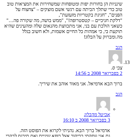
שינניות הן בחורות יפות ומטופחות שמשחירות את המציאות טוב
טוב כדי שתלך הביתה עם רגשי אשם מוצקים – "צחצוח על
הפנים", "חגיגת בקטריות מזעזעת",
"דלקת חניכיים – קטסטרופה!", "ממש בושה, מה שקורה פה…"
כשאני הולכת עם בני, אני מתכווצת מהנאום שלה ומהעינים שהיא
תוקעת בי, כי אמהות כל החיים אשמות, ולא חשוב בגלל
מה.ומברוק על הבלוג!
הגב
צבי ס.
2 בפברואר 2008 ב 14:56
ברוך הבא אדמיאל. אני מאוד אוהב את שיריך.
הגב
אביטל מהבלוג
3 בפברואר 2008 ב 16:10
אדמיאל ברוך הבא. נהניתי לקרוא את הפוסט הזה.
גם אני עסקתי בביקור אצל רופא שיניים ואם תיכנס לבקרי ,