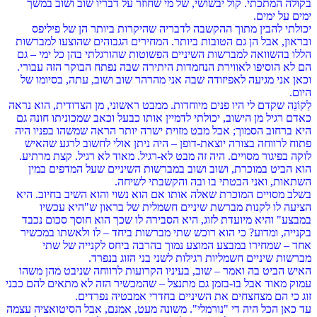
בקולה המתכתי. קול יבשושי, של מי שחוזר על דבריו שוב ושוב במשך
ימים על ימים.
יכולתי להבין מתוך ההקשבה לדבריה שהיקרות ביותר הן של פיליפס
ובראון, אבל הן גם הטובות ביותר. המחירים הגבוהים שהוצעו למברשות
הללו בהשוואה למברשות השיניים הפשוטות שהורגלתי בהן כל ימי – גם
הם לא הוסיפו לאווירת הנחמדות היתירה שבה נפתח הבוקר הזה עבורי.
וכאן אני מגיעה לאפיזודה שבה אני מהרהר שוב ושוב, עתה, בסיומו של
היום.
לַקוֹנֵה שקדם לי היו פנים מיוחדות. ממבט ראשוני, מן הצדודית, הוא נראה
כאדם רגיל מן הישוב, יכולתי לדמיין אותו כבעל וכאב שמכוניתו חונה גם
היא ברחוב הסמוך; אבל מבט מזוית ישרה יותר הראה שמשהו בפניו היה
פתוח לרווחה בצורה יוצאת-דופן – היה ניתן אולי לחשוב לרגע שהאיש
לוקה בפיגור מסויים. היה זה מבט לא-רגיל. מאוד לא רגיל. קצת מרתיע.
הוא הביט במוכרת, ושוב ושוב במברשות השיניים שעל המדפים במין
השתאות, ואני הבטתי בו ובה והקשבתי לשיחה.
בשלב מסויים המוכרת שאלה אותו אם הוא נשוי והוא השיב בחיוב. היא
הציעה לו לקנות מברשת שיניים חשמלית של בראון ש"היא עכשיו
במבצע" והיא מיועדת לזוג, היא הסבירה לו שכך הוא חוסך סכום נכבד
בקנייה, ומדוע? כי הוא רוכש שתי מברשות ביחד – לו ולאשתו במכשיר
אחד – שמחירו במבצע המוצע נמוך בהרבה ביחס לקנייה של שתי
מברשות שיניים חשמליות רגילות לשני בני הזוג בנפרד.
האיש הביט בה ואמר – שוב, בעיניו הקרועות לרווחה שניבט מהן משהו
עמוק מאוד אבל בו-בזמן גם מתנצל – שהמכשיר הזה לא מתאים להם כבני
זוג כי הם מצחצחים את השיניים בחדרי אמבטיה נפרדים.
עד כאן הכל היה די "נורמלי". משונה מעט, אמנם, אבל הסיטואציה עצמה