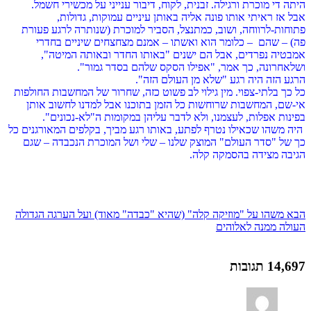
היתה די מוכרת ורגילה. זבנית, לקוח, דיבור ענייני על מכשירי חשמל.
אבל אז ראיתי אותו פונה אליה באותן עיניים עמוקות, גדולות,
פתוחות-לרווחה, ושוב, כמתנצל, הסביר למוכרת (שנותרה לרגע פעורת
פה) – שהם
– כלומר הוא ואשתו – אמנם מצחצחים שיניים בחדרי
אמבטיה נפרדים, אבל הם ישנים "באותו החדר ובאותה המיטה",
ושלאחרונה, כך אמר, "אפילו הסקס שלהם בסדר גמור".
הרגע הזה היה רגע "שלא מן העולם הזה".
כל כך בלתי-צפוי. מין גילוי לב פשוט כזה, שחרור של המחשבות החולפות
אי-שם, המחשבות שרוחשות כל הזמן בתוכנו אבל למדנו לחשוב אותן
בפינות אפלות, לעצמנו, ולא לדבר עליהן במקומות ה"לא-נכונים".
היה משהו שכאילו נטרף לפתע, באותו רגע מביך, בקלפים המאורגנים כל
כך של "סדר העולם" המוצק שלנו – שלי ושל המוכרת הנכבדה – שגם
הגיבה מצידה בהסמקה קלה.
הבא
משהו על "מוזיקה קלה" (שהיא "כבדה" מאוד) ועל הערגה הגדולה
העולה ממנה לאלוהים
14,697 תגובות