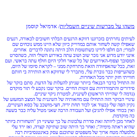
משהו על מברשות שיניים חשמליות
/ אדמיאל קוסמן
לעיתים נחרתים בזכרוננו דווקא הרגעים הבלתי חשובים לכאורה, רגעים
שאפילו קשה לשחזר אותם במדוייק כיוון שלא היינו ממש נוכחים שם
לגמרי; הם חלפו לידינו כשתשומת הלב היתה נתונה לדברים
אחרים.
אינני יודע מדוע אני נזכר שוב ושוב עתה באירוע השולי הזה, כשהסרט
המסובך וצפוף-האירועים של כל שאר חלקי היום חולף עתה בראשי. ועם
זאת, ככל שהאפיזודה הזאת מתרחקת ממני – לקראת סיומו של היום,
כשהעייפות כבר גוברת עלי, מתברר לי שדווקא היא הותירה בי חותם
חווייתי חזק יותר מכל האחרות.
זה התחיל בדבר הבנאלי ביותר שניתן להעלות על הדעת. סתם בוקר של
סידורים והתמודדויות עם זוטות החיים. בוקר שבו נקבע לי תור מוקדם
(נדמה לי שהייתי הראשון) לשיננית, למטרת ניקוי שיניים.
עינויי הבוקר הזה התחילו עם מחאותיה של השיננית על המצב המזעזע של
נקיון הפה שלי (בעוד אני לכוד תחת ידיה, חצי-מושכב על כסא העינויים,
ואין בכוחי אפילו להגיב) ועל העבודה הרבה שאני מטיל עליה כבר בשעה
כה מוקדמת.
לאחר מכן ליוותה זאת סדרת עלבונות על כך ששיניי הן "השחורות ביותר
שהיא ראתה מימיה"; ואחר כך היתה שוב שתיקה קצרה, ואז ירד עלי
מלמעלה מטח ארוך של משפטים שתוכנם עסק באינטנסיביות רבה