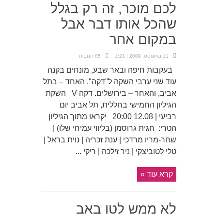
לכם מוכר, זה רק בגלל
שהכל אותו דבר אבל
במקום אחר
11 באוגוסט, 2009 | 1:21
85 תגובות
בעקבות חיפה ובאר שבע, מונחים בקנה
עוד שני ערבי השקה ל"דקה". האחד – בתל
אביב, והאחר – בירושלים. דקה V השקת
הגיליון החמישי בחללית, תל אביב יום
רביעי | 12.08 20:00 יקראו מתוך הגיליון
הטרי: חגית גרוסמן (בליווי עמיחי שלו) |
שחר-מריו מרדכי | ענת זכריה | נוית בראל |
טלי לטוביצקי | ניר זילכה | ריקי ...
קרא עוד »
לא ממש לטו באב