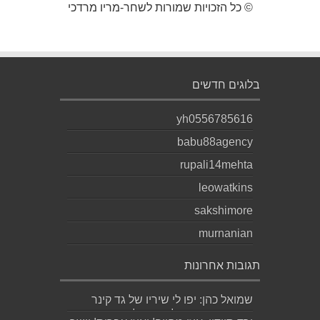
© כל הזכויות שמורות לשחר-מריו מרדכי
בלוגים חדשים
yh0556785616
babu88agency
rupali14mehta
leowatkins
sakshimore
murnanian
תגובות אחרונות
שמואל כהן: יפו לי שיריו של גד קינר
קיסינגר ואשמח לקחת חלק בערב