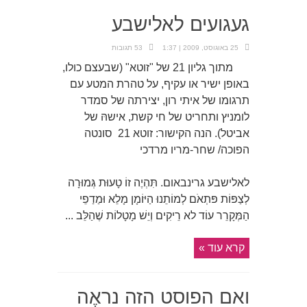
געגועים לאלישבע
25 באוגוסט, 2009 | 1:37
53 תגובות
מתוך גליון 21 של "זוטא" (שבעצם כולו,
באופן ישיר או עקיף, על טהרת המטע עם
תרגומו של איתי רון, יצירתה של סמדר
לומניץ ותחריט של חי קשת, אישהּ של
אביטל). הנה הקישור: זוטא 21 סונטה
הפוכה/ שחר-מריו מרדכי
לאלישבע גרינבאום. תִּהְיֶה זוֹ טָעוּת גְּמוּרָה
לְצַפּוֹת פּתְאֹם לְמוֹתֵנוּ הַיּוֹמָן מָלֵא וּמַדַפֵי
הַמְּקָרֵר עוֹד לא רֵיקִים וְיֵשׁ מָטָלוֹת שֶׁהַלֵּב ...
קרא עוד »
ואם הפוסט הזה נראֶה