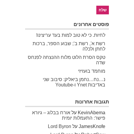
פוסטים אחרונים
לחיות. כי לא טוב למות בעד עריצינו!
רשת א', רשת ב'; שבוע הספר, ברכות
לחתן ולכלה
טקס הסרת הלוט מלוח ההנצחה לפנחס
שדה
מוחמד בועזיזי
נ…נח…נחמן ביאליק: סיבוב שני
באדיבות Ynet ו-Youtube
תגובות אחרונות
KevinAbema
על
אורח בבלוג – גיורא
פישר: התעמלות יומית
JamesKnofe
על
Lord Byron