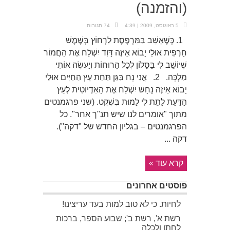
(והזמנה)
5 באוגוסט, 2009 | 4:39
74 תגובות
1. כְּשֶׁאֵשֵׁב בַּמִּרְפֶּסֶת לִרְחוֹץ בְּשֶׁמֶשׁ
חָרְפִּית אוּלַי יָבוֹא אֵיזֶה דָּוִד יִשְׁלַח אֶת הַחֲמוֹר
שֶׁיּוֹשֵׁב לִי בַּסָּלוֹן לְכָל הָרוּחוֹת וְיַעֲשֶׂה אוֹתִי
מַלְכָּה. 2. אֲנִי נָח בַּגַּן תַּחַת עֵץ הַחַיִּים אוּלַי
יָבוֹא אֵיזֶה נָחָשׁ יִשְׁלַח אֶת הָאִדְיוֹטִית לְעֵץ
הַדַּעַת לָתֵת לִי לָמוּת בְּשֶׁקֶט. (שני פרגמנטים
מתוך "אומרים לנו שיש תנ"ך אחר". כל
הפרגמנטים – בגליון החדש של "דקה").
דקה ...
קרא עוד »
פוסטים אחרונים
לחיות. כי לא טוב למות בעד עריצינו!
רשת א', רשת ב'; שבוע הספר, ברכות
לחתן ולכלה