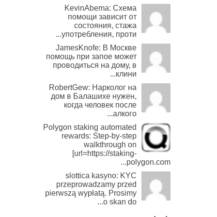
KevinAbema: Схема
помощи зависит от
состояния, стажа
употребления, проти...
JamesKnofe: В Москве
помощь при запое может
проводиться на дому, в
клини...
RobertGew: Нарколог на
дом в Балашихе нужен,
когда человек после
алкого...
Polygon staking automated
rewards: Step-by-step
walkthrough on
[url=https://staking-
polygon.com...
slottica kasyno: KYC
przeprowadzamy przed
pierwszą wypłatą. Prosimy
o skan do...