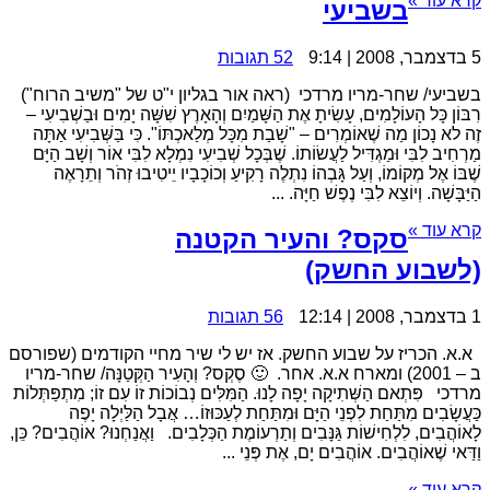
קרא עוד »
בשביעי
5 בדצמבר, 2008 | 9:14
52 תגובות
בשביעי/ שחר-מריו מרדכי (ראה אור בגליון י"ט של "משיב הרוח")
רִבּוֹן כָּל הָעוֹלָמִים, עָשִׂיתָ אֶת הַשָּׁמַיִם וְהָאָרֶץ שִׁשָּׁה יָמִים וּבַשְׁבִיעִי –
זֶה לא נָכוֹן מַה שֶׁאוֹמְרִים – "שָׁבַת מִכָּל מְלַאכְתּוֹ". כִּי בַּשְּׁבִיעִי אַתָּה
מַרְחִיב לִבִּי וּמַגְדִּיל לַעֲשׂוֹתוֹ. שֶׁבְּכָל שְׁבִיעִי נִמְלָא לִבִּי אוֹר וְשָׁב הַיָּם
שֶׁבּוֹ אֶל מְקוֹמוֹ, וְעַל גָּבְהוֹ נִתְלֶה רָקִיעַ וְכוֹכָבָיו יֵיטִיבוּ זְהֹר וְתֵרָאֶה
הַיַּבָּשָׁה. וְיוֹצֵא לִבִּי נֶפֶשׁ חַיָּה. ...
קרא עוד »
סקס? והעיר הקטנה
(לשבוע החשק)
1 בדצמבר, 2008 | 12:14
56 תגובות
א.א. הכריז על שבוע החשק. אז יש לי שיר מחיי הקודמים (שפורסם
ב – 2001) ומארח א.א. אחר. 🙂 סֶקְס? וְהָעִיר הַקְּטַנָּה/ שחר-מריו
מרדכי פִּתְאם הַשְּׁתִיקָה יָפָה לָנוּ. הַמִּלִּים נְבוֹכוֹת זוֹ עִם זוֹ; מִתְפַּתְּלוֹת
כַּעֲשָׂבִים מִתַּחַת לִפְנֵי הַיָּם וּמִתַּחַת לְעַכּוּזוֹ… אֲבָל הַלַּיְלָה יָפֶה
לָאוֹהֲבִים, לִלְחִישׁוֹת גַּנָּבִים וְתַרְעוֹמֶת הַכְּלָבִים. וַאֲנַחְנוּ? אוֹהֲבִים? כֵּן,
וַדַּאי שֶׁאוֹהֲבִים. אוֹהֲבִים יָם, אֶת פְּנֵי ...
קרא עוד »