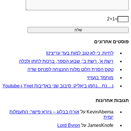
2+1=
פוסטים אחרונים
לחיות. כי לא טוב למות בעד עריצינו!
רשת א', רשת ב'; שבוע הספר, ברכות לחתן ולכלה
טקס הסרת הלוט מלוח ההנצחה לפנחס שדה
מוחמד בועזיזי
נ…נח…נחמן ביאליק: סיבוב שני באדיבות Ynet ו-Youtube
תגובות אחרונות
KevinAbema
על
אורח בבלוג – גיורא פישר: התעמלות
יומית
JamesKnofe
על
Lord Byron