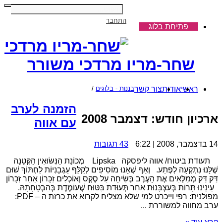
התחבר
פתיחת בלוג
שחר-מריו מרדכי משורר
ראשי
אודות
צור קשר
בננות - בלוגים
/
הזמנה לערב
ארכיון חודש:
דצמבר 2008
עם אווה
14 בדצמבר, 2008 | 6:22
43 תגובות
תעודת ביטוח/ אווה ליפסקה Lipska מְכוֹנַת הַנִּשּׂוּאִין הַקְּטַנָּה
שֶׁלָּנוּ נִתְקְעָה לְפֶתַע. וְאַף שֶׁאָנוּ מוֹסִיפִים לְקַלֵּף עַגְבָנִיוֹת לַחְתּוֹךְ שׁוּם
דַּק דַּק מְמַלְּאִים אֶת הָעֶרֶב בְּשִׂיחָה עַל סֶקְס וְאוֹכְלִים זִכָּרוֹן אַחַר זִכָּרוֹן
עֵינֵינוּ תָּרוֹת בְּעַצְבָּנוּת אַחַר תְּעוּדַת בִּטּוּחַ שֶׁעוֹמֶדֶת בְּהַבְטָחָתָהּ.
מפולנית: רפי וייכרט למי שלא מצליח לקרוא את כרזת ה – PDF:
ערב מחווה למשוררת ...