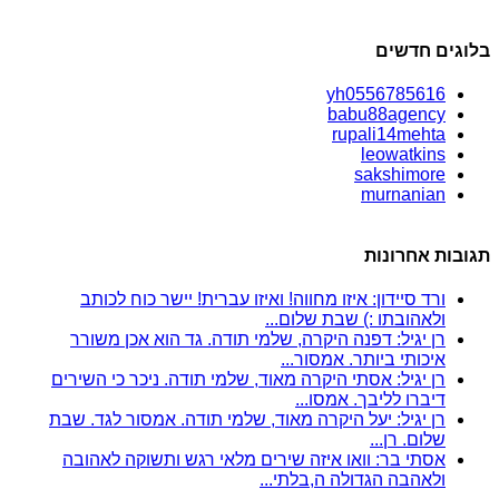
בלוגים חדשים
yh0556785616
babu88agency
rupali14mehta
leowatkins
sakshimore
murnanian
תגובות אחרונות
ורד סיידון: איזו מחווה! ואיזו עברית! יישר כוח לכותב
ולאהובתו :) שבת שלום...
רן יגיל: דפנה היקרה, שלמי תודה. גד הוא אכן משורר
איכותי ביותר. אמסור...
רן יגיל: אסתי היקרה מאוד, שלמי תודה. ניכר כי השירים
דיברו לליבך. אמסו...
רן יגיל: יעל היקרה מאוד, שלמי תודה. אמסור לגד. שבת
שלום. רן...
אסתי בר: וואו איזה שירים מלאי רגש ותשוקה לאהובה
ולאהבה הגדולה ה,בלתי...