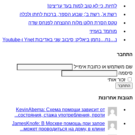
לחיות. כי לא טוב למות בעד עריצינו!
רשת א', רשת ב'; שבוע הספר, ברכות לחתן ולכלה
טקס הסרת הלוט מלוח ההנצחה לפנחס שדה
מוחמד בועזיזי
נ…נח…נחמן ביאליק: סיבוב שני באדיבות Ynet ו-Youtube
התחבר
שם משתמש או כתובת אימייל
סיסמה
זכור אותי
התחבר
תגובות אחרונות
KevinAbema: Схема помощи зависит от
состояния, стажа употребления, проти...
JamesKnofe: В Москве помощь при запое
может проводиться на дому, в клини...