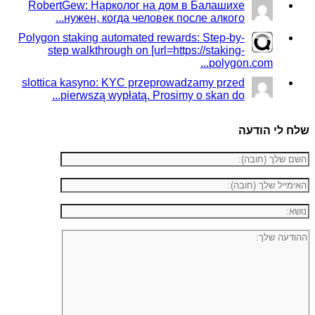
RobertGew: Нарколог на дом в Балашихе
нужен, когда человек после алкого...
Polygon staking automated rewards: Step-by-
step walkthrough on [url=https://staking-
polygon.com...
slottica kasyno: KYC przeprowadzamy przed
pierwszą wypłatą. Prosimy o skan do...
שלח לי הודעה