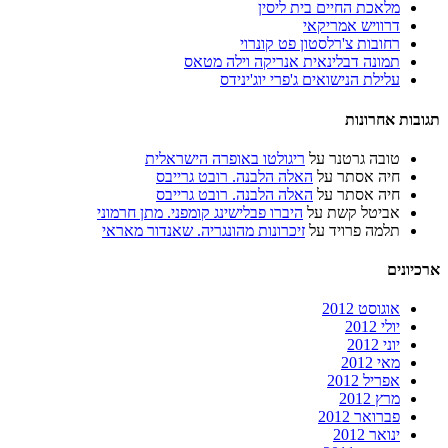
מלאכת החיים בית ליסין
דרוויש אמריקאי
רחובות צ'רלסטון פט קונרוי
תמונה דבלינאית אנריקה וילה מטאס
עלילת הנישואים ג'פרי יוג'ינידס
תגובות אחרונות
טובה גרטנר
על
ריגולטו באופרה הישראלית
חיה אסתר
על
האלה הלבנה. רובט גרייבס
חיה אסתר
על
האלה הלבנה. רובט גרייבס
אביטל קשת
על
היברו פבלישינג קומפני. מתן חרמוני
תלמה פרויד
על
זיכרונות מהונגריה. שאנדור מאראי
ארכיונים
אוגוסט 2012
יולי 2012
יוני 2012
מאי 2012
אפריל 2012
מרץ 2012
פברואר 2012
ינואר 2012