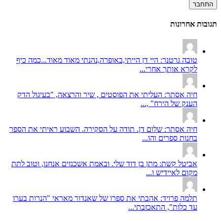
התחבר
תגובות אחרונות
טובה גרטנר: היי דן הייתי,באופרה,נהנתי מאוד מאוד...כמה כיף
לקרא אותך אחרי...
חיה אסתר: העליתי את הפוסטים , שיר והרצאה, "בעיגול הדק
הענק של הירח" ,...
חיה אסתר: שלום דן. תודה על הסקירה. השבוע ראיתי את הספר
בחנות ספרים והו...
אביטל קשת: מתן בן דוד שלי. ובאמת אשכנזים אנחנו, וטוב לתת
מקום לאיידיש ו...
תלמה פרויד: אהבתי את ספרו של שאנדור מאראי "הנרות בערו
עד כלות", התאכזבתי...