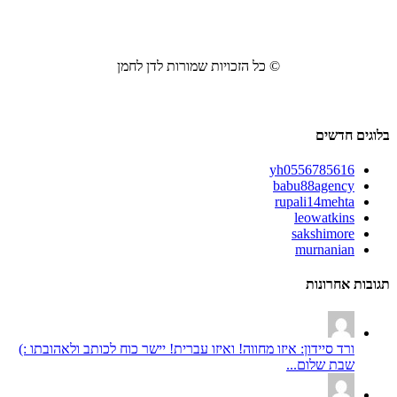
© כל הזכויות שמורות לדן לחמן
בלוגים חדשים
yh0556785616
babu88agency
rupali14mehta
leowatkins
sakshimore
murnanian
תגובות אחרונות
ורד סיידון: איזו מחווה! ואיזו עברית! יישר כוח לכותב ולאהובתו :)
שבת שלום...