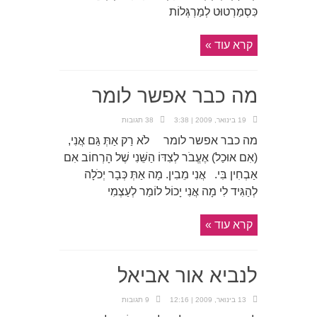
כִּסְמַרְטוּט לְמַרְגְּלוֹת
קרא עוד »
מה כבר אפשר לומר
19 בינואר, 2009 | 3:38
38 תגובות
מה כבר אפשר לומר לֹא רַק אַתְּ גַּם אֲנִי,
(אִם אוּכַל) אֶעֱבֹר לְצִדּוֹ הַשֵּׁנִי שֶׁל הָרְחוֹב אִם
אַבְחִין בִּי. אֲנִי מֵבִין. מָה אַתְּ כְּבָר יְכֹלָה
לְהַגִּיד לִי מָה אֲנִי יָכוֹל לוֹמַר לְעַצְמִי
קרא עוד »
לנביא אור אביאל
13 בינואר, 2009 | 12:16
9 תגובות