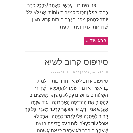
פני היתום וְעַכְשָׁיו לְאַחַר שֶׁהַכָּל כְּבָר
כֻּבַּס, קֻפַּל וְהֻכְנַס לִמְגֵרוֹת נוֹחוֹת, אֲנִי לֹא יָכֹל
יוֹתֵר לַחֲמֹק מִפְּנֵי הַגֶּרֶב הַיְּתוֹם קְרוּעַ הָעַיִן
שֶׁדָּחַקְתִּי לְתַחְתִּית הַגִּיגִית.
קרא עוד »
סיזיפוס קרוב לשיא
25 בינואר, 2009 | 9:03
37 תגובות
סיזיפוס קרוב לשיא הַדְּרִיכוּת הוֹלֶמֶת
בְּרֹאשִׁי הָאָדֹם הָעוֹמֵד לְהִתְפַּקֵּעַ שְׁרִירַי
הַשְּׁלוּחִים גְּדוּשִׁים כְּסֶלַע מְשֹרָג וּמְאִיצִים בִּי
לְהָטִיחַ אֶת הַהֲדִיפָה הָאַחֲרוֹנָה עוֹד שְׁנִיָּה
אֵעָנֵשׁ אֲנִי יוֹדֵעַ. אִי אֶפְשָׁר לִרְעֹד מֵעֹנֶג- כָּל כָּךְ
קָרוֹב לַפִּסְגָּה בְּלִי לִגְמֹר לְמַטָּה אֲבָל לֹא
אוּכַל עוֹד לַעֲצֹר וּלְוַתֵּר עַל הֲדִיפַת הַנִּצָּחוֹן
שֶׁאַחֲרֶיהָ כְּבָר לֹא אִכְפַּת לִי אִם אֶשָּׁמֵט