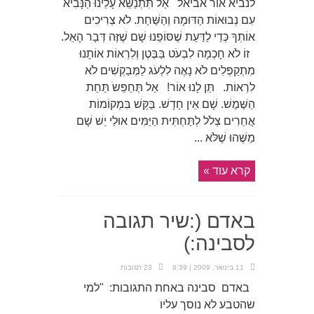
לנביא אור אביאל אַל תִּתְנַשֵּׂא עָלֵינוּ הַנָּבִיא
עִם נְבוּאוֹת הַדּוּמָה וְהַשַּׁחַת. לֹא צְרִיכִים
אוֹתְךָ כְּדֵי לַדַּעַת שֶׁסּוֹפֵנוּ שָׁם שֶׁזֶּה דְּבָר הָאֵל.
זוֹ לֹא חָכְמָה לִבְעֹט בַּבֶּטֶן וְלִרְאוֹת אוֹתָנוּ
מִתְקַפְּלִים לֹא נָאֶה לִלְעֹג לַמְּבַקְשִׁים לֹא
לִרְאוֹת. תֵּן לָנוּ אוֹר! אַל תְּחַפֵּשֹ תַּחַת
הַשֶּׁמֶשׁ. שָׁם אֵין חָדָשׁ. בַּקֵּשׁ בִּמְקוֹמוֹת
אֲחֵרִים צְלֹל לְתַּחְתִּית הַיַּמִּים אוּלַי יֵשׁ שָׁם
מַשֶּׁהוּ שֶׁלֹּא ...
קרא עוד »
באדם (:שיר תגובה
לסבינה:)
11 בינואר, 2009 | 8:39
23 תגובות
באדם סבינה באחת התגובות: "למי
שהטבע לא נוסך עליו