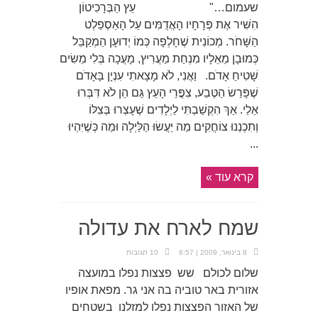
שעמום…" עֵץ הַבְּרָכִיטוֹן
הִשִּׁיר אֶת פְּרָחָיו הָאֲדֻמִּים עַל הָאַסְפַלְט
הַשָּׁחֹר. מְכוֹנִית שֶׁחָלְפָה כְּמוֹ יְדוּעָן הַמְקַבֵּל
כְּמוּבָן מֵאֵלָיו מִנְחַת מַעֲרִיץ, מָעֲכָה בְּלִי מֵשִׂים
שָׁטִיחַ אָדֹם. וַאֲנִי, לֹא מָצָאתִי עִנְיָן בָּאָדֹם
שֶׁפָּרַשׂ הַטֶּבַע, צִפֳּרֵי הָעֵץ גַּם הֵן לֹא דִּבְּרוּ
אֵלַי. אַךְ הִקְשַׁבְתִּי לַיְלָדִים שֶׁעָצְרוּ בְּצִלּוֹ
וְתִכְנְנוּ צוֹחֲקִים מַה יַּעֲשׂוּ הַלַּיְלָה וּמַה כְּשֶׁיִּהְיוּ
...
קרא עוד »
שמח לארח את עדולה
8 בינואר, 2009 | 6:57
10 תגובות
שלום לכולם שש פצצות נפלו במועצה
אזורית באר טוביה בה אני גר. מפאת אופיו
של האזור הפצצות נפלו למזלנו בשטחים