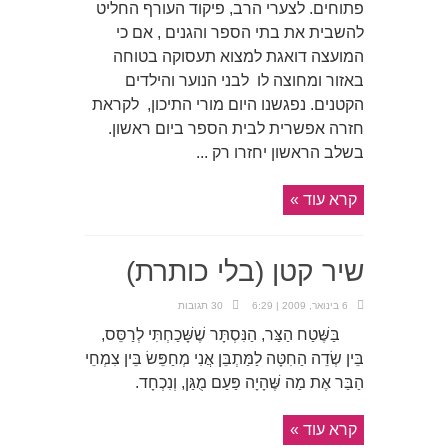
פתוחים. לצערי הרב, פיקוד העורף החליט
להשבית את בתי הספר והגנים , אם כי
המועצה דואגת למצוא תעסוקה בטוחה
באזור ומחוצה לו לבני הנוער והילדים
הקטנים. נפגשנו היום מורי התיכון, לקראת
חזרה אפשרית לבית הספר ביום ראשון.
בשלב הראשון יחזרו רק ...
קרא עוד »
שיר קטן (בלי כותרת)
6 בינואר, 2009 | 6:29
30 תגובות
בַּשֶּׁטַח הַצַּר, הַנִּסְתָּר שֶׁשָּׁכַחְתִּי לְרַסֵּס,
בֵּין שְׂדֵה הַחִטָּה לַמַּתְבֵּן אֲנִי מְחַפֵּשׂ בֵּין צִמְחֵי
הַבַּר אֶת מַה שֶּׁהָיָה פַּעַם מֻגַּן, וְנִכְחָד.
קרא עוד »