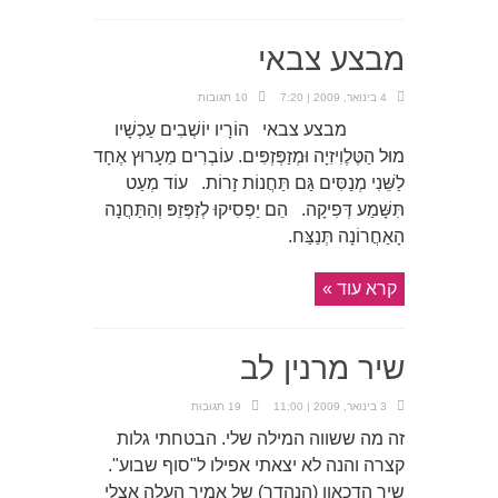
מבצע צבאי
4 בינואר, 2009 | 7:20
10 תגובות
מבצע צבאי הוֹרָיו יוֹשְׁבִים עַכְשָׁיו
מוּל הַטֶּלֶוִיזִיָה וּמְזַפְּזְפִּים. עוֹבְרִים מֵעָרוּץ אֶחָד
לַשֵּׁנִי מְנַסִּים גַּם תַּחֲנוֹת זָרוֹת. עוֹד מְעַט
תִּשָּׁמַע דְּפִיקָה. הֵם יַפְסִיקוּ לְזַפְּזֵפּ וְהַתַּחֲנָה
הָאַחֲרוֹנָה תְּנַצַּח.
קרא עוד »
שיר מרנין לב
3 בינואר, 2009 | 11:00
19 תגובות
זה מה ששווה המילה שלי. הבטחתי גלות
קצרה והנה לא יצאתי אפילו ל"סוף שבוע".
שיר הדכאון (הנהדר) של אמיר העלה אצלי