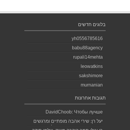
בלוגים חדשים
yh0556785616
babu88agency
rupali14mehta
leowatkins
sakshimore
murnanian
תגובות אחרונות
DavidChoob: Чтобы лучше
понимать расстановку сил перед
יעל רן: שירי אהבה מופתיים ומרגשים
матчем, читаю ана...
עד מאוד כפי שרק גד יודע לכתוב