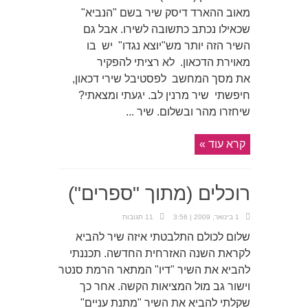
מאוב ההארד דיסק שיר בשם "הנביא"
שכאילו נכתב כתשובה לשירו. אבל גם
השיר הזה יותר מש"יוצא נגדו" יש בו
מאוירת הדכאון. לא רציתי להפקיר
את מסך המחשב לפסטיבל שירי דכאון,
חיפשתי שיר מרנין לב. יגעתי ומצאתי?
שיחזרו מהר ובשלום. שיר ...
קרא עוד »
רוכלים (מתוך "ספרים")
1 בינואר, 2009 | 3:56
11 תגובות
שלום לכולם התלבטתי איזה שיר להביא
לקראת השנה האזרחית החדשה. תכננתי
להביא את השיר "דיו" המתאר הרמת סנטר
וישור גב מול המציאות הקשה. אחר כך
שקלתי להביא את השיר "מתנת עניים"