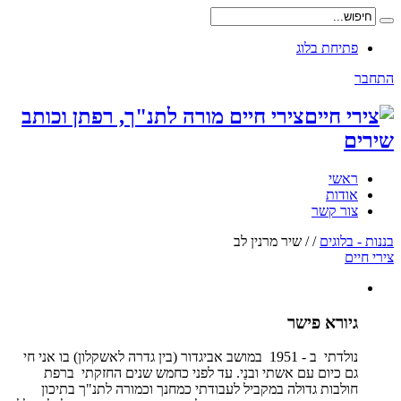
פתיחת בלוג
התחבר
צירי חיים מורה לתנ"ך, רפתן וכותב
שירים
ראשי
אודות
צור קשר
בננות - בלוגים
/
/
שיר מרנין לב
צירי חיים
גיורא פישר
נולדתי ב - 1951 במושב אביגדור (בין גדרה לאשקלון) בו אני חי
גם כיום עם אשתי ובנַי. עד לפני כחמש שנים החזקתי ברפת
חולבות גדולה במקביל לעבודתי כמחנך וכמורה לתנ"ך בתיכון