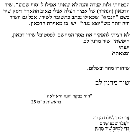
הבטחתי גלות קצרה והנה לא יצאתי אפילו ל"סוף שבוע". שיר
הדכאון (הנהדר) של אמיר העלה אצלי מאוב ההארד דיסק שיר
בשם "הנביא" שכאילו נכתב כתשובה לשירו. אבל גם השיר
הזה יותר מש"יוצא נגדו" יש בו מאוירת הדכאון.
לא רציתי להפקיר את מסך המחשב לפסטיבל שירי דכאון,
חיפשתי שיר מרנין לב.
יגעתי
ומצאתי?
שיחזרו מהר ובשלום.
שיר מרנין לב
"וַיְהִי בַבֹּקֶר וְהִנֵּה הִיא לֵאָה"
בראשית כ"ט 25
אֲנִי מוּכָן לְשַׁלֵּם הַרְבֵּה
וְלַעֲבֹד שֶׁבַע שָׁנִים
כְּדֵי לִכְתֹּב שִׁיר מַרְנִין