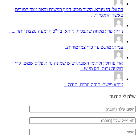
בתאל: הי גיורא. השיר מביע המון רגישות וכאב מצד המורים
כאשר התלמידי...
נורית פרי: מקווה שתצליח, גיורא. בד"כ הדמעה נוצצת יותר......
עמית: מרגש עד כדי צמרמורות...
ארז פודולי: ולתומי חשבתי שיש שמונה נרות פלוס שמש, קרי
תשעה נרות. רק מי ש...
גיורא פישר: תודה נורית, תודה...
שלח לי הודעה