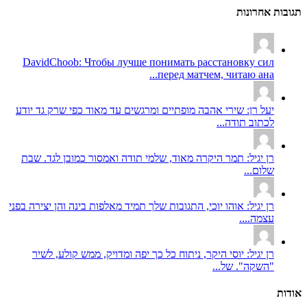
תגובות אחרונות
DavidChoob: Чтобы лучше понимать расстановку сил
перед матчем, читаю ана...
יעל רן: שירי אהבה מופתיים ומרגשים עד מאוד כפי שרק גד יודע
לכתוב תודה...
רן יגיל: תמר היקרה מאוד, שלמי תודה ואמסור כמובן לגד. שבת
שלום...
רן יגיל: אוהו יוכי, התגובות שלך תמיד מאלפות בינה והן יצירה בפני
עצמה....
רן יגיל: יוסי היקר, ניתוח כל כך יפה ומדויק, ממש קולע, לשיר
"השקה". של...
אודות