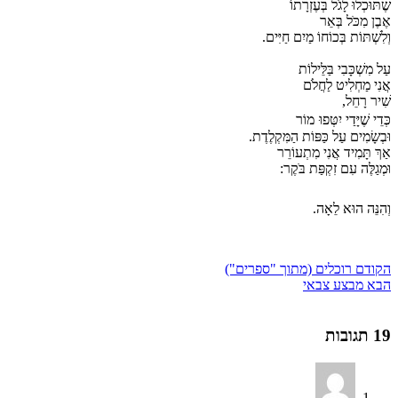
שֶׁתּוּכְלוּ לָגֹל בְּעֶזְרָתוֹ
אֶבֶן מִכֹּל בְּאֵר
וְלִשְׁתּוֹת בְּכוֹחוֹ מַיִם חַיִּים.
עַל מִשְׁכָּבִי בַּלֵּילוֹת
אֲנִי מַחְלִיט לַחֲלֹם
שִׁיר רָחֵל,
כְּדֵי שֶׁיָּדַי יִטְּפוּ
מוֹר
וּבְשָׂמִים עַל כַּפּוֹת הַמִּקְלֶדֶת.
אַךְ תָּמִיד אֲנִי מִתְעוֹרֵר
וּמְגַלֶּה עִם זִקְפַּת בֹּקֶר:
וְהִנֵּה הוּא לֵאָה.
הקודם
רוכלים (מתוך "ספרים")
הבא
מבצע צבאי
19 תגובות