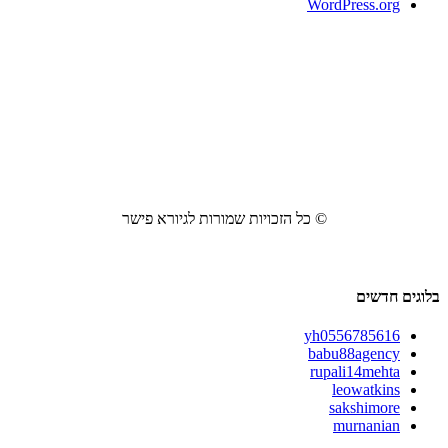
WordPress.org
© כל הזכויות שמורות לגיורא פישר
בלוגים חדשים
yh0556785616
babu88agency
rupali14mehta
leowatkins
sakshimore
murnanian