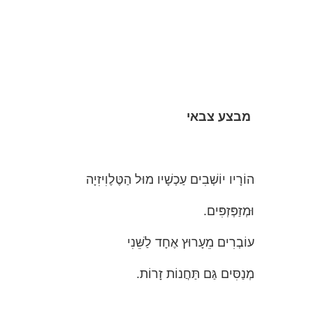
מבצע צבאי
הוֹרָיו יוֹשְׁבִים עַכְשָׁיו מוּל הַטֶּלֶוִיזִיָה
וּמְזַפְּזְפִּים.
עוֹבְרִים מֵעָרוּץ אֶחָד לַשֵּׁנִי
מְנַסִּים גַּם תַּחֲנוֹת זָרוֹת.