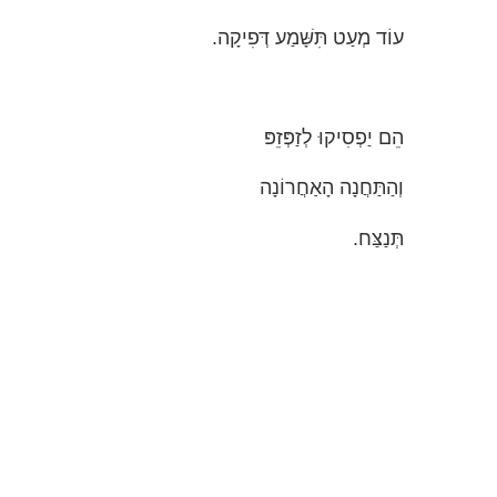
עוֹד מְעַט תִּשָּׁמַע דְּפִיקָה.
הֵם יַפְסִיקוּ לְזַפְּזֵפּ
וְהַתַּחֲנָה הָאַחֲרוֹנָה
תְּנַצַּח.