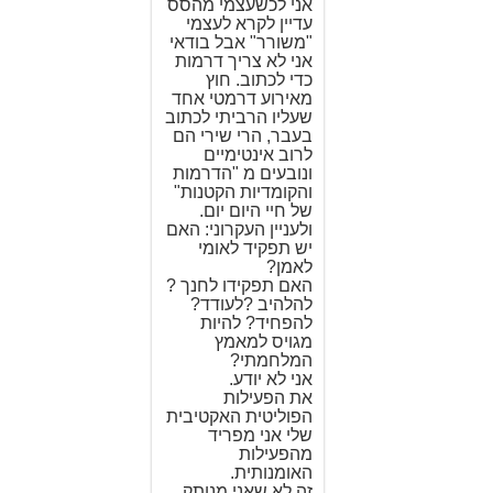
אני לכשעצמי מהסס
עדיין לקרא לעצמי
"משורר" אבל בודאי
אני לא צריך דרמות
כדי לכתוב. חוץ
מאירוע דרמטי אחד
שעליו הרביתי לכתוב
בעבר, הרי שירי הם
לרוב אינטימיים
ונובעים מ "הדרמות
והקומדיות הקטנות"
של חיי היום יום.
ולעניין העקרוני: האם
יש תפקיד לאומי
לאמן?
האם תפקידו לחנך ?
להלהיב ?לעודד?
להפחיד? להיות
מגויס למאמץ
המלחמתי?
אני לא יודע.
את הפעילות
הפוליטית האקטיבית
שלי אני מפריד
מהפעילות
האומנותית.
זה לא שאני מנותק