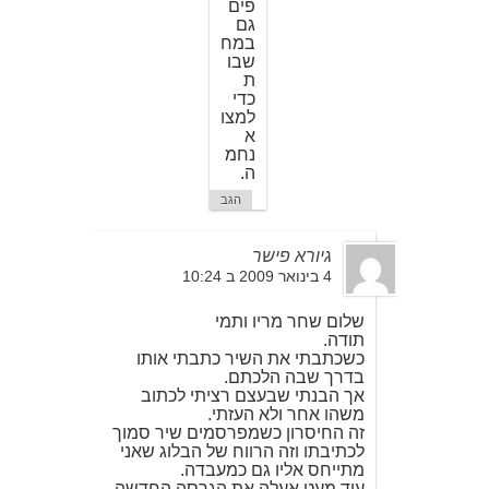
פים
גם
במח
שבו
ת
כדי
למצו
א
נחמ
ה.
הגב
גיורא פישר
4 בינואר 2009 ב 10:24
שלום שחר מריו ותמי
תודה.
כשכתבתי את השיר כתבתי אותו
בדרך שבה הלכתם.
אך הבנתי שבעצם רציתי לכתוב
משהו אחר ולא העזתי.
זה החיסרון כשמפרסמים שיר סמוך
לכתיבתו וזה הרווח של הבלוג שאני
מתייחס אליו גם כמעבדה.
עוד מעט אעלה את הגרסה החדשה.