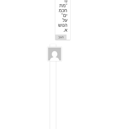
נו
"מת
חכמ
ים"
על
הנוש
א.
הגב
ג
י
ו
ר
א
פ
י
ש
ר
6
ב
י
נ
ו
א
ר
2