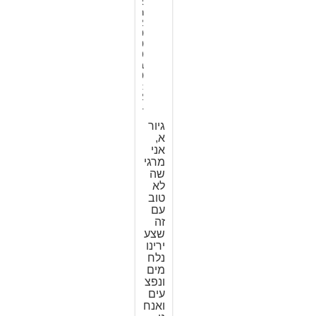
א
ר
2
0
0
9
ב
0
:
2
4
גיור
א,
אני
מרגי
שה
לא
טוב
עם
זה
שצע
ירינו
נלח
מים
ונפצ
עים
ואנח