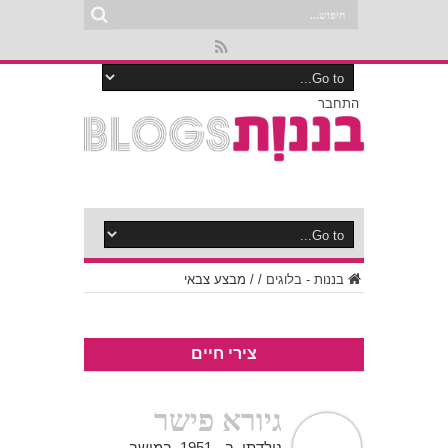
התחבר
בננות - בלוגים
/
/
מבצע צבאי
צירי חיים
גיורא פישר
נולדתי ב - 1951 במושב