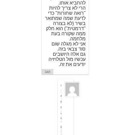
להחביא אותו.
הרי לא צריך להיות
"רואה שחורות" כדי
לדעת שמה שמתואר
בשיר (לא בצורה
"דרמטית") הוא חלק
ממה שקורה בעת
מלחמה.
אני לא מגלה שום
סוד צבאי בזה.
גם אלה היושבים
עכשיו מול הטלויזיה
יודעים את זה.
הגב
ס
ב
י
נ
ה
6
ב
י
נ
ו