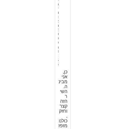
ב
י
נ
ו
א
ר
2
0
0
9
ב
8
:
5
6
כן,
אני
מבינ
ה.
השי
ר
הזה
קצר
וחזק
,
כולנו
מזפז