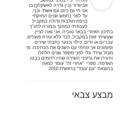
אביגדור (בין גדרה לאשקלון) בו
אני חי גם כיום עם אשתי ובנַי.
עד לפני כחמש שנים החזקתי
ברפת חולבות גדולה במקביל
לעבודתי כמחנך וכמורה לתנ"ך
בתיכון האזורי בבאר טוביה. אני גאה לציין
שעשיתי זאת במקביל, לבד ללא עזרת פועלים
עבריים או זרים. כילד וכנער כתבתי שירים
ופזמונים אך זנחתי עם השנים את הכתיבה. מי
מבול שירד עלי לפני מספר שנים חלחלו
והעירו את גרעיני השירה שהיו רדומים בבטן
האדמה. ספרי "אחרי זה" עומד לצאת
בהוצאת "עם עובד" בראשית 2010
מבצע צבאי