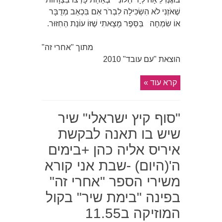
שֶׁאֹזְנִי לֹא הִשְׂכִּילָה לִבְרֹר אִם בִּכְאֵב מְדֻבָּר
אוֹ שִׂמְחָה בַּסֵּפֶר מָצָאתִי שֶׁזּוֹ עוֹנַת הַחִזּוּר.
מתוך "אחרי זה"
הוצאת "עם עובד" 2010
קרא עוד »
"סוף קיץ ישראלי" שיר
שיש בו תאנה לבקשת
איריס אליה כהן +בימים
ה'(היום) -שבת אני קורא
משירי הספר "אחרי זה"
בפינה "בימת שיר" בקול
המוזיקה ב11.55