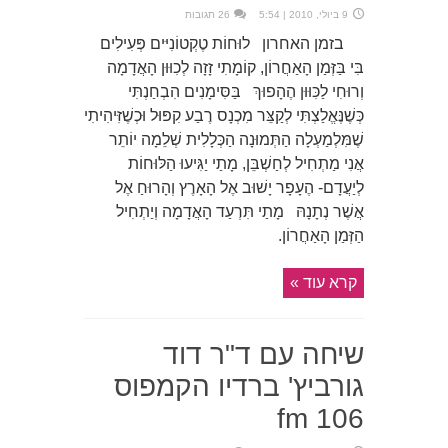
9 ביולי, 2010 | 5:54
26 תגובות
בזמן האחרון לוּחוֹת טֶקְטוֹנִיּים פְּעִילִים
בִּי בַּזְּמַן הָאַחֲרוֹן, קוֹמָתִי זָזָה לְכִוּוּן הָאֲדָמָה
וְרוּחִי לַכִּוּוּן הֶהָפוּךְ בַּסִּימָנִים הִבְחַנְתִּי
כְּשֶׁנֶּאֱלַצְתִּי לְקַצֵּר מִכְנָס רֶבַע קִפּוּל וּכְשֶׁזִּיהִיתִי
שֶׁמִּלְמַעְלָה הַתְּמוּנָה הַכְּלָלִית שְׁלֵמָה יוֹתֵר
אֲנִי מַתְחִיל לְחַשְׁבֵּן, מָתַי יַגִּיעוּ הַלּוּחוֹת
לְיַעֲדָם- הֶעָפָר יָשׁוּב אֶל הָאָרֶץ וְהָרוּחַ אֶל
אֲשֶׁר נְתָנָהּ מָתַי תִּרְעַד הָאֲדָמָה וְיַתְחִיל
הַזְּמַן הָאַחֲרוֹן.
קרא עוד »
שיחה עם ד"ר דוד
גורביץ' ברדיו הקמפוס
106 fm