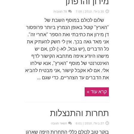
מירון והרפתן
30 ביולי, 2010 | 7:08
78 תגובות
שלום לכולם במוסף השבת של
"הארץ" קוטל באופן הנמרץ ביותר פרופסור
דן מירון את כתיבתי ואת הספר "אחרי זה".
אני מאד גאה בכך. אין לי חשק להעתיק את
כל הדברים ,(יש גבול, לא-:) לכן ,אם יש
מישהו היודע איפה מתחבא הקישור לדף
האינטרנטי של מוסף "הארץ", אנא שילחו
אלי. אם לא אקבל קישור ,אני מבטיח להביא
את הדברים עד הצהריים. כדי שגם ...
קרא עוד »
תחרות והתנצלות
27 ביולי, 2010 | 6:01
השאר תגובה
בוקר טוב לכולם כללי התחרות היפה שארגן