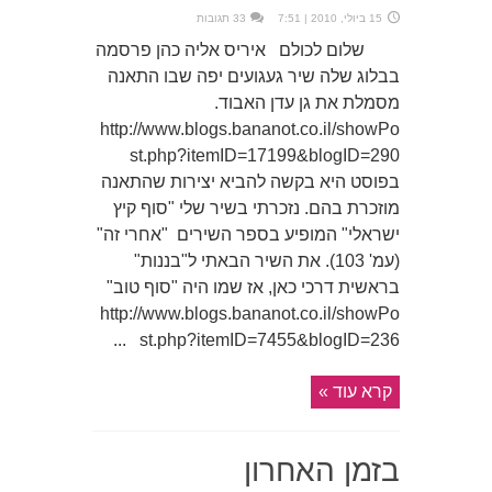
15 ביולי, 2010 | 7:51
33 תגובות
שלום לכולם איריס אליה כהן פרסמה
בבלוג שלה שיר געגועים יפה שבו התאנה
מסמלת את גן עדן האבוד.
http://www.blogs.bananot.co.il/showPo
st.php?itemID=17199&blogID=290
בפוסט היא בקשה להביא יצירות שהתאנה
מוזכרת בהם. נזכרתי בשיר שלי "סוף קיץ
ישראלי" המופיע בספר השירים "אחרי זה"
(עמ' 103). את השיר הבאתי ל"בננות"
בראשית דרכי כאן, אז שמו היה "סוף טוב"
http://www.blogs.bananot.co.il/showPo
st.php?itemID=7455&blogID=236 ...
קרא עוד »
בזמן האחרון