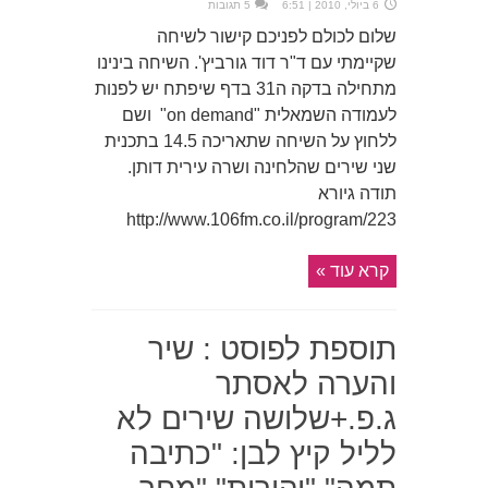
6 ביולי, 2010 | 6:51
5 תגובות
שלום לכולם לפניכם קישור לשיחה
שקיימתי עם ד"ר דוד גורביץ'. השיחה בינינו
מתחילה בדקה ה31 בדף שיפתח יש לפנות
לעמודה השמאלית "on demand" ושם
ללחוץ על השיחה שתאריכה 14.5 בתכנית
שני שירים שהלחינה ושרה עירית דותן.
תודה גיורא
http://www.106fm.co.il/program/223
קרא עוד »
תוספת לפוסט : שיר
והערה לאסתר
ג.פ.+שלושה שירים לא
לליל קיץ לבן: "כתיבה