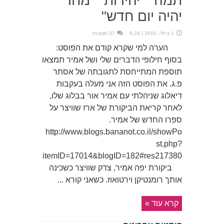
תמה" "יהירות" "מחר
יהיה יום חדש"
1 ביולי, 2010 | 6:29
37 תגובות
הערה למי שקרא קודם את הפוסט:
בסוף חילופי הדברים שלי ושל אמיר תמצאו
תוספת המתייחסת לתגובתה של אסתר
פ.ג. את הפוסט הזה אני מעלה בעקבות
דיאלוג שניהלתי עם אמיר אור בבלוג שלו,
לאחר קריאת הביקורת של ארז שוויצר על
ספרו החדש של אמיר.
http://www.blogs.bananot.co.il/showPo
st.php?
itemID=17014&blogID=182#res217380
ביקורת יפה אמיר, צדק שוויצר כשכינה
אותך רומנטיקן וירטואוז. כשאני קורא ...
קרא עוד »