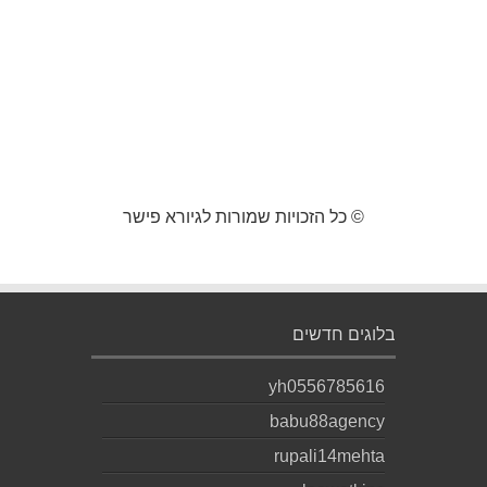
© כל הזכויות שמורות לגיורא פישר
בלוגים חדשים
yh0556785616
babu88agency
rupali14mehta