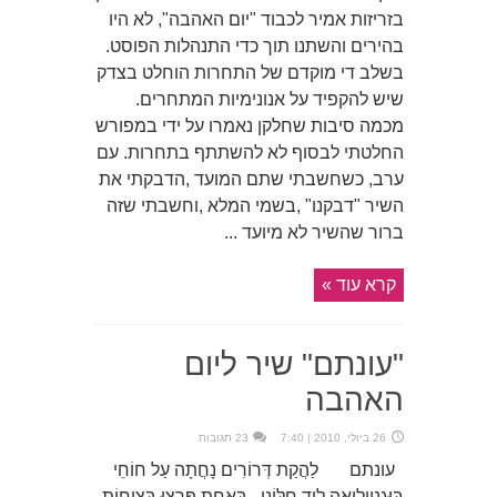
בזריזות אמיר לכבוד "יום האהבה", לא היו
בהירים והשתנו תוך כדי התנהלות הפוסט.
בשלב די מוקדם של התחרות הוחלט בצדק
שיש להקפיד על אנונימיות המתחרים.
מכמה סיבות שחלקן נאמרו על ידי במפורש
החלטתי לבסוף לא להשתתף בתחרות. עם
ערב, כשחשבתי שתם המועד ,הדבקתי את
השיר "דבקנו" ,בשמי המלא ,וחשבתי שזה
ברור שהשיר לא מיועד ...
קרא עוד »
"עונתם" שיר ליום
האהבה
26 ביולי, 2010 | 7:40
23 תגובות
עונתם לַהֲקַת דְּרוֹרִים נָחֲתָה עַל חוֹחֵי
בּוּגֶנְוִילֵיאָה לְיָד חַלּוֹנִי בְּאַחַת פָּרְצוּ בִּצְוָחוֹת