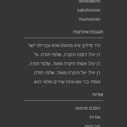
leowatkins
sakshimore
murnanian
תגובות אחרונות
ורד סיידון: איזו מחווה! ואיזו עברית! יישר
כוח לכותב ולאהובתו :) שבת שלום...
רן יגיל: דפנה היקרה, שלמי תודה. גד
הוא אכן משורר איכותי ביותר. אמסור...
רן יגיל: אסתי היקרה מאוד, שלמי תודה.
ניכר כי השירים דיברו לליבך. אמסו...
רן יגיל: יעל היקרה מאוד, שלמי תודה.
אמסור לגד. שבת שלום. רן...
אסתי בר: וואו איזה שירים מלאי רגש
ותשוקה לאהובה ולאהבה הגדולה
ה,בלתי...
אודות
הסכם שימוש
אודות
צור קשר