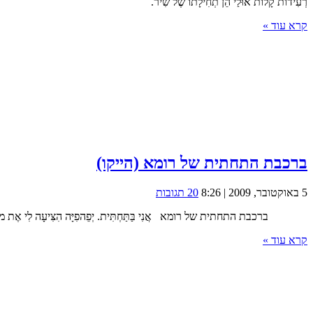
רְעִידוֹת קָלוֹת אוּלַי הֵן תְחִילָתוֹ שֶׁל שִׁיר.
קרא עוד »
ברכבת התחתית של רומא (הייקו)
5 באוקטובר, 2009 | 8:26
20 תגובות
ברכבת התחתית של רומא אֲנִי בַּתַּחְתִּית. יְפֵהפִיָּה הִצִּיעָה לִי 
קרא עוד »