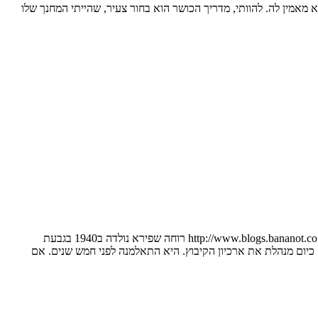
ן לה. להוותי, מדריך הכושר הוא בחור צעיר, שהייתי המחנך שלו
שלום לכולם. אני שמח לארח את רוחה שפירא שכבר התארחה ב"בננות" אצל אורה ניזר http://www.blogs.bananot.co.il/showPost.php?blogID=166&itemID=11452#post11452 רוחה שפירא נולדה ב1940 בגבעת
 כיום מנהלת את ארכיון הקיבוץ. היא התאלמנה לפני חמש שנים. אם