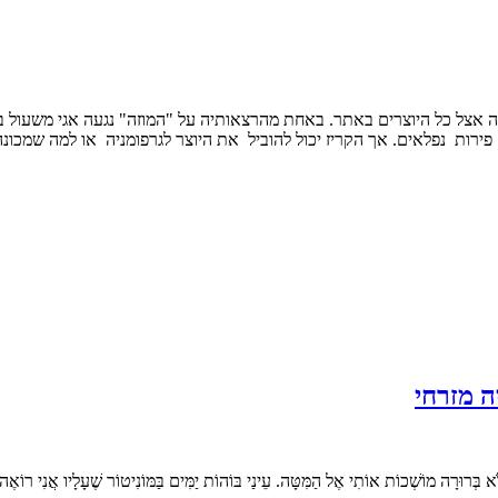
אצל כל היוצרים באתר. באחת מהרצאותיה על "המוזה" נגעה אגי משעול בנ
ות נפלאים. אך הקריז יכול להוביל את היוצר לגרפומניה או למה שמכונה 
 מזרחי
הַמִּטָּה. עֵינַי בּוֹהוֹת יַמִּים בַּמּוֹנִיטוֹר שֶׁעָלָיו אֲנִי רוֹאֶה כְּבָר זְמַן רָב