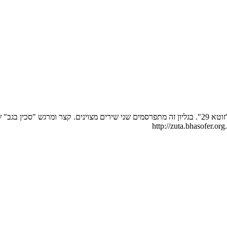
שלום לכולם לפניכם קישור לשיר "פגישה מקרית בקפה" המתפרסם בגליון "זוטא 29". בגליון זה מתפרסמים ש