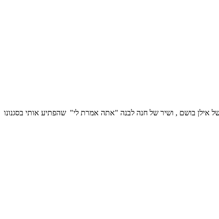
ני שירים מצוינים. קצר ומרגש "סכין בגב" של אילן בושם , ושיר של חנה לבנה "אתה אמרת לי" שהפתיע אותי בסגנונו