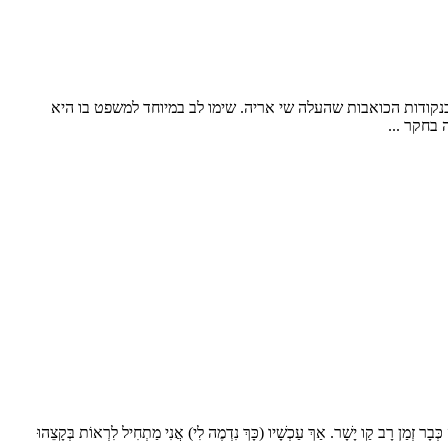
קודות הכואבות שהעלה שי אריה. שימו לב במיוחד למשפט בו היא
בחקר ...
 קַו יָשָׁר. אַךְ עַכְשָׁיו (כָּךְ נִדְמֶה לִי) אֲנִי מַתְחִיל לִרְאוֹת בְּקָצֵהוּ