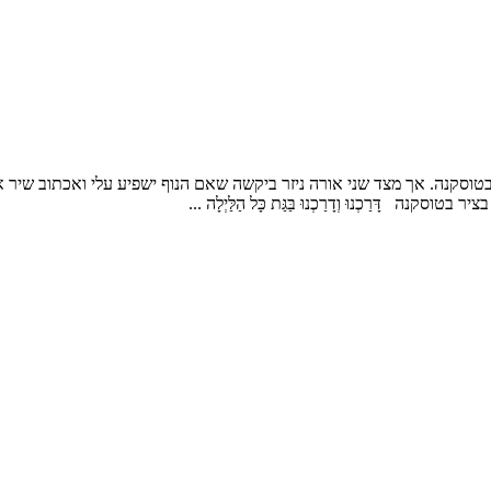
אך מצד שני אורה ניזר ביקשה שאם הנוף ישפיע עלי ואכתוב שיר אביא א
ָּרַכְנוּ וְדָרַכְנוּ בַּגַּת כָּל הַלַּיְלָה ...