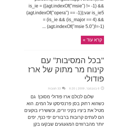
is_ie = ((agt.indexOf("msie") != -1) &&
(agt.indexOf("opera") == -1));var is_ie5
= (is_ie && (is_major == 4) &&
(agt.indexOf("msie 5.0")!=-1) ...
קרא עוד »
"בכל המסיבות" עם
קינוח מר מתוק של ארז
פודולי
6 בנובמבר, 2009 | 6:20
33 תגובות
שלום לכולם ארז פודולי מסוכן! גם
כשהוא רחוק בסן פרנסיסקו על המים. הוא
מטיל את ביציו בקיני זרים, וכששיריו בוקעים
הם לעתים קרובות ברבורים יפי כנף, יפים
יותר מהברווזים המגעגעים שבקעו בקן