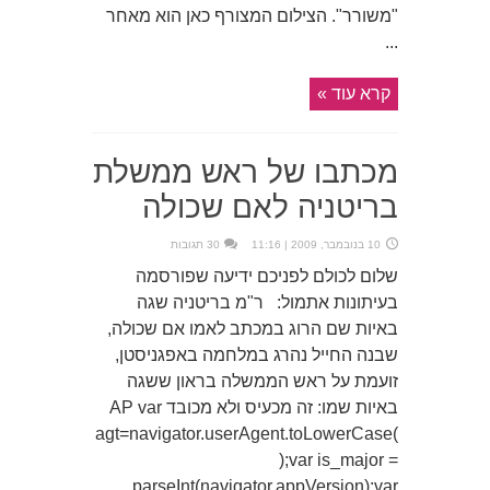
"משורר". הצילום המצורף כאן הוא מאחר
...
קרא עוד »
מכתבו של ראש ממשלת
בריטניה לאם שכולה
10 בנובמבר, 2009 | 11:16
30 תגובות
שלום לכולם לפניכם ידיעה שפורסמה
בעיתונות אתמול: ר"מ בריטניה שגה
באיות שם הרוג במכתב לאמו אם שכולה,
שבנה החייל נהרג במלחמה באפגניסטן,
זועמת על ראש הממשלה בראון ששגה
באיות שמו: זה מכעיס ולא מכובד AP var
agt=navigator.userAgent.toLowerCase(
);var is_major =
parseInt(navigator.appVersion);var