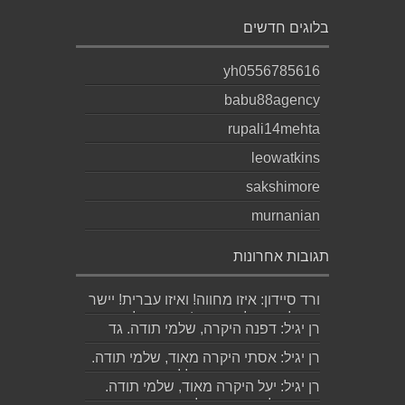
בלוגים חדשים
yh0556785616
babu88agency
rupali14mehta
leowatkins
sakshimore
murnanian
תגובות אחרונות
ורד סיידון: איזו מחווה! ואיזו עברית! יישר
כוח לכותב ולאהובתו :) שבת שלום...
רן יגיל: דפנה היקרה, שלמי תודה. גד
הוא אכן משורר איכותי ביותר. אמסור...
רן יגיל: אסתי היקרה מאוד, שלמי תודה.
ניכר כי השירים דיברו לליבך. אמסו...
רן יגיל: יעל היקרה מאוד, שלמי תודה.
אמסור לגד. שבת שלום. רן...