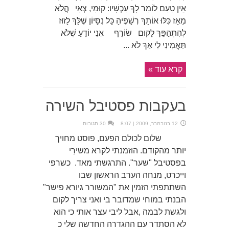
אֵין טַעַם לוֹמַר לָךְ עַכְשָׁיו: קוּמִי, צְאִי הֲלֹא
מֵאָז כִּלּוּ אוֹתָךְ רְשָׁפֶיהָ כָּל נִסָּיוֹן שֶׁלָּךְ לָזוּז
לְהִתְהַפֵּךְ לָקוּם שׂוֹרֵף אֲנִי יוֹדֵעַ שֶׁלֹּא
תַּאֲמִינִי לִי אַךְ לֹא ...
קרא עוד »
בעקבות פסטיבל השירה
12 בנובמבר, 2009 | 8:07
30 תגובות
שלום לכולם הפעם, פוסט מחויך
יותר מהקודם. הוזמנתי לקרא משירַי
בפסטיבל "שער". התרגשתי מאד. כשרפי
וייכרט, מנחה הערב הראשון שבו
השתתפתי הזמין את "המשורר גיורא פישר"
הבנתי במוחי שמדובר בי ואני צריך לקום
ולגשת לבמה ,אבל ליבי עצר אותי כי הוא
לא הסתדר עם ההגדרה החדשה שלי כ