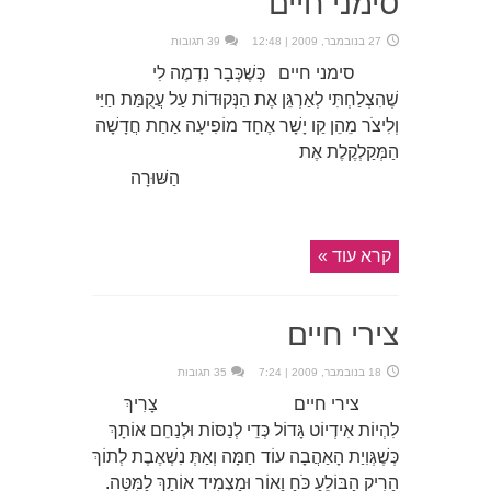
סימני חיים
27 בנובמבר, 2009 | 12:48
39 תגובות
סימני חיים כְּשֶׁכְּבָר נִדְמֶה לִי
שֶׁהִצְלַחְתִּי לְאַרְגֵּן אֶת הַנְּקוּדוֹת עַל עֲקֻמַּת חַיַּי
וְלִיצֹר מֵהֵן קַו יָשָׁר אֶחָד מוֹפִיעָה אַחַת חֲדָשָׁה
הַמְּקַלְקֶלֶת אֶת
הַשּׁוּרָה
קרא עוד »
צירי חיים
18 בנובמבר, 2009 | 7:24
35 תגובות
צירי חיים צָרִיךְ
לִהְיוֹת אִידְיוֹט גָּדוֹל כְּדֵי לְנַסּוֹת וּלְנַחֵם אוֹתָךְ
כְּשֶׁגְּוִיַת הָאַהֲבָה עוֹד חַמָּה וְאַתְּ נִשְׁאֶבֶת לְתוֹךְ
הָרִיק הַבּוֹלֵעַ כֹּחַ וָאוֹר וּמַצְמִיד אוֹתָךְ לַמִּטָּה.