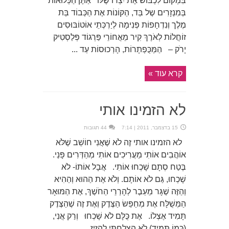
בִּמְקוֹם לִכְבּוֹשׁ אֶת יִצְרוֹ שֶׁלּוֹ אַתֶּן הַכְּלוּאוֹת
בְּמִנְזָרִים שֶל בַּד, הַקּוֹנוֹת אֶת הַכְּבוֹד בַּת
מֶלֶך וְנִדְחָפוֹת פְּנִימָה לְיַרְכְּתֵי אוֹטוֹבּוּסִים
זוֹחֲלוֹת לְאֹרֶךְ קִיר מֵאֲחוֹרֵי פַּרְגוֹד פְּלַסְטִיק
יָרֹק – הַמְּכֻּפְתָרוֹת, הָרְכוּסוֹת עַד ...
קרא עוד »
לא הזמינו אותי
15 בדצמבר, 2011 | 7:14
44 תגובות
לא הזמינו אותי זֶה לֹא שֶׁאֲנִי חוֹשֵׁב שֶׁלֹּא
אוֹהֲבִים אוֹתִי מַעֲרִיכִים אוֹתִי מְהַדְּרִים פָּנַי.
בֶּטַח סְתָם שָׁכְחוּ אוֹתִי. אֲבָל אוֹתוֹ- לֹא
שָׁכְחוּ, גַּם לֹא אוֹתָם. וְלֹא אֶת הַהוּא וְהַהִיא
וְהַזֶּה שֶׁגָּר מֵעֵבֶר לְהָרְרֵי הַחֹשֶׁךְ, אֶת הַמּוּאָר
הַמְּשֻׁלָּח אֶת מְחַפֵּשׂ הַצֶּדֶק וְאֶת זֶה שֶׁהַצֶּדֶק
תָּמִיד אֶצְלוֹ. אֶת כֻּלָּם לֹא שָׁכְחוּ וְרַק אֲנִי,
(כְּמוֹ תָּמִיד) לֹא הִצְלַחְתִּי לְהָזִיז ...