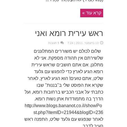
קרא עוד »
ראש עירית רומא ואני
13 בדצמבר, 2011 | 7:24
5 תגובות
שלום לכולם יש משוררים המתלוננים
שלשירתם אין תהודה מספקת. אני לא
מתלונן. אם אתם חושבים שראש עירית
רומא הגיע לארץ כדי להפגש עם גלעד
שליט, אתם טועים! הוא הגיע לארץ, לאחר
שקרא את הפוסט שלי ב"בננות" שבו
כתבתי על אבני הכביש ברחובות רומא, ועל
הדרך בה מתמודדות אתן נשות רומא.
http://www.blogs.bananot.co.il/showPo
st.php?itemID=21944&blogID=236
לאחר שנפגש עם גלעד שליט, התפנה ראש
העיר לדבר ...