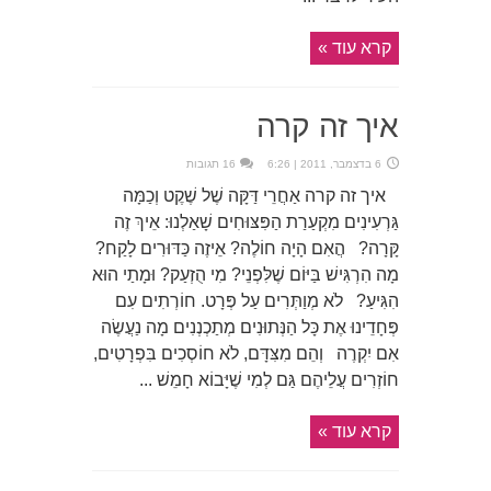
קרא עוד »
איך זה קרה
6 בדצמבר, 2011 | 6:26
16 תגובות
איך זה קרה אַחֲרֵי דַּקָּה שֶׁל שֶׁקֶט וְכַמָּה
גַּרְעִינִים מִקְעַרַת הַפִּצּוּחִים שָׁאַלְנוּ: אֵיךְ זֶה
קָּרָה? הֲאִם הָיָה חוֹלֶה? אֵיזֶה כַּדּוּרִים לָקַח?
מָה הִרְגִּישׁ בַּיּוֹם שֶׁלִּפְנֵי? מִי הֻזְעַק? וּמָתַי הוּא
הִגִּיעַ? לֹא מְוַתְּרִים עַל פְּרָט. חוֹרְתִים עִם
פְּחָדֵינוּ אֶת כָּל הַנְּתוּנִים מְתַכְנְנִים מָה נַעֲשֶׂה
אִם יִקְרֶה וְהֵם מִצִּדָּם, לֹא חוֹסְכִים בִּפְרָטִים,
חוֹזְרִים עֲלֵיהֶם גַּם לְמִי שֶׁיָּבוֹא חָמֵשׁ ...
קרא עוד »