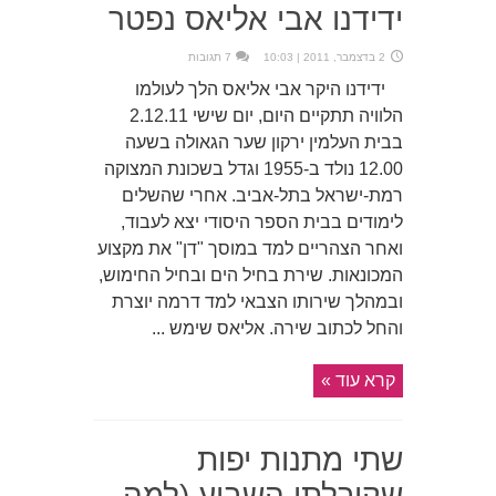
ידידנו אבי אליאס נפטר
2 בדצמבר, 2011 | 10:03
7 תגובות
ידידנו היקר אבי אליאס הלך לעולמו
הלוויה תתקיים היום, יום שישי 2.12.11
בבית העלמין ירקון שער הגאולה בשעה
12.00 נולד ב-1955 וגדל בשכונת המצוקה
רמת-ישראל בתל-אביב. אחרי שהשלים
לימודים בבית הספר היסודי יצא לעבוד,
ואחר הצהריים למד במוסך "דן" את מקצוע
המכונאות. שירת בחיל הים ובחיל החימוש,
ובמהלך שירותו הצבאי למד דרמה יוצרת
והחל לכתוב שירה. אליאס שימש ...
קרא עוד »
שתי מתנות יפות
שקיבלתי השבוע (למה