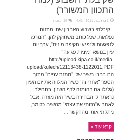
התכוון המשורר)
1 בדצמבר, 2011 | 4:41
19 תגובות
קיבלתי בשבוע האחרון שתי מתנות
נפלאות, שכל כותב משתוקק להן. "המרכז
לנפגעות ולנפגעי תקיפה מינית", ערך יום
עיון בנושא "מיניות פגועה"
http://upload.kipa.co.il/media-
upload/kulech/12113438-1122011.PDF
הם בחרו בשיר שלי "מתנת עניים" מתוך
הספר "אחרי זה" כשיר המלווה את יום העיון
(גלגלו את ההזמנה לדף השני). בתחילה,
נראתה לי הבחירה בשיר הזה מוזרה. אבל
לאחר ש"הזזתי את עצמי" מהשיר. כלומר,
ניתקתי אותו מההקשר ...
קרא עוד »