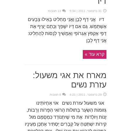
דיו
31 בדצמבר, 2011 | 5:34
13 תגובות
דיו אֲנִי דַּף לָבָן וַאֲנִי מַחְלִיט בְּאֵילוּ צְבָעִים
אֶשְׁתַּמֵּשׁ. גַּם אִם דְּיוֹ יִשָּׁפֵךְ וְכֶתֶם יָצִיף אֶת
דַּפַּי אֶקְפֹּץ אֶגְרוֹפִי וְאַמְשִׁיךְ לְנַסּוֹת לְהַחְלִיט:
אֲנִי דַּף לָבָן
קרא עוד »
מארח את אגי משעול:
עזרת נשים
29 בדצמבר, 2011 | 4:21
8 תגובות
אגי משעול עזרת נשים אוֹי אַחְיוֹתֵינוּ
גְּזוּמוֹת הַשֵּׂעָר בְּתוּלוֹת הָרוֹאִי הַפָּרוֹת וְרָבוֹת,
זָנוֹת וְיוֹלְדוֹת אֶת מִי שֶׁיִתְנוֹדֵד כִּמְסֻמָּם מוּל
קִירוֹת יִשְׁתַּטֵּחַ עַל קְבָרִים יַּסְתִּיר אֶתְכֶן מֵעֵינָיו