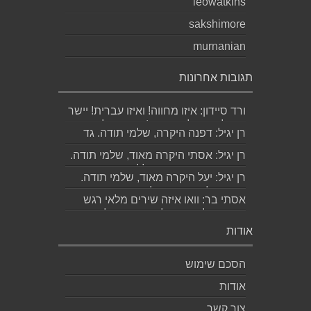
leowatkins
sakshimore
murnanian
תגובות אחרונות
ורד סיידון: איזו מחווה! ואיזו עברית! יישר
כוח לכותב ולאהובתו :) שבת שלום...
רן יגיל: דפנה היקרה, שלמי תודה. גד
הוא אכן משורר איכותי ביותר. אמסור...
רן יגיל: אסתי היקרה מאוד, שלמי תודה.
ניכר כי השירים דיברו לליבך. אמסו...
רן יגיל: יעל היקרה מאוד, שלמי תודה.
אמסור לגד. שבת שלום. רן...
אסתי בר: וואו איזה שירים מלאי רגש
ותשוקה לאהובה ולאהבה הגדולה
ה,בלתי...
אודות
הסכם שימוש
אודות
צור קשר