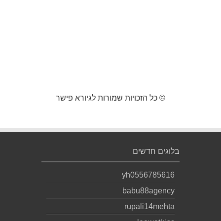
© כל הזכויות שמורות לגיורא פישר
בלוגים חדשים
yh0556785616
babu88agency
rupali14mehta