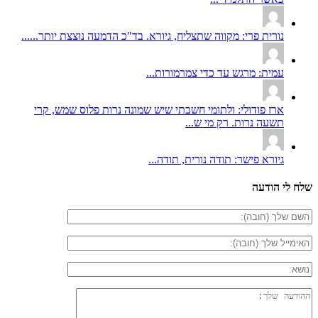
נורית פרי: מקווה שתצליח, גיורא. בד"כ הדמעה נוצצת יותר......
עמית: מרגש עד כדי צמרמורות...
ארז פודולי: ולתומי חשבתי שיש שמונה נרות פלוס שמש, קרי
תשעה נרות. רק מי ש...
גיורא פישר: תודה נורית, תודה...
שלח לי הודעה