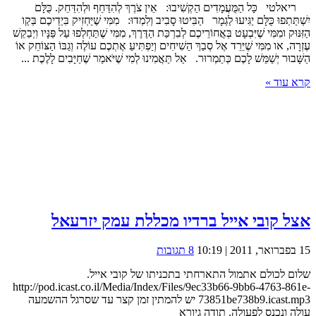
ריאלטי כָּל הַמֻּעֲמָדִים הַקְשִׁיבוּ: אֵין צֹרֶךְ לְהִדַּחֵף וּלְהִדַּחֵק. כֻּלָּם
יִשְׁתַּתְפוּ כֻּלָּם יַגִּיעוּ לַגְמָר הַבִּיטוּ סָבִיב וְלִמְדוּ: מִמִּי שֶׁיַּחְזִיק בִּיְדֵיכֶם בְּקַו
הַזִּנּוּק ומִמִּי שֶׁיִּבְעָט בְּאֲחוֹרֵיכֶם לְבִרְכַּת הַדֶּרֶךְ, מִמִּי שֶׁתַּחְלְפוּ עַל פַּנָּיו וִיְבַקֵשׁ
עֶזְרָה, או מִמִּי שֶׁיֵּרֵד אֶל סְבַךְ הַשִׁיחִים וְיַפְתִּיעַ אֶתְכֶם עוֹלֶה וְגַבּוֹ הַצּוֹחֵק אוֹ
הַשָּׁבוּר יְשַׁמֵּשׁ לָכֶם כְּתַמְרוּר. אַל תַּאֲמִינוּ לְמִי שֶׁיֹּאמַר שֶׁחַיָּבִים לָלֶכֶת ...
קרא עוד »
אצל קובי אייל ברדיו מכללת עמק יזרעאל
15 בפברואר, 2011 | 10:19
8 תגובות
שלום לכולם אתמול התארחתי בתכניתו של קובי אייל.
http://pod.icast.co.il/Media/Index/Files/9ec33b66-9bb6-4763-861e-
73851be738b9.icast.mp3 יש להמתין זמן קצר עד שסרגל ההשמעה
עולה ונכנס לפעולה. תודה גיורא