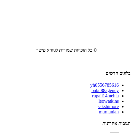
© כל הזכויות שמורות לגיורא פישר
בלוגים חדשים
yh0556785616
babu88agency
rupali14mehta
leowatkins
sakshimore
murnanian
תגובות אחרונות