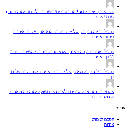
ורד סיידון: איזו מחווה! ואיזו עברית! יישר כוח לכותב ולאהובתו :)
שבת שלום...
רן יגיל: דפנה היקרה, שלמי תודה. גד הוא אכן משורר איכותי
ביותר. אמסור...
רן יגיל: אסתי היקרה מאוד, שלמי תודה. ניכר כי השירים דיברו
לליבך. אמסו...
רן יגיל: יעל היקרה מאוד, שלמי תודה. אמסור לגד. שבת שלום.
רן...
אסתי בר: וואו איזה שירים מלאי רגש ותשוקה לאהובה ולאהבה
הגדולה ה,בלתי...
אודות
הסכם שימוש
אודות