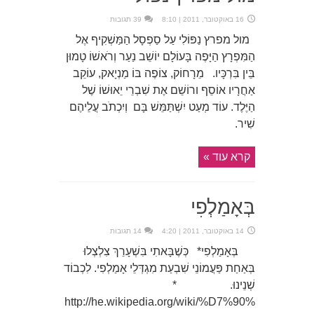
16 באוקטובר, 2011 | 8:10
39 תגובות
מול מפרץ נַפּוֹלִי עַל סַפְסָל הַמַּשְׁקִיף אֶל
הַמִּפְרָץ הַיָּפֶה בָּעוֹלָם יוֹשֵׁב נַעַר וְרֹאשׁוֹ טָמוּן
בֵּין בִּרְכָּיו. מֵרָחוֹק, צוֹפֶה בּוֹ מַנְיָאק, עוֹקֵב
אַחֲרָיו אוֹסֵף ורוֹשֵׁם אֶת שִׁבְרֵי יֵאוּשׁוֹ שֶׁל
הַיֶּלֶד. עוֹד מְעַט יִשְׁתַּמֵּשׁ בָּם וְיִכְתֹב עֲלֵיהֶם
שִׁיר.
קרא עוד »
בְּאָמַלְפִי
14 באוקטובר, 2011 | 4:20
14 תגובות
בְּאָמַלְפִי* כְּשֶׁבָּאתִי בִּשְׁעָרֵךְ צִלְצְלוּ
בְּאַחַת פַּעֲמוֹנֵי שִׁבְעַת מִגְדְּלֵי אָמַלְפִי. לִכְבוֹד
שְׁנֵינוּ. *
http://he.wikipedia.org/wiki/%D7%90%