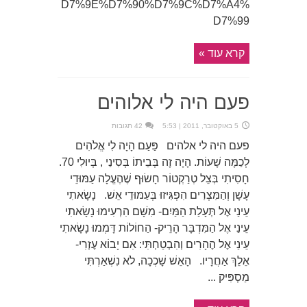
D7%9E%D7%90%D7%9C%D7%A4%
D7%99
קרא עוד »
פעם היה לי אלוהים
5 באוקטובר, 2011 | 5:53
42 תגובות
פעם היה לי אלהים פַּעַם הָיָה לִי אֱלֹהִים
לְכַמָּה שָׁעוֹת. הָיָה זֶה בְּבֵיתוֹ בְּסִינַי , בְּיוּלִי 70.
חָסִיתִי בְּצֵל טְרַקְטוֹר חָשׂוּף שֶׁהֶעֱלָה עַמּוּדֵי
עָשָׁן וְהַמִּצְרִים הִפְגִּיזוּ בְּעַמּוּדֵי אֵשׁ. נָשָׂאתִי
עֵינַי אֶל תְּעָלַת הַמַּיִם- מִשָּׁם הִרְעִימוּ נָשָׂאתִי
עֵינַי אֶל הַמִּדְבָּר הָרֵיק- הַחוֹלוֹת דָּמְמוּ נָשָׂאתִי
עֵינַי אֶל הֶהָרִים וְהִבְטַחְתִּי: אִם יָבוֹא עֶזְרִי-
אֵלֵךְ אַחֲרָיו. הָאֵשׁ שָׁכְכָה, לֹא נִשְׁאַרְתִּי
מַסְפִּיק ...