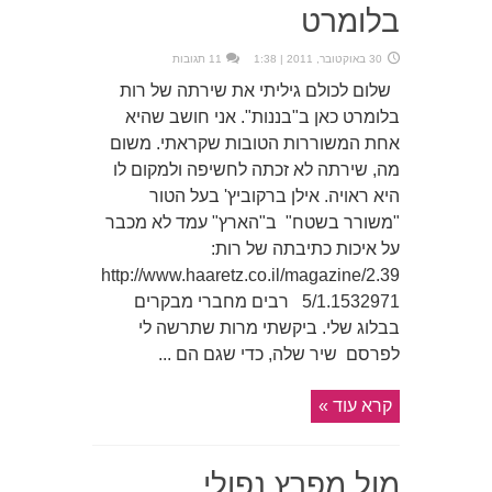
בלומרט
30 באוקטובר, 2011 | 1:38
11 תגובות
שלום לכולם גיליתי את שירתה של רות
בלומרט כאן ב"בננות". אני חושב שהיא
אחת המשוררות הטובות שקראתי. משום
מה, שירתה לא זכתה לחשיפה ולמקום לו
היא ראויה. אילן ברקוביץ' בעל הטור
"משורר בשטח" ב"הארץ" עמד לא מכבר
על איכות כתיבתה של רות:
http://www.haaretz.co.il/magazine/2.39
5/1.1532971 רבים מחברי מבקרים
בבלוג שלי. ביקשתי מרות שתרשה לי
לפרסם שיר שלה, כדי שגם הם ...
קרא עוד »
מול מפרץ נפולי