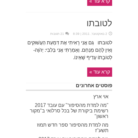
קרא עוד »
לטובתו
2 באוקטובר, 2011 | 8:39
21 תגובות
לטובתו גַּם אֲנִי רָאִיתִי אֶת דִּמְעַת הַעֲשׁוּקִים
וְאֵין לָהֶם מְנַחֵם. וְאָמַרְתִּי אֲנִי בְּלִבִּי: יְהֹוָה-
לְטוֹבָתוֹ עָדִיף שֶׁאֵינוֹ.
קרא עוד »
פוסטים אחרונים
אוי ארץ
"מה למדת מהסיפור" עם עובד 2017
רשימת ביקורת של בכל סרלואי ב"מקור
ראשון"
מה למדת מהסיפור ספר חדש תמוז
תשע"ז