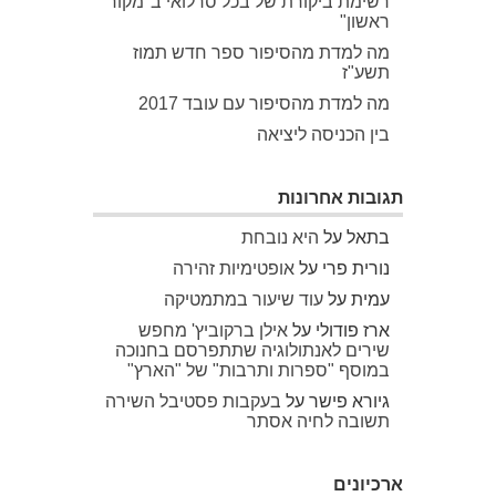
רשימת ביקורת של בכל סרלואי ב"מקור
ראשון"
מה למדת מהסיפור ספר חדש תמוז
תשע"ז
מה למדת מהסיפור עם עובד 2017
בין הכניסה ליציאה
תגובות אחרונות
בתאל
על
היא נובחת
נורית פרי
על
אופטימיות זהירה
עמית
על
עוד שיעור במתמטיקה
ארז פודולי
על
אילן ברקוביץ' מחפש
שירים לאנתולוגיה שתתפרסם בחנוכה
במוסף "ספרות ותרבות" של "הארץ"
גיורא פישר
על
בעקבות פסטיבל השירה
תשובה לחיה אסתר
ארכיונים