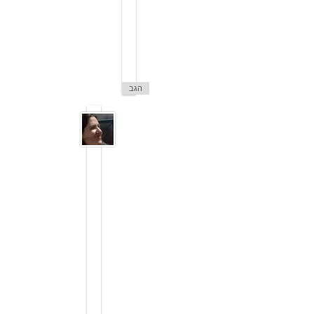
מ
י
ד
י
ך
🙂
הגב
ל
י
8
ב
י
נ
ו
א
ר
2
0
0
9
ב
1
9
:
4