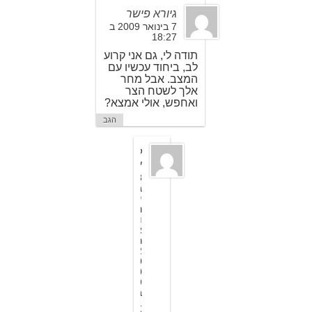
גיורא פישר
7 בינואר 2009 ב
18:27
תודה לי, גם אני קרוע
לב, ביחוד עכשיו עם
המצב. אבל מחר
אלך לשטח הצר
ואחפש, אולי אמצא?
הגב
ל
י
8
ב
י
נ
ו
א
ר
2
0
0
9
ב
1