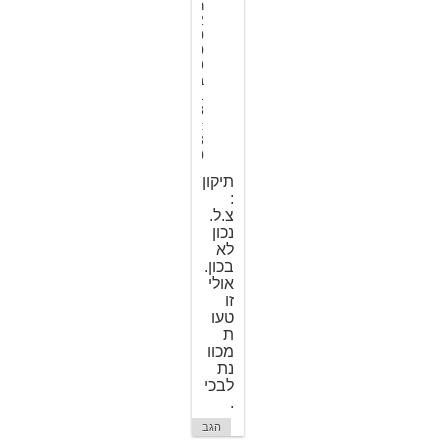
ר
2
0
0
9
ב
1
8
:
3
0
תיקון
:
צ.ל.
נכון
לא
בכון.
אולי
זו
טעו
ת
מכוו
נת
לבכי
.
הגב