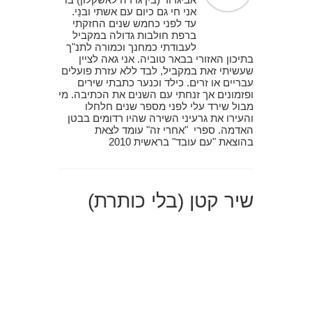
אני חי גם כיום עם אשתי ובנַי.
עד לפני כחמש שנים החזקתי
ברפת חולבות גדולה במקביל
לעבודתי כמחנך וכמורה לתנ"ך
בתיכון האזורי בבאר טוביה. אני גאה לציין
שעשיתי זאת במקביל, לבד ללא עזרת פועלים
עבריים או זרים. כילד וכנער כתבתי שירים
ופזמונים אך זנחתי עם השנים את הכתיבה. מי
מבול שירד עלי לפני מספר שנים חלחלו
והעירו את גרעיני השירה שהיו רדומים בבטן
האדמה. ספרי "אחרי זה" עומד לצאת
בהוצאת "עם עובד" בראשית 2010
שיר קטן (בלי כותרת)