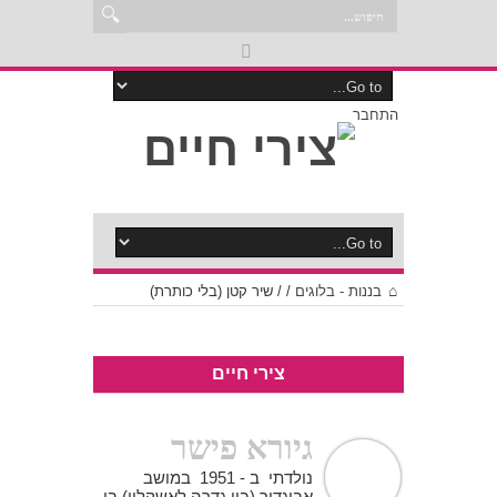
התחבר
בננות - בלוגים
/
/
שיר קטן (בלי כותרת)
צירי חיים
גיורא פישר
נולדתי ב - 1951 במושב
אביגדור (בין גדרה לאשקלון) בו