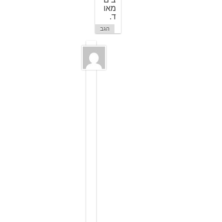
מאו
ד.
הגב
ג
י
ו
ר
א
פ
י
ש
ר
8
ב
י
נ
ו
א
ר
2
0
0
9
ב
1