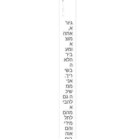
0
:
2
4
גיור
א,
אתה
מוצ
א
ומע
ביר
הלא
ה
בשי
ריך.
אני
ממ
שיכ
ה גם
להבי
א
מהם
לתל
מידי
והם
אוה
בים