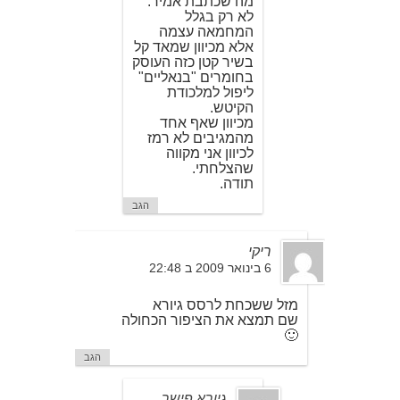
מה שכתבת אמיר.
לא רק בגלל
המחמאה עצמה
אלא מכיוון שמאד קל
בשיר קטן כזה העוסק
בחומרים "בנאליים"
ליפול למלכודת
הקיטש.
מכיוון שאף אחד
מהמגיבים לא רמז
לכיוון אני מקווה
שהצלחתי.
תודה.
הגב
ריקי
6 בינואר 2009 ב 22:48
מזל ששכחת לרסס גיורא
שם תמצא את הציפור הכחולה
🙂
הגב
גיורא פישר