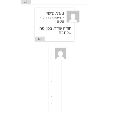
הגב
גיורא פישר
7 בינואר 2009 ב
18:28
תודה עודד. בכון מה
שכתבת.
הגב
ג
י
ו
ר
א
פ
י
ש
ר
7
ב
י
נ
ו
א