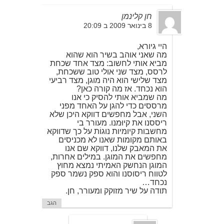
חן קלינמן
8 בינואר 2009 ב 20:09
היי גיורא,
מה שאני אוהב בשיר הוא שהוא
מביא אותי לחשוב: מצד אחד שכחת
לרסס, מצד שני אולי טוב ששכחת,
מצד שלישי הוא היה מוגן, מצד רביעי
הוא נכחד. אז מה קורה כאן?
מה שמביא אותי להסיק כי אנו
מרססים כדי להגן על האחד מפני
השני, אבל מחפשים דווקא היכן שלא
ריססנו את קיוּמנו. מעורר בי
מחשבות קיומיות נוגוֹת על כך שדווקא
באותם מקומות שאנו לא מכניסים
את המאבק שלנו, דווקא שם אנו
מחפשים את המוגן. במילים אחרות,
המוגן הנחשק האמיתי נמצא מחוץ
לטווח ריסוסנו והוא ספק נשמר ספק
נכחד…
תודה על שיר מזוקק ומעורר, חן.
הגב