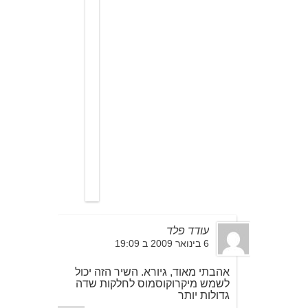
צ
ה
ל
ע
ש
ו
ת
ל
י
ב
ש
י
ע
ו
ר
.
עודד פלד
6 בינואר 2009 ב 19:09
אהבתי מאוד, גיורא. השיר הזה יכול
לשמש מיקרוקוסמוס לחלקות שדה
גדולות יותר