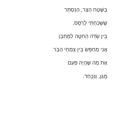
בַּשֶּׁטַח הַצַּר, הַנִּסְתָּר
שֶׁשָּׁכַחְתִּי לְרַסֵּס,
בֵּין שְׂדֵה הַחִטָּה לַמַּתְבֵּן
אֲנִי מְחַפֵּשׂ בֵּין צִמְחֵי הַבַּר
אֶת מַה שֶּׁהָיָה פַּעַם
מֻגַּן, וְנִכְחָד.