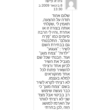
גיורא פישר
8 בינואר 2009 ב
13:30
שלום אהוד
תודה על ההצעה,
תאמין לי ,שקלתי
אותה בצורה זו או
אחרת ,והיו לי הרבה
סיומים כמו "פָּרָח
ונעלם". התלבטתי
גם בבחירת השם
לשיר : "געגוע"
"ילדות" "צמח מוגן"
ועוד. הבנתי שכל שם
מגביל את השיר
לכיוון אחד ורציתי
להשאיר פתוח לכל
אחד מהקוראים
למלא בעצמו.
לא רציתי לקרא לשיר
בשם "צמח מוגן" כי
כבר נעשה שימוש
רב בביטוי אבל מצד
שני לא רציתי לוותר
על הארמז למושג
הזה ,לכן בחרתי