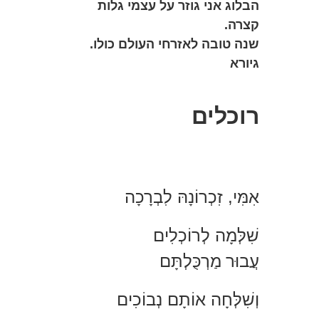
הבלוג אני גוזר על עצמי גלות
קצרה.
שנה טובה לאזרחי העולם כולו.
גיורא
רוכלים
אִמִּי, זִכְרוֹנָהּ לִבְרָכָה
שִׁלְּמָה לְרוֹכְלִים
עֲבוּר
מַרְכֻּלְתָּם
וְשִׁלְּחָה אוֹתָם נְבוֹכִים