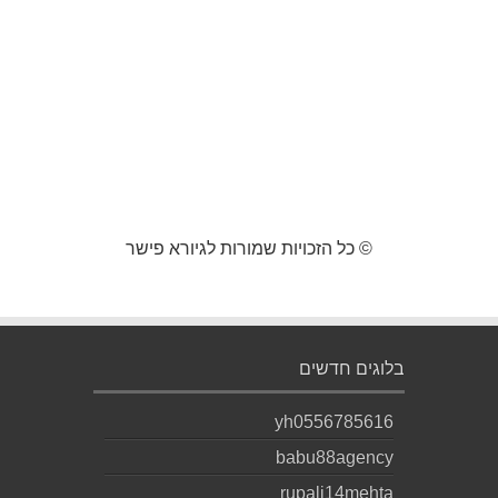
© כל הזכויות שמורות לגיורא פישר
בלוגים חדשים
yh0556785616
babu88agency
rupali14mehta