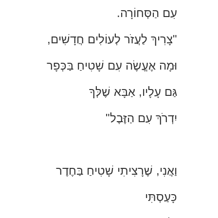
עִם הַסְּחוֹרָה.
"צָרִיךְ לַעֲזֹר לְעוֹלִים חֲדָשִׁים,
וּמָה אֶעֱשֶׂה עִם שָׁטִיחַ בַּכְּפָר
גַּם עָלָיו, אַבָּא שֶׁלְּךָ
יִדְרֹךְ עִם הַזֶּבֶל"
וַאֲנִי, שֶׁרָצִיתִי שָׁטִיחַ בַּחֶדֶר
כָּעַסְתִּי