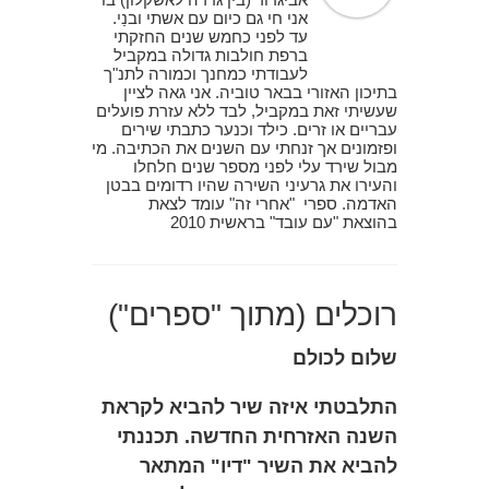
אני חי גם כיום עם אשתי ובנַי.
עד לפני כחמש שנים החזקתי
ברפת חולבות גדולה במקביל
לעבודתי כמחנך וכמורה לתנ"ך
בתיכון האזורי בבאר טוביה. אני גאה לציין
שעשיתי זאת במקביל, לבד ללא עזרת פועלים
עבריים או זרים. כילד וכנער כתבתי שירים
ופזמונים אך זנחתי עם השנים את הכתיבה. מי
מבול שירד עלי לפני מספר שנים חלחלו
והעירו את גרעיני השירה שהיו רדומים בבטן
האדמה. ספרי "אחרי זה" עומד לצאת
בהוצאת "עם עובד" בראשית 2010
רוכלים (מתוך "ספרים")
שלום לכולם
התלבטתי איזה שיר להביא לקראת
השנה האזרחית החדשה. תכננתי
להביא את השיר "דיו" המתאר