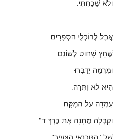
וְלֹא שָׁכַחְתִּי.
אֲבָל לְרוֹכְלֵי הַסְּפָרִים
שֶׁחֵץ שָׁחוּט לְשׁוֹנָם
וּמִרְמָה יְדַבְּרוּ
הִיא לֹא וִתְּרָה,
עָמְדָה עַל הַמִּקָּח
וְקִבְּלָה מַתָּנָה אֶת כֶּרֶךְ ד"
שֶׁל "הַטֶּכְנַאי הַצָּעִיר".