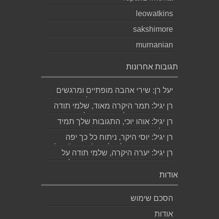
leowatkins
sakshimore
murnanian
תגובות אחרונות
יעל רן: שירי אהבה מופתיים ומרגשים
עד מאוד כפי שרק גד יודע לכתוב
רן יגיל: תמר היקרה מאוד, שלמי תודה
תודה...
ואמסור כמובן לגד. שבת שלום...
רן יגיל: אוהו יוכי, התגובות שלך תמיד
מאלפות בינה והן יצירה בפני עצמה....
רן יגיל: יוסי היקר, ניתוח כל כך יפה
ומדויק, ממש קולע, לשיר "השקה". של...
רן יגיל: יערה היקרה, שלמי תודה על
התגובה האישית והיפה. אמסור לגדי....
אודות
הסכם שימוש
אודות