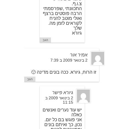
צ.ו.ף.
התכוונתי ,שפרסמתי
הרבה פוסטים ברצף
ואולי מוטב להניח
לקוראים לזמן מה.
שלך
גיורא
הגב
אמיר אור
2 בינואר 2009 ב 7:39
זו הרוח, גיורא. ככה בונים מדינה 🙂
הגב
גיורא פישר
2 בינואר 2009 ב
11:15
יש עוד נערים ואנשים
כאלה
אני פוגש בם כל יום.
נכון, כך ואיתם בונים