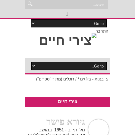
התחבר
בננות - בלוגים
/
/
רוכלים (מתוך "ספרים")
צירי חיים
גיורא פישר
נולדתי ב - 1951 במושב
אביגדור (בין גדרה לאשקלון) בו