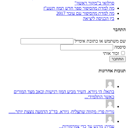
סרלואי ב"מקור ראשון"
מה למדת מהסיפור ספר חדש תמוז תשע"ז
מה למדת מהסיפור עם עובד 2017
בין הכניסה ליציאה
התחבר
שם משתמש או כתובת אימייל
סיסמה
זכור אותי
התחבר
תגובות אחרונות
בתאל: הי גיורא. השיר מביע המון רגישות וכאב מצד המורים
כאשר התלמידי...
נורית פרי: מקווה שתצליח, גיורא. בד"כ הדמעה נוצצת יותר......
עמית: מרגש עד כדי צמרמורות...