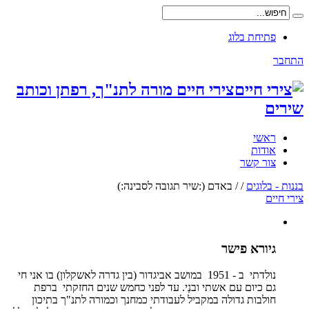
פתיחת בלוג
התחבר
צירי חיים מורה לתנ"ך, רפתן וכותב
שירים
ראשי
אודות
צור קשר
בננות - בלוגים
/
/
באדם (:שיר תגובה לסבינה:)
צירי חיים
גיורא פישר
נולדתי ב - 1951 במושב אביגדור (בין גדרה לאשקלון) בו אני חי
גם כיום עם אשתי ובנַי. עד לפני כחמש שנים החזקתי ברפת
חולבות גדולה במקביל לעבודתי כמחנך וכמורה לתנ"ך בתיכון