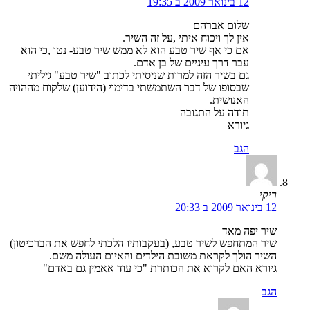
12 בינואר 2009 ב 19:35
שלום אברהם
אין לך ויכוח איתי ,על זה השיר.
אם כי אף שיר טבע הוא לא ממש שיר טבע- נטו ,כי הוא
עבר דרך עיניים של בן אדם.
גם בשיר הזה למרות שניסיתי לכתוב "שיר טבע" גיליתי
שבסופו של דבר השתמשתי בדימוי (הידוען) שלקוח מההויה
האנושית.
תודה על התגובה
גיורא
הגב
ריקי
12 בינואר 2009 ב 20:33
שיר יפה מאד
שיר המתחפש לשיר טבע, (בעקבותיו הלכתי לחפש את הברכיטון)
השיר הולך לקראת משובת הילדים והאיום העולה משם.
גיורא האם לקרוא את הכותרת "כי עוד אאמין גם באדם"
הגב