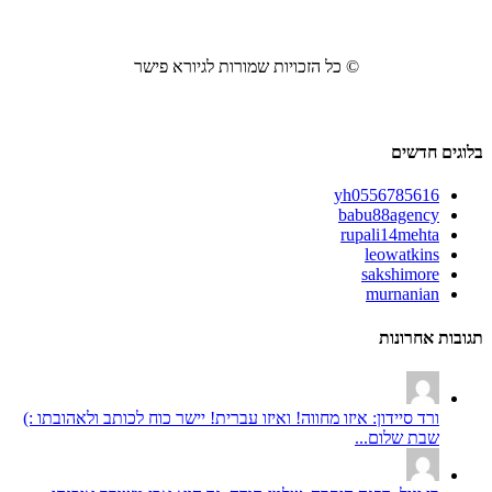
© כל הזכויות שמורות לגיורא פישר
בלוגים חדשים
yh0556785616
babu88agency
rupali14mehta
leowatkins
sakshimore
murnanian
תגובות אחרונות
ורד סיידון: איזו מחווה! ואיזו עברית! יישר כוח לכותב ולאהובתו :)
שבת שלום...