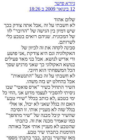
גיורא פישר
12 בינואר 2009 ב 18:26
שלום אהוד
לא חשבתי על זה ,אבל אתה צודק בכך
שיש דמיון בין הגישה של "הדובר" לזו
של המכונית. שניהם רואים בטבע כלי
לשרותם.
סבינה לקחה את זה לכיוון של
האקולוגיה וגם היא צודקת ,אני פושע
ודי אדיש לנושא. אבל בני מאד פעילים
בנושא האקולוגי כך שאני מרגיש שסך
הכל המשפחתי הוא חיובי.
לא חשבתי על זה כעל "התנשאות"
אבל בהחלט יש בזה משהו.
השיר התחיל כשיר "ארס פואטי" שבו
ניסיתי להסביר לעצמי מדוע אני ,החי כל
ימי בטבע ,לא כותב בכלל "שירי טבע"
האם זה בגלל שאני לא יכול, או אולי
בגלל שזה לא מעניין אותי. זו הסיבה
שהשיר קיבל מבנה של "שיר מתהפך"
כמו שאמיר מכנה את זה. כתבתי
שהטבע לא מעניין אותי אבל באותה
הזדמנות כתבתי שיר טבע.
מאז שהשיר נכתב ,כבר כתבתי מספר