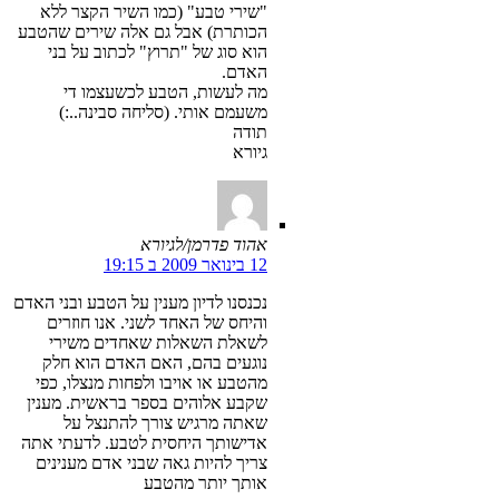
"שירי טבע" (כמו השיר הקצר ללא
הכותרת) אבל גם אלה שירים שהטבע
הוא סוג של "תרוץ" לכתוב על בני
האדם.
מה לעשות, הטבע לכשעצמו די
משעמם אותי. (סליחה סבינה..:)
תודה
גיורא
אהוד פדרמן/לגיורא
12 בינואר 2009 ב 19:15
נכנסנו לדיון מענין על הטבע ובני האדם
והיחס של האחד לשני. אנו חוזרים
לשאלת השאלות שאחדים משירי
נוגעים בהם, האם האדם הוא חלק
מהטבע או אויבו ולפחות מנצלו, כפי
שקבע אלוהים בספר בראשית. מענין
שאתה מרגיש צורך להתנצל על
אדישותך היחסית לטבע. לדעתי אתה
צריך להיות גאה שבני אדם מענינים
אותך יותר מהטבע