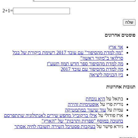
2+1=
פוסטים אחרונים
אוי ארץ
"מה למדת מהסיפור" עם עובד 2017 רשימת ביקורת של בכל
סרלואי ב"מקור ראשון"
מה למדת מהסיפור ספר חדש תמוז תשע"ז
מה למדת מהסיפור עם עובד 2017
בין הכניסה ליציאה
תגובות אחרונות
בתאל
על
היא נובחת
נורית פרי
על
אופטימיות זהירה
עמית
על
עוד שיעור במתמטיקה
ארז פודולי
על
אילן ברקוביץ' מחפש שירים לאנתולוגיה שתתפרסם
בחנוכה במוסף "ספרות ותרבות" של "הארץ"
גיורא פישר
על
בעקבות פסטיבל השירה תשובה לחיה אסתר