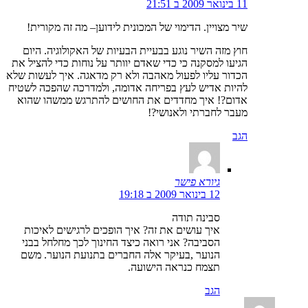
11 בינואר 2009 ב 21:51
שיר מצויין. הדימוי של המכונית לידוען– מה זה מקורית!
חוץ מזה השיר נוגע בבעיית הבעיות של האקולוגיה. היום
הגיעו למסקנה כי כדי שאדם יוותר על נוחות כדי להציל את
הכדור עליו לפעול מאהבה ולא רק מדאגה. איך לעשות שלא
להיות אדיש לעץ בפריחה אדומה, ולמדרכה שהפכה לשטיח
אדום?! איך מחדדים את החושים להתרגש ממשהו שהוא
מעבר לחברתי ולאנושי?!
הגב
גיורא פישר
12 בינואר 2009 ב 19:18
סבינה תודה
איך עושים את זה? איך הופכים לרגישים לאיכות
הסביבה? אני רואה כיצד החינוך לכך מחלחל בבני
הנוער ,בעיקר אלה החברים בתנועת הנוער. משם
תצמח כנראה הישועה.
הגב