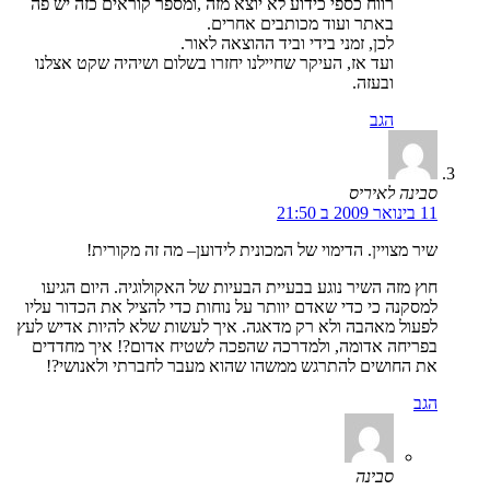
רווח כספי כידוע לא יוצא מזה ,ומספר קוראים כזה יש פה
באתר ועוד מכותבים אחרים.
לכן, זמני בידי וביד ההוצאה לאור.
ועד אז, העיקר שחיילנו יחזרו בשלום ושיהיה שקט אצלנו
ובעזה.
הגב
סבינה לאיריס
11 בינואר 2009 ב 21:50
שיר מצויין. הדימוי של המכונית לידוען– מה זה מקורית!
חוץ מזה השיר נוגע בבעיית הבעיות של האקולוגיה. היום הגיעו
למסקנה כי כדי שאדם יוותר על נוחות כדי להציל את הכדור עליו
לפעול מאהבה ולא רק מדאגה. איך לעשות שלא להיות אדיש לעץ
בפריחה אדומה, ולמדרכה שהפכה לשטיח אדום?! איך מחדדים
את החושים להתרגש ממשהו שהוא מעבר לחברתי ולאנושי?!
הגב
סבינה