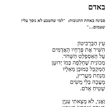
באדם
סבינה באחת התגובות:
"למי שהטבע לא נוסך עליו
שעמום…"
עֵץ הַבְּרָכִיטוֹן
הִשִּׁיר אֶת פְּרָחָיו הָאֲדֻמִּים
עַל הָאַסְפַלְט הַשָּׁחֹר.
מְכוֹנִית שֶׁחָלְפָה כְּמוֹ יְדוּעָן
הַמְקַבֵּל כְּמוּבָן מֵאֵלָיו
מִנְחַת מַעֲרִיץ,
מָעֲכָה בְּלִי מֵשִׂים
שָׁטִיחַ אָדֹם.
וַאֲנִי, לֹא מָצָאתִי עִנְיָן