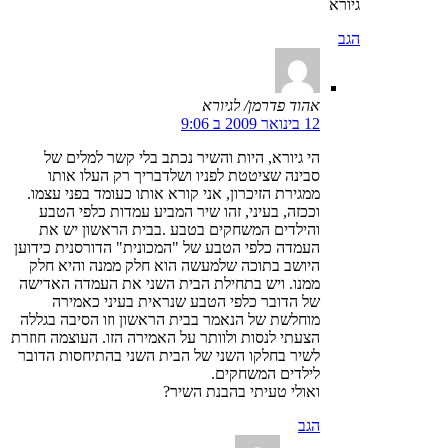
גיורא
הגב
אהוד פדרמן/ לגיורא
12 בינואר 2009 ב 9:06
הי גיורא, היות והשיר נכתב בלי קשר למלים של
סבינה שציטטת לפניו ושלדבריך רק העלו אותו
ממגירת הזיכרון, אני קורא אותו כעומד בפני עצמו.
וככזה, בעיני, זהו שיר המביע עמדות כלפי הטבע
והילדים המשחקים בטבע .בבית הראשון יש את
העמדה כלפי הטבע של "המכונית" הדורסנית כידוען
היושב בתוכה שלמעשה הוא חלק ממנה והיא חלק
ממנו. ויש בתחילת הבית השני את העמדה האדישה
של הדובר כלפי הטבע שנראית בעיני כאמירה
מוחלשת של הנאמר בבית הראשון וזו הסיבה בגללה
הצעתי לנסות ולוותר על האמירה הזו. העוצמה חוזרת
לשיר בחלקו השני של הבית השני בהתיחסות הדובר
לילדים המשחקים.
ואולי טעיתי בהבנת השיר?
הגב