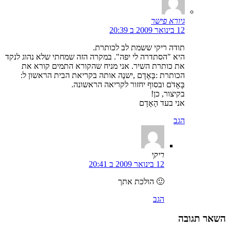
גיורא פישר
12 בינואר 2009 ב 20:39
תודה ריקי ששמת לב לכותרת.
היא "הסתדרה לי יפה". במקרה הזה שמחתי שלא נהוג לנקד
את כותרת השיר. אני מניח שהקורא התמים קורא את
הכותרת :בָּאָדָם ,ישנֶה אותה בקריאת הבית הראשון ל:
בָּאָדֹם ובסוף יחזור לקריאה הראשונה.
בקיצור, כן!
אני בעד הָאָדָם
הגב
ריקי
12 בינואר 2009 ב 20:41
🙂 הולכת אתך
הגב
השאר תגובה