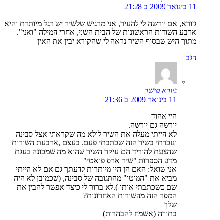
11 בינואר 2009 ב 21:28
גיורא, אם יורשה לי להעיר, אני מרגיש שלשיר יש רגל מיותרת והיא
ארבע השורות הראשונות של הבית השני, אחרי המילה "ואני".
מתוך היש שבסוף השיר נראה לי שהקורא יבין את האין
הגב
גיורא פישר
11 בינואר 2009 ב 21:36
היי אהוד
יורשה גם יורשה.
לא הייתי מעלה את השיר לולא מה שקראתי אצל סבינה
ונזכרתי בשיר הזה שכתבתי פעם. בעצם ,ארבעת השורות
שהצעת להוריד הם עיקר השיר שהוא מה שמכונה בעגת
מדע הספרות "שיר ארס פואטי"
אני שואל: האם הן היו מיותרות לדעתך גם אם לא הייתי
מביא את "המוטו" מהתגובה של סבינה, (שכמובן לא היה
שם כשכתבתי אותו ).לא ברור לי כיצד אפשר להבין את
המסר הזה מהשורות האחרונות?
שלך
בתודה (אשמח להבהרות)