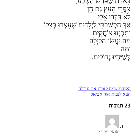
בָּאָדֹם שֶׁפָּרַשׂ הַטֶּבַע,
צִפֳּרֵי הָעֵץ גַּם הֵן
לֹא דִּבְּרוּ אֵלַי.
אַךְ הִקְשַׁבְתִּי לַיְלָדִים שֶׁעָצְרוּ בְּצִלּוֹ
וְתִכְנְנוּ צוֹחֲקִים
מַה יַּעֲשׂוּ הַלַּיְלָה
וּמַה
כְּשֶׁיִּהְיוּ גְּדוֹלִים.
הקודם
שמח לארח את עדולה
הבא
לנביא אור אביאל
23 תגובות
אהוד פדרמן