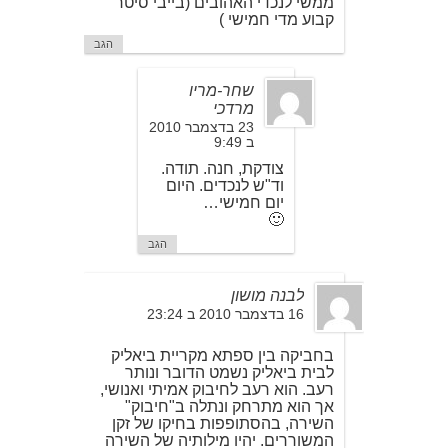
ממשי לנכדי האהובים (בייבי סיטר
קבוע מדי חמישי )
הגב
שחר-מריו
מרדכי
23 בדצמבר 2010
ב 9:49
צודקת, חנה. תודה.
וד"ש לנכדים. היום
יום חמישי…
🙂
הגב
לבנה מושון
16 בדצמבר 2010 ב 23:24
בחביקה בין ספתא מקריית ביאליק
לבית ביאליק נשמט הדובר ונותר
רעב. הוא רעב לחיבוק אמיתי ואנושי,
אך הוא מתרחק ונתלה ב"חיבוק"
השירה, בהסתופפות בחיקו של זקן
המשוררים. יהיו מילותיה של השירה