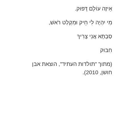
אֵיזֶה עוֹלָם דָּפוּק.
מִי יִהְיֶה לִי חֵיק וּמִקְלַט רֹאשׁ,
סַבְתָּא אֲנִי צָרִיךְ
חִבּוּק
(מתוך "תולדות העתיד", הוצאת אבן
חושן, 2010).