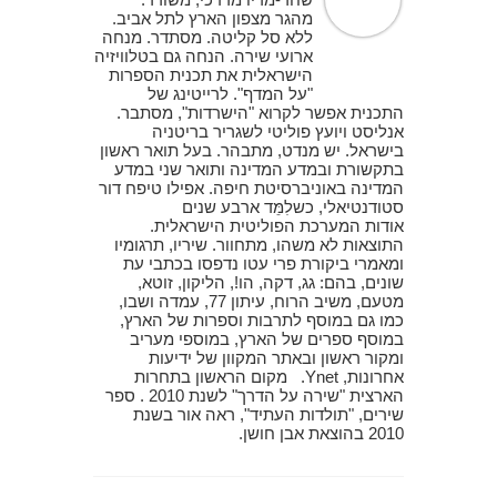
מהגר מצפון הארץ לתל אביב.
ללא סל קליטה. מסתדר. מנחה
ארועי שירה. הנחה גם בטלוויזיה
הישראלית את תכנית הספרות
"על המדף". לרייטינג של
התכנית אפשר לקרוא "הישרדות", מסתבר.
אנליסט ויועץ פוליטי לשגריר בריטניה
בישראל. יש מנדט, מתבהר. בעל תואר ראשון
בתקשורת ובמדע המדינה ותואר שני במדע
המדינה באוניברסיטת חיפה. אפילו טיפח דור
סטודנטיאלי, כשלִמֵּד ארבע שנים
אודות המערכת הפוליטית הישראלית.
התוצאות לא משהו, מתחוור. שיריו, תרגומיו
ומאמרי ביקורת פרי עטו נדפסו בכתבי עת
שונים, בהם: גג, דקה, הו!, הליקון, זוטא,
מטעם, משיב הרוח, עיתון 77, עמדה ושבו,
כמו גם במוסף לתרבות וספרות של הארץ,
במוסף ספרים של הארץ, במוספי מעריב
ומקור ראשון ובאתר המקוון של ידיעות
אחרונות, Ynet. מקום הראשון בתחרות
הארצית "שירה על הדרך" לשנת 2010 . ספר
שירים, "תולדות העתיד", ראה אור בשנת
2010 בהוצאת אבן חושן.