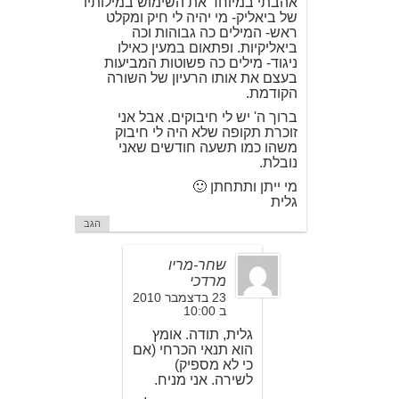
אהבתי במיוחד את השימוש במילותיו
של ביאליק- מי יהיה לי חיק ומקלט
ראש- המילים כה גבוהות וכה
ביאליקיות. ופתאום במעין כאילו
ניגוד- מילים כה פשוטות המביעות
בעצם את אותו הרעיון של השורה
הקודמת.
ברוך ה' יש לי חיבוקים. אבל אני
זוכרת תקופה שלא היה לי חיבוק
משהו כמו תשעה חודשים שאני
נובלת.
מי ייתן ותתחתן 🙂
גלית
הגב
שחר-מריו
מרדכי
23 בדצמבר 2010
ב 10:00
גלית, תודה. אומץ
הוא תנאי הכרחי (אם
כי לא מספיק)
לשירה. אני מניח.