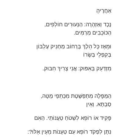
אַחֲרֶיהָ
נֶכֶד וְאַזְהָרָה: הַנְּעוּרִים חוֹלְפִים,
הַכּוֹכָבִים מְרַמִּים.
וּמֵאָז כָּל הֵלֶךְ בָּרְחוֹב מַחְנִיק עֶלְבּוֹן
בְּקִפְלֵי בְּשָׂרוֹ
מִזְדַּעֵק בְּאִפּוּק: אֲנִי צָרִיךְ חִבּוּק.
הַמַּפָּלָה מִתְפַּשֶּׁטֶת מִכְּתֵפַי מַטָּה,
סַבְתָּא. וְאֵין
פָּקִיד אוֹ רוֹפֵא לִשְׁטֹחַ טַעֲנוֹתַי. הַאִם
נִתָּן לִפְקֹד רוֹפֵא עִם טְעָנוֹת מֵעֵין אֵלּוּ?: