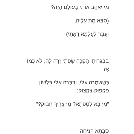
מִי יֹאהַב אוֹתִי בָּעוֹלָם הַזֶּה?
(סַבָּא מֵת עָלֶיהָ,
וְעָבַר לְעָלְמָא דְּאָתֵי)
בְּבַגְרוּתִי הָפְכָה שְׂפָתִי זָרָה לָהּ; לֹא כְּמוֹ
אָז
כְּשֶׁשָּׁמְרָה עָלַי, וְדִבְּרָה אֵלַי בִּלְשׁוֹן
פִּקְפּוּק-צִקְצוּק:
"מִי בָּא לְסַפְתָּא? מִי צָרִיךְ חִבּוּק?"
סַבְתָּא הִנִּיחָה