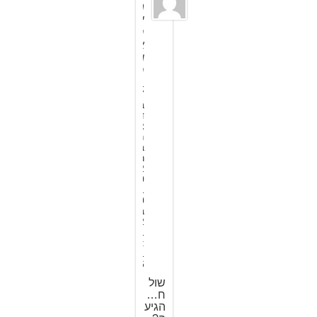
מ
י
ר
א
ו
ר
1
7
ב
ד
צ
מ
ב
ר
2
0
1
0
ב
2
1
:
1
6
שול
ח…
הגיע