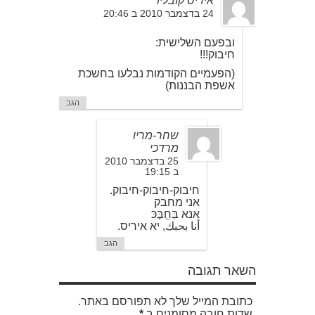
איריס קובליו
24 בדצמבר 2010 ב 20:46
ובפעם השלישית:
חיבוק!!!
(הפעמיים הקודמות נבלעו בחשכת
אשפת הבננות)
הגב
שחר-מריו
מרדכי
25 בדצמבר 2010
ב 19:15
חיבוק-חיבוק-חיבוק.
אני מחבק
אנא בַּחֻבֶּכּ
أنا بحبك, יא איריס.
הגב
השאר תגובה
כתובת המייל שלך לא תפורסם באתר.
שדות חובה מסומנים ב
*