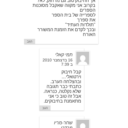
אך החיבוק טוב גם מרחוק, לא?
בקרוב אני מקווה שאקבל מסוכנות
הספרים
לספרייה של בית הספר
את ספרך
"תולדות העתיד"
ובכך לקדם את הזמנת המשורר
האורח
הגב
תמי קאלי
16 בדצמבר 2010
ב 7:39
קבל חיבוק
וירטואלי…
ובהצלחה הערב.
כתבתי כבר תגובה
שלא נקלטה, כנראה.
אבל זה טוב כי אני
מתאמנת בחיבוקים.
הגב
שחר-מריו
מרדכי