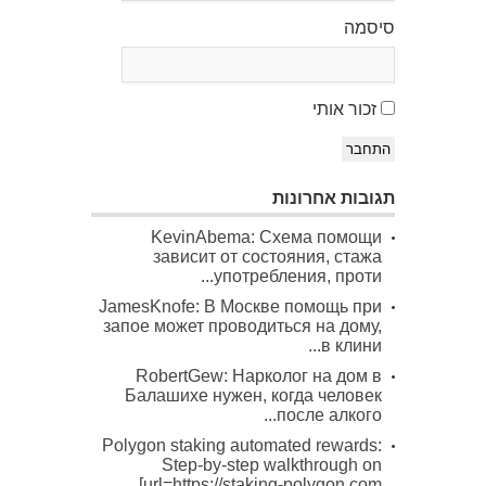
סיסמה
זכור אותי
התחבר
תגובות אחרונות
KevinAbema: Схема помощи
зависит от состояния, стажа
употребления, проти...
JamesKnofe: В Москве помощь при
запое может проводиться на дому,
в клини...
RobertGew: Нарколог на дом в
Балашихе нужен, когда человек
после алкого...
Polygon staking automated rewards:
Step-by-step walkthrough on
[url=https://staking-polygon.com...