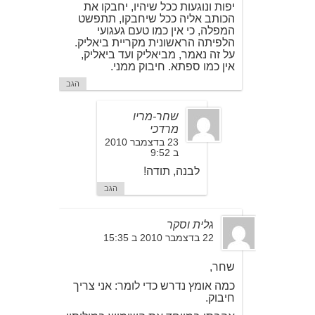
יפות ונוגעות ככל שיהיו, יחבקו את
הכותב אליה ככל שיחבקו, תתפשט
המפלה, כי אין כמו טעם געגועי
הלפיתה הראשונית מקריית ביאליק.
על זה נאמר, מביאליק ועד ביאליק,
אין כמו ספתא. חיבוק ממני.
הגב
שחר-מריו
מרדכי
23 בדצמבר 2010
ב 9:52
לבנה, תודה!
הגב
גלית וסקר
22 בדצמבר 2010 ב 15:35
שחר,
כמה אומץ נדרש כדי לומר: אני צריך
חיבוק.