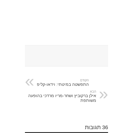
הקודם
התפשטה במיטתי: וידאו-קליפ
הבא
אילן ברקוביץ ושחר-מריו מרדכי בהופעה
משותפת
36 תגובות