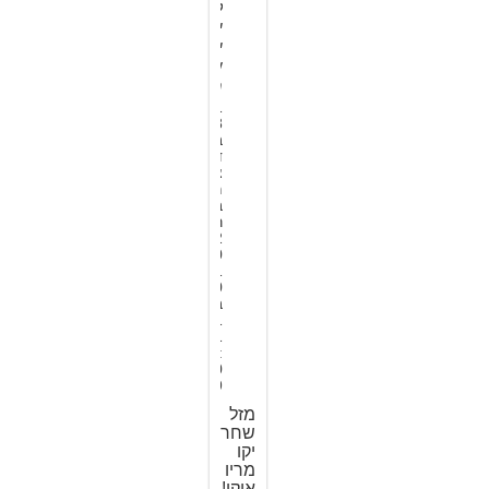
ל
י
י
ש
ר
1
8
ב
ד
צ
מ
ב
ר
2
0
1
0
ב
1
1
:
0
9
מזל
שחר
יקו
מריו
איקו!