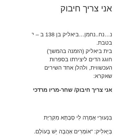
אני צריך חיבוק
נ…נח..נחמן…ביאליק בן 138 ב – י'
בטבת.
בית ביאליק (הזמנה בהמשך)
חוגג הדים ליצירתו בספרות
העכשווית, ולהלן אחד השירים
שאקרא:
אני צריך חיבוק/ שחר-מריו מרדכי
בִּנְעוּרַי אָמְרָה לִי סַבְתָּא מִקִּרְיַת
בְּיָאלִיק: "אוֹמְרִים אַהֲבָה יֵשׁ בָּעוֹלָם.