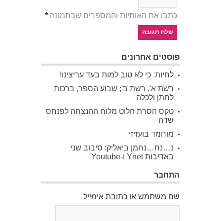
כתבו את האותיות והמספרים שבתמונה
*
פוסטים אחרונים
לחיות. כי לא טוב למות בעד עריצינו!
רשת א', רשת ב'; שבוע הספר, ברכות
לחתן ולכלה
טקס הסרת הלוט מלוח ההנצחה לפנחס
שדה
מוחמד בועזיזי
נ…נח…נחמן ביאליק: סיבוב שני
באדיבות Ynet ו-Youtube
התחבר
שם משתמש או כתובת אימייל