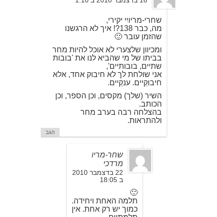
16 בדצמבר 2010 ב 1:10
שחרי-מריויִי יקירי,
מה, כבר 138?! איך לא הרגשנו
שהזמן עובר 🙂
ומכיוון שלצערי לא אוכל להיות מחר
בביתו של מי שהביא לנו את 'בובות
שתיים, בובותיים',
אני שולחת לך לא חיבוק אחד, אלא
חיבוקַיים. ענקַיים.
השיר (שלך) מקסים, וכן הספר, וכן
הכותב.
בהצלחה רבה בערב מחר
ולהתראות.
הגב
שחר-מריו
מרדכי
22 בדצמבר 2010
ב 18:05
🙂
תלמה האחת ויחידה.
כמוך יש רק אחת. אין