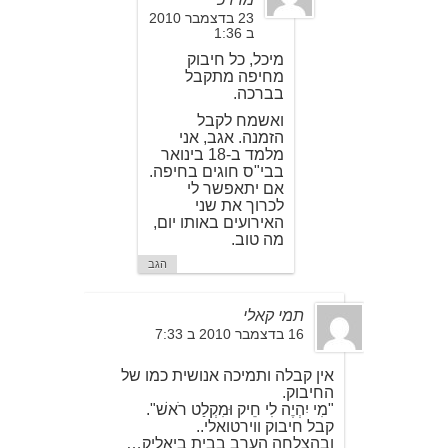
23 בדצמבר 2010
ב 1:36
מיכל, כל חיבוק
מחיפה מתקבל
בברכה.
ואשמח לקבל
הזמנה. אגב, אני
מלמד ב-18 בינואר
בבי"ס חוגים בחיפה.
אם יתאפשר לי
לכרוך את שני
האירועים באותו יום,
מה טוב.
הגב
תמי קאלי
16 בדצמבר 2010 ב 7:33
אין קבלה ותמיכה אנושית כמו של
החיבוק.
"מִי יִהְיֶה לִי חֵיק וּמִקְלַט רֹאשׁ".
קבל חיבוק ווירטואלי..
ובהצלחה הערב בבית ביאליק…