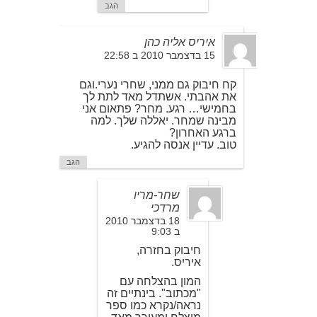
הגב
איריס אליה כהן
15 בדצמבר 2010 ב 22:58
קח חיבוק גם ממני, שחרי נערי.וגם
את אהבתי. אשתדל מאד לתת לך
בחמישי… רגע. מחר? פתאום אני
מבינה שמחר. יאללה שלך. למה
ברגע האחרון?
טוב. עדיין אנסה להגיע.
הגב
שחר-מריו
מרדכי
18 בדצמבר 2010
ב 9:03
חיבוק בחזרה,
איריס.
המון בהצלחה עם
"מכתוב". בינתיים זה
נראה/נקרא כמו ספר