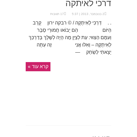
דרכי לאיתקה
2 בנובמבר, 2013 | 5:37
17 תגובות
. . דַּרְכִּי לְאִיתָקָה / © רבקה ירון קָרֵב
הַיּוֹם הֵם יָבוֹאוּ חֲמוּרֵי סֵבֶר
וְעִמָּם הַצִּוּוּי: עֵת לְצַיֵּן מַה הָיָה לְשֶׁלָּךְ בְּדַרְכֵּךְ
לְאִיתָקָה – וְאִלּוּ אֲנִי זֶה עַתָּה
יָצָאתִי לְשַׂחֵק —
קרא עוד »