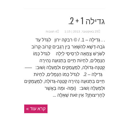
גדילה 1 + 2.
25 באוקטובר, 2013 | 1:15
4 תגובות
. . גְּדִילָה – 1. / © רבקה ירון לִגְדֹּל עַד
גֹּבַהּ-דֶּשֶׁא לְהִשָּׁאֵר בֵּין רְגָבִים קָרוֹב-קָרוֹב
לַשֹּׁרֶשׁ צְמֵאָה לִרְסִיסֵי לַיְלָה לִגְדֹּל כְּמוֹ
הַנְּמָלִים, לִחְיוֹת חַיִּים בִּתְנוּעָה נְהִירָה
קְטַנָּה-גְּדוֹלָה, לַמַּעֲמַקִּים וּלְמַעְלָה וְשׁוּב: —–
גְּדִילָה – 2. לִגְדֹּל כְּמוֹ הַנְּמָלִים, לִחְיוֹת
חַיִּים בִּתְנוּעָה נְהִירָה קְטַנָּה-גְּדוֹלָה, לַמַּעֲמַקִּים
וּלְמַעְלָה וְשׁוּב: (וּמַה- וּמַה בַּאֲשֶׁר
לְחָרִיצוּתָן? אֵין זֹאת שְׁאֵלָה ...
קרא עוד »