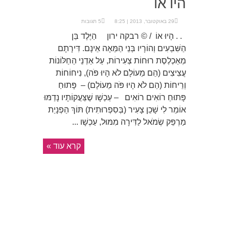
היו או
29 באוקטובר, 2013 | 8:25
5 תגובות
. . הָיוּ אוֹ / © רבקה ירון הַיֶּלֶד בֵּן
הַשִּׁבְעִים וְהוֹרָיו בְּנֵי הַמֵּאָה אֵינָם. דִּירָתָם
מְאַכְלֶסֶת רוּחוֹת צְעִירוֹת, עַל אַדְנֵי הַחַלּוֹנוֹת
עֲצִיצִים (הֵם מֵעוֹלָם לֹא הָיוּ פֹּה), נִיחוֹחוֹת
וְרֵיחוֹת (הֵם לֹא הָיוּ פֹּה מֵעוֹלָם) – פָּתוּחַ
פָּתוּחַ רוֹאִים רוֹאִים – עַכְשָׁו שֶׁצַּעֲקוֹתָיו נָדַמּוּ
אוֹמֵר לִי שָׁכֵן צָעִיר (בְּסִפְרוּתִית) תּוֹךְ הַפְנָיַת
מַרְפֵּק שְׂמֹאל לַדִּירָה מִמּוּל, עַכְשָׁו ...
קרא עוד »