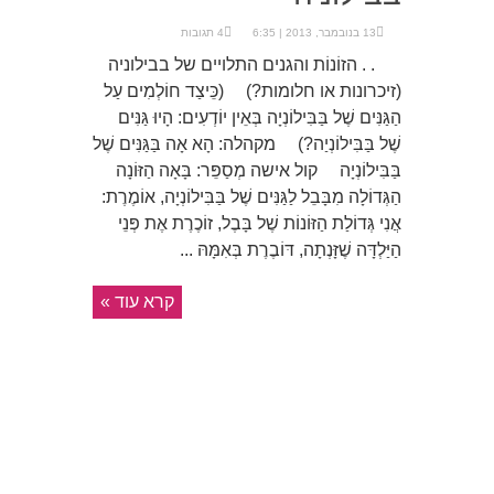
13 בנובמבר, 2013 | 6:35
4 תגובות
. . הזוֹנוֹת והגנים התלויים של בבילוניה
(זיכרונות או חלומות?) (כֵּיצַד חוֹלְמִים עַל
הַגַּנִּים שֶׁל בַּבִּילוֹנְיָה בְּאֵין יוֹדְעִים: הָיוּ גַּנִּים
שֶׁל בַּבִּילוֹנְיַה?) מקהלה: הָא אָה בַּגַּנִּים שֶׁל
בַּבִּילוֹנְיָה קול אישה מְסַפֵּר: בָּאָה הַזּוֹנָה
הַגְּדוֹלָה מִבָּבֵל לַגַּנִּים שֶׁל בַּבִּילוֹנְיָה, אוֹמֶרֶת:
אֲנִי גְּדוֹלַת הַזּוֹנוֹת שֶׁל בָּבֶל, זוֹכֶרֶת אֶת פְּנֵי
הַיַּלְדָּה שֶׁזָּנְתָה, דּוֹבֶרֶת בְּאִמָּהּ ...
קרא עוד »