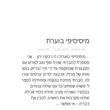
מיסיסיפי בוערת
22 באוקטובר, 2013 | 11:43
4 תגובות
. . מיסיסיפי בוערת / © רבקה ירון אֲנִי
מְסַפֶּרֶת לַחֲבֶרְתִּי שֶׁהָיָה סוֹף טוֹב לָאֵרוּעַ עִם
הַקַּבְּצָנִית שֶׁהֻתְקְפָה עַל יְדֵי תַּיָּר (בְּדִיִּוּק בִּזְמַן
מוֹתוֹ שֶׁל מָרָן*): אַרְבָּעָה יְלָדִים 'עַרְסִים' עָזְרוּ
לָהּ. חֲבֶרְתִּי מְחַיֶּכֶת בַּהֲקָלָה וּמַתְחִילָה לְסַפֵּר
לִי מַשֶּׁהוּ שֶׁמִּתְעַרְבֵּל עִם קוֹלוֹת גְּבוֹהִים
בִּבְּלֶנְדֶּר הָאֲוִירָה וּמֵנִיב מְחִית בִּלְתִּי אֲכִילָה.
שְׁתֵּינוּ מְקַרְבוֹת אֶת רָאשֵׁינוּ, לְהָבִין אֶת
דְּבָרֶיהָ – אִי אֶפְשָׁר. ...