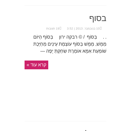
בסוף
10 בנובמבר, 2013 | 3:52
19 תגובות
. . בַּסּוֹף / © רבקה ירון בְּסוֹף הַיּוֹם
מַמָּשׁ, מַמָּשׁ בַּסּוֹף עוֹצֶמֶת עֵינַיִם מְחַיֶּכֶת
שׁוֹמַעַת אִמָּא אוֹמֶרֶת שִׂחַקְתְּ יָפֶה —
קרא עוד »