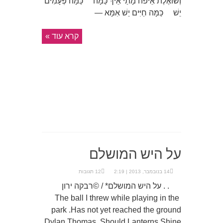
וְשׁוֹאֶלֶת אֵיפֹה מָתַי אֵיךְ כַּמָּה כַּמָּה פְּעָמִים
יֵשׁ כַּמָּה חַיִּים יֵשׁ אִמָּא —
קרא עוד »
על היש המושלם
14 בנובמבר, 2013 | 2:19
12 תגובות
. . על היש המושלם* / ©רבקה ירון
The ball I threw while playing in the
park .Has not yet reached the ground
Dylan Thomas, Should Lanterns Shine