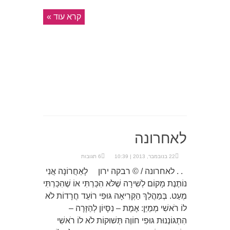
קרא עוד »
לאחרונה
22 בנובמבר, 2013 | 10:39
6 תגובות
. . לאחרונה / © רבקה ירון לָאַחֲרוֹנָה אֲנִי
נוֹתֶנֶת מָקוֹם לְשִׁירָה שֶׁלֹּא הִכַּרְתִּי אוֹ שֶׁהִכַּרְתִּי
מְעַט. בְּמַהֲלַךְ הַקְּרִיאָה גּוּפִי רוֹעֵד חֲרָדוֹת לֹא
לוֹ רֹאשִׁי מְמַיֵּן: אֶמֶת – נִסָּיוֹן לְהַזָּרָה –
הִתְגּוֹנְנוּת גּוּפִי חוֹוֶה תְּשׁוּקוֹת לֹא לוֹ רֹאשִׁי