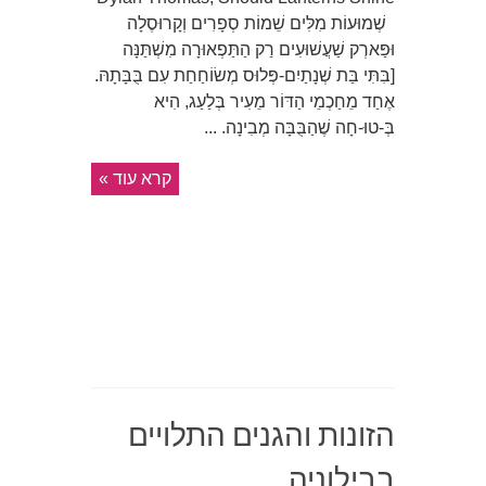
שְׁמוּעוֹת מִלִּים שֵׁמוֹת סְפָרִים וְקָרוּסֶלָה
וּפַּארְק שַׁעֲשׁוּעִים רַק הַתַּפְאוּרָה מִשְׁתַּנָּה
[בִּתִּי בַּת שְׁנָתַיִם-פְּלוּס מְשׂוֹחַחַת עִם בֻּבָּתָהּ.
אֶחַד מֵחַכְמֵי הַדּוֹר מֵעִיר בְּלַעַג, הִיא
בְּ-טוּ-חָה שֶׁהַבֻּבָּה מְבִינָה. ...
קרא עוד »
הזונות והגנים התלויים
בבילוניה