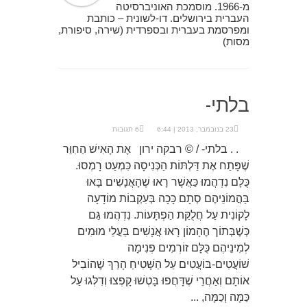
מ-1966. מוסמכת האוניברסיטה
העברית בירושלים. דו-לשונית – כותבת
ומפרסמת בעברית ובספרדית (שירה, סיפורת,
מסות)
בלתי-
23 בנובמבר, 2013 | 6:44
6 תגובות
. . בלתי- / © רבקה ירון אֶת הָאִישׁ הַחִוֵּר
שֶׁפָּתַח אֶת דַּלְתּוֹת הַכְּנִיסָה כִּמְעַט רָמְסוּ.
כֻּלָּם נִדְהֲמוּ כַּאֲשֶׁר רָאוּ שֶׁהָאֲנָשִׁים בָּאוּ
בַּהֲמוֹנֵיהֶם סְתָם כָּכָה בְּעִקְבוֹת מוֹדָעָה
לָקוֹנִית עַל חֲלֻקַּת הַפְתָּעוֹת. נִדְהֲמוּ גַּם
כְּשֶׁבְּתוֹך הֶהָמוֹן רָאוּ אֲנָשִׁים בַּעֲלֵי מוּמִים
לְמִינֵיהֶם כֻּלָּם זוֹרְמִים פְּנִימָה
שׁוֹעֲטִים-בּוֹעֲטִים עַל הַשָּׁטִיחַ הָרַךְ שֶׁהוֹבִיל
אוֹתָם וְאַחֲרֵי שֶׁדָּחֲפוּ בָּטְשׁוּ קָפְצוּ וְדִלְּגוּ עַל
כַּמָּה וְכַמָּה, ...