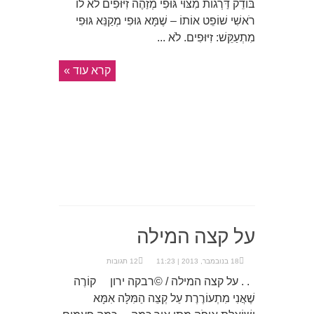
בּוֹדֵק דַּרְגוֹת מִצּוּי גּוּפִי מְזַהֶה זִיּוּפִים לֹא לוֹ
רֹאשִׁי שׁוֹפֵט אוֹתוֹ – שֶׁמָּא גּוּפִי מְקַנֵּא גּוּפִי
מִתְעַקֵּשׁ: זִיּוּפִים. לֹא ...
קרא עוד »
על קצה המילה
18 בנובמבר, 2013 | 11:23
12 תגובות
. . על קצה המילה / ©רבקה ירון קוֹרֶה
שֶׁאֲנִי מִתְעוֹרֶרֶת עַל קְצֵה הַמִּלָּה אִמָּא