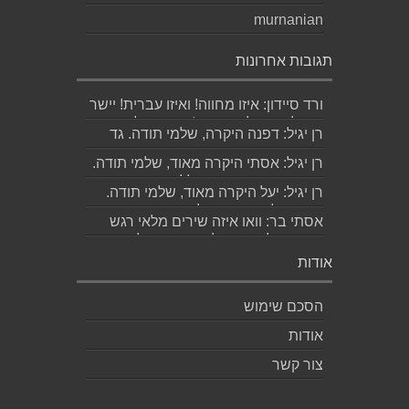
murnanian
תגובות אחרונות
ורד סיידון: איזו מחווה! ואיזו עברית! יישר
כוח לכותב ולאהובתו :) שבת שלום...
רן יגיל: דפנה היקרה, שלמי תודה. גד
הוא אכן משורר איכותי ביותר. אמסור...
רן יגיל: אסתי היקרה מאוד, שלמי תודה.
ניכר כי השירים דיברו לליבך. אמסו...
רן יגיל: יעל היקרה מאוד, שלמי תודה.
אמסור לגד. שבת שלום. רן...
אסתי בר: וואו איזה שירים מלאי רגש
ותשוקה לאהובה ולאהבה הגדולה
ה,בלתי...
אודות
הסכם שימוש
אודות
צור קשר