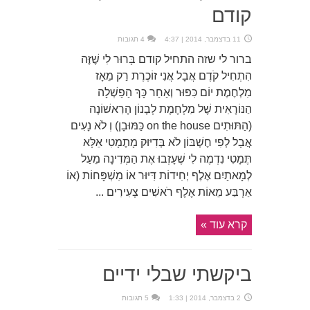
קודם
11 בדצמבר, 2014 | 4:37
4 תגובות
ברור לי שזה התחיל קודם בָּרוּר לִי שֶׁזֶּה
הִתְחִיל קֹדֶם אֲבָל אֲנִי זוֹכֶרֶת רַק מֵאָז
מִלְחֶמֶת יוֹם כִּפּוּר וְאַחַר כָּךְ הַפַשְׁלָה
הַנּוֹרָאִית שֶׁל מִלְחֶמֶת לְבָנוֹן הָרִאשׁוֹנָה
(הַתּוּתִים on the house כַּמּוּבָן) וְ לֹא נָעִים
אֲבָל לְפִי חֶשְׁבּוֹן לֹא בְּדִיּוּק מָתֶמָטִי אֵלָּא
תֶּמָטִי נִדְמֶה לִי שֶׁעָזְבוּ אֶת הַמְּדִינָה מֵעַל
לְמָאתַיִם אֶלֶף יְחִידוֹת דִּיּוּר אוֹ מִשְׁפָּחוֹת (אוֹ
אַרְבַּע מֵאוֹת אֶלֶף רֹאשִׁים צְעִירִים ...
קרא עוד »
ביקשתי שבלי ידיים
2 בדצמבר, 2014 | 1:33
5 תגובות