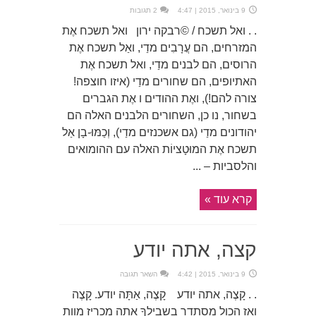
9 בינואר, 2015 | 4:47
2 תגובות
. . ואל תשכח / ©רבקה ירון ואל תשכח אֶת
המזרחים, הם עֲרָבִים מדַי, ואַל תשכח אֶת
הרוסים, הם לבנים מדַי, ואל תשכח אֶת
האתיופים, הם שחורים מדַי (איזו חוצפה!
צורה להם!), ואֶת ההודים ו אֶת הגברים
בשחור, נו כן, השחורים הלבנים האלה הם
יהודונים מדַי (גם אשכנזים מדַי), וְכַמּוּ-בָן אַל
תשכח אֶת המוּטָציוֹת האלה עם ההומואים
והלסביות – ...
קרא עוד »
קצה, אתה יודע
9 בינואר, 2015 | 4:42
השאר תגובה
. . קָצֶה, אתה יודע קָצֶה, אַתָּה יודע. קָצֶה
ואז הכול מסתדר בשבילךָ אתה מכריז מוות