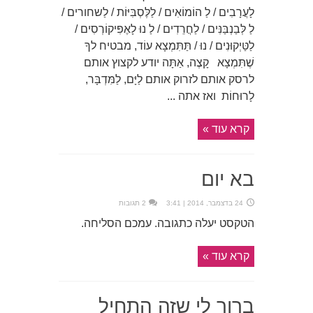
לָעֲרָבִים / לַ הוֹמוֹאִים / לַלֶּסְבִּיּוֹת / לַשחורים /
לַ לְּבַנְבַּנִּים / לַחֲרֵדִים / לַ נוּ לָאֶפִּיקוֹרְסִים /
לַטַּיְקוּנִים / נוּ / תַּתִּמְצָא עוֹד, מבטיח לךָ
שֶׁתִּמְצָא קָצֶה, אַתָּה יודע לקצוץ אותם
לרסק אותם לזרוק אותם לַיָּם, לַמִּדְבָּר,
לָרוּחוֹת ואז אתה ...
קרא עוד »
בא יום
24 בדצמבר, 2014 | 3:41
2 תגובות
הטקסט יעלה כתגובה. עמכם הסליחה.
קרא עוד »
ברור לי שזה התחיל