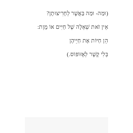
(וּמַה- וּמַה בַּאֲשֶׁר לְחָרִיצוּתָן?
אֵין זֹאת שְׁאֵלָה שֶׁל חַיִּים אוֹ מָוֶת:
הֵן חַיּוֹת אֶת חַיֵּיהֶן
בְּלִי קֶשֶׁר לְאֶזּוֹפּוֹס.)