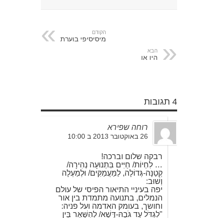
הקודם
מיסיסיפי בוערת
הבא
היו או
4 תגובות
רוחה שפירא
26 באוקטובר 2013 ב 10:00
רבקה שלום וברכה!
… לִחְיוֹת/ חַיִּים בִּתְנוּעָה נְהִירָה/
קְטַנָּה-גְּדוֹלָה, לַמַּעֲמַקִּים/ וּלְמַעְלָה
וְשׁוּב:
יפה בעיניי התיאור הפיסי של עולם
הנמלים, בתנועה מתמדת בין אור
וחושך, בעומק האדמה ועל פניה:
"לִגְדֹּל עַד גֹּבַהּ-דֶּשֶׁא/ לְהִשָּׁאֵר בֵּין