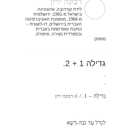
רבקה ירון
לידת קורדובה, ארגנטינה.
בישראל מ-1961; ירושלמית
מ-1966. מוסמכת האוניברסיטה
העברית בירושלים. דו-לשונית –
כותבת ומפרסמת בעברית
ובספרדית (שירה, סיפורת,
מסות)
גדילה 1 + 2.
.
.
גְּדִילָה – 1. /
©
רבקה ירון
לִגְדֹּל עַד גֹּבַהּ-דֶּשֶׁא