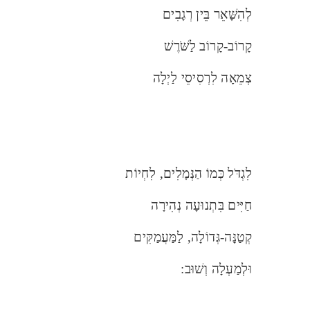
לְהִשָּׁאֵר בֵּין רְגָבִים
קָרוֹב-קָרוֹב לַשֹּׁרֶשׁ
צְמֵאָה לִרְסִיסֵי לַיְלָה
לִגְדֹּל כְּמוֹ הַנְּמָלִים, לִחְיוֹת
חַיִּים בִּתְנוּעָה נְהִירָה
קְטַנָּה-גְּדוֹלָה, לַמַּעֲמַקִּים
וּלְמַעְלָה וְשׁוּב: