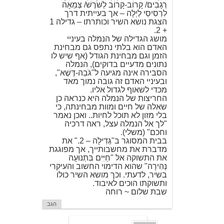
רְגָבִים/ קָרוֹב-קָרוֹב לַשֹּׁרֶשׁ/ צְמֵאָה
לִרְסִיסֵי לַיְלָה – אך בעייתית דרך
הצגת נושא השיר וכותרתו – גדילה 1
+ 2.
מושג הגדילה של הנמלה בעיניי
האדם הוא בלתי נתפס גם מבחינת
הזמן וגם מבחינת הגודל (אף שיש לו
נתונים מדעיים בדוקים), הנמלה
הסבירה אינה מגיעה ל"גֹּבַהּ-דֶּשֶׁא",
ובעיניי האדם זה גובה נמוך מאד
מכדי לשאוף לגדול אליו.
החריצות של הנמלה היא כנראה כן
שאלה של חיים ומוות מבחינתה, כי
בלי מזון לא תוכל לחיות.. ואכן נאמר
"לך אל הנמלה עצל, ראה דרכיה
וחכם" (משלי).
בבית המסוגר ב"גְּדִילָה – 2." את
מדברת את מחשבותייך, אך מפוגגת
את התשוקה אל "חַיִּים בִּתְנוּעָה
נְהִירָה" שהוא הדימוי החשוב והעיקרי
בשיר, לדעתי. וכך מושא השיר כולו
ותשוקתו הוכים לאיבוד.
שבת שלום ~ רוחה
הגב