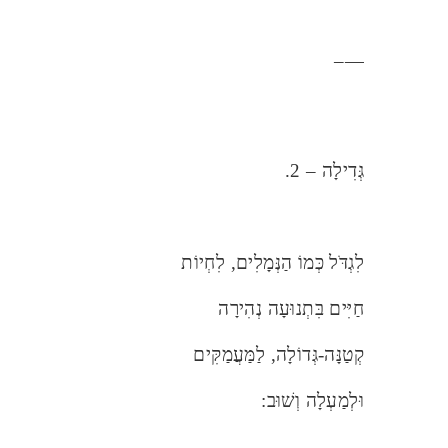
—–
גְּדִילָה – 2.
לִגְדֹּל כְּמוֹ הַנְּמָלִים, לִחְיוֹת
חַיִּים בִּתְנוּעָה נְהִירָה
קְטַנָּה-גְּדוֹלָה, לַמַּעֲמַקִּים
וּלְמַעְלָה וְשׁוּב: