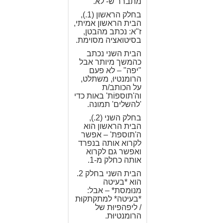
מתברר ש- לא.
בחלק הראשון (1.),
הבית הראשון אמיתי,
ז"א: נכתב מהבטן,
בסיטואציה מסוימת.
הבית השני נכתב
כהמשך מיותר אבל
"יפה" – לא פעם
הרומנטיוּ, משתלט,
על הכותב/ת
וה'תוספוֹת' באות כדי
'להשלים' תמונה.
בחלק השני (2.),
הבית הראשון הוא
ה'תוספת' – אפשר
לקרוא אותה בנפרד
ואפשר גם לקרוא
אותה כחלק מ-1.
הבית השני בחלק 2.
הוא *בעיטה
מנוּמסת* – אבל:
*בעיטה* למתקתקוּת
/ ליפהפיוּת של
הרומנטיוּת.