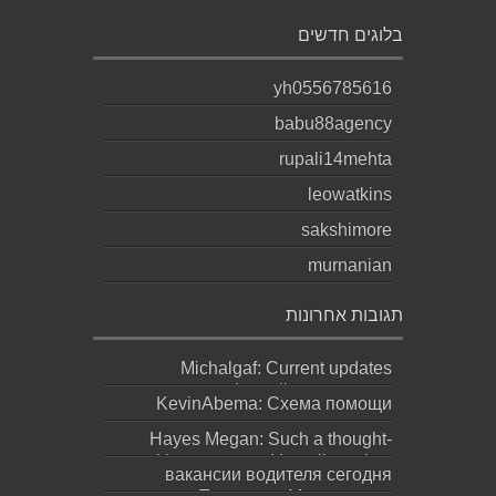
בלוגים חדשים
yh0556785616
babu88agency
rupali14mehta
leowatkins
sakshimore
murnanian
תגובות אחרונות
Michalgaf: Current updates
https://sapreqot.com...
KevinAbema: Схема помощи
зависит от состояния, стажа
Hayes Megan: Such a thought-
употребления, проти...
provoking statement! It really makes
вакансии водителя сегодня
you ques...