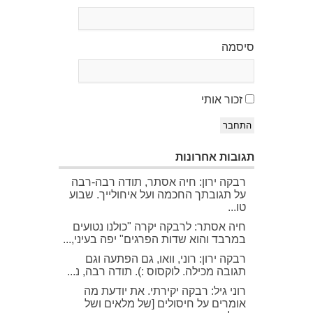
סיסמה
זכור אותי
התחבר
תגובות אחרונות
רבקה ירון: חיה אסתר, תודה רבה-רבה
על תגובתך החכמה ועל איחולייך. שבוע
טו...
חיה אסתר: לרבקה יקרה "כולנו נטועים
במרבד והוא שדות הפרגים" יפה בעיני,...
רבקה ירון: רוני, וואו, גם הפתעה וגם
תגובה מכילה. לוקסוס :). תודה רבה, נ...
רוני גיל: רבקה יקירתי. את יודעת מה
אומרים על חיסולים [של מלאים ושל