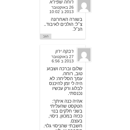
רוחה שפירא
26 באוקטובר
2013 ב 10:02
בשורה האחרונה
צ"ל: הולכים לאיבוד..
הנ"ל.
הגב
רבקה ירון
27 באוקטובר
2013 ב 6:56
שלום וברכה ושבוע
טוב, רוחה.
עמך הסליחה: לא
היה לי זמן להיכנס
לבלוג ורק עכשיו
נכנסתי.
אהיה כנה איתך:
הטקסט שהעליתי
בשני חלקים בנוי
ככזה במכוּון. ניסוי,
בעצם.
חשבתי שהניסוי גלוי.