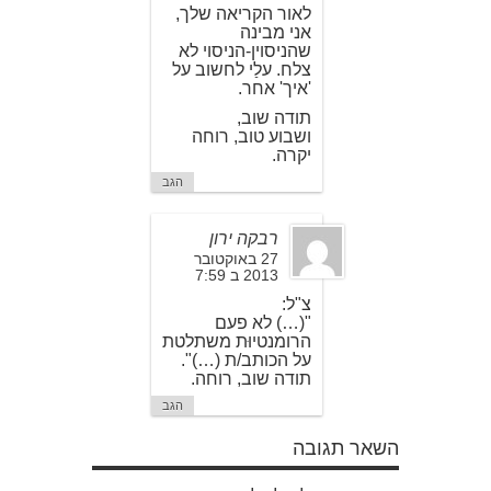
לאור הקריאה שלך,
אני מבינה
שהניסוין-הניסוי לא
צלח. עלַי לחשוב על
'איך' אחר.
תודה שוב,
ושבוע טוב, רוחה
יקרה.
הגב
רבקה ירון
27 באוקטובר
2013 ב 7:59
צ"ל:
"(…) לא פעם
הרומנטיוּת משתלטת
על הכותב/ת (…)".
תודה שוב, רוחה.
הגב
השאר תגובה