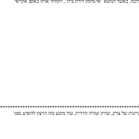
יבה. באשר לנושא "אי-מימון לידת בית", לקחתי אותו באופן אקראי
********************************************************
 של צדק, שוויון ועזרה הדדית. עוד מובע בזה הרצון להופיע בפני