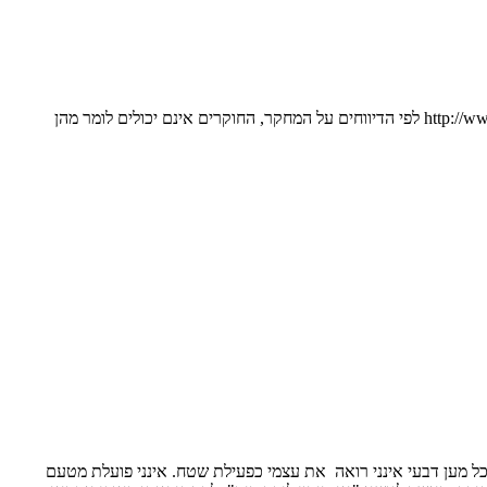
http://www.huffingtonpost.com/2013/08/12/autism-inducing-labor-_n_3745425.html http://www.abc.net.au/science/articles/2013/08/14/3825573.htm לפי הדיווחים על המחקר, החוקרים אינם יכולים לומר מהן
ריאות: http://www.blogs.bananot.co.il/showPost.php?itemID=26383&blogID=39 הנה התחושה: לכל מען דבעי אינני רואה את עצמי כפעילת שטח. אינני פועלת מטעם