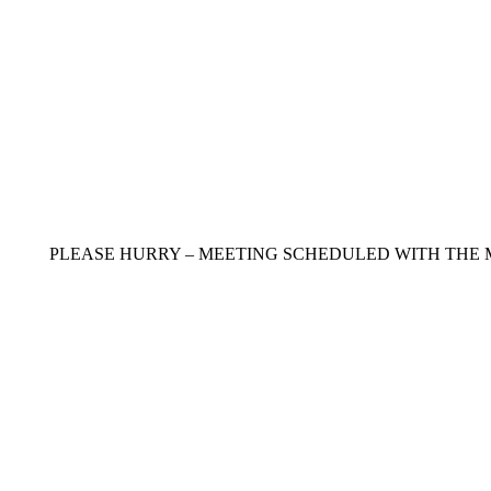
http://www.a אנא, תזדרזו, כי יש פגישה עם השרה בעניין בעוד כמה ימים PLEASE HURRY – MEETING SCHEDULED WITH THE MINSTER IN JUST A