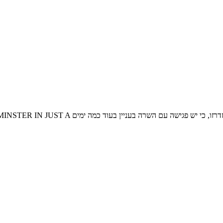
סרטון קצר העצומה עצמה tzuma.co.il/nashimkorot