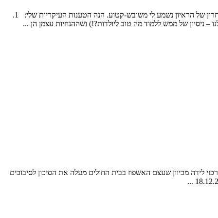
http://www.iba.org.il/program.aspx?scode=1706697 בתכנית סדר יום של צ'יקו מנשה, 30.12.14 מ: שעה ו35 דקות, במשך כעשר דקות. החלק האחרון של הראיון נשמע לי משובש-קטוע. הנה הטענות העיקריות שלי: 1.
יסיון של ממש ללמוד מה טוב ליולדות?!) ושההנחיות עצמן הן ...
זי לידה מכיוון שעצם האשפוז בבית החולים מעלה את הסיכון לסיבוכים