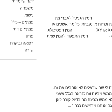
לקח שלמדתי
משפחה
נישואין
: · המין הגניטלי (אברי מין
פמינזם – כללי
כריות או נקביות, כלומר אשכים או
פמיניזים דתי
שחלות) · המין הכרומוזומלי (כרומוזומי מין XX או XY) · המין הפסיכולוגי
אישה) · המין התפקודי (המין שאת
פריון
רפואה וביקרת
שירה
 לי שהישראלים לא אוהבים את זה.
 ממש מבינה וזה כנראה בגלל שאני
א ממש מבינה מה בדיוק קורה כאן
 אנחנו מרגישים ככה." ...