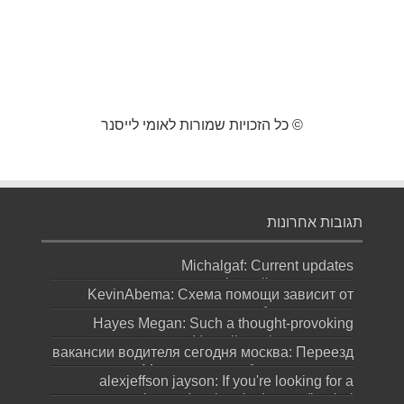
© כל הזכויות שמורות לאומי לייסנר
תגובות אחרונות
Michalgaf: Current updates
https://sapreqot.com...
KevinAbema: Схема помощи зависит от
состояния, стажа употребления, проти...
Hayes Megan: Such a thought-provoking
statement! It really makes you ques...
вакансии водителя сегодня москва: Переезд
в Москву ради работы не должен
alexjeffson jayson: If you're looking for a
превращаться в бескон...
genuine and authentic degree (bachel...