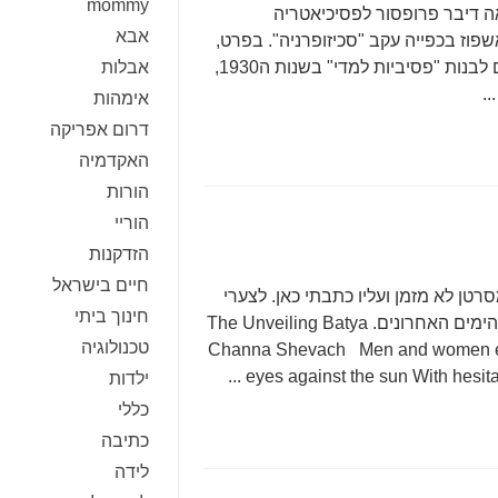
mommy
Schizophrenia Became a B] בהרצאה דיבר פרופסור לפסיכיאטריה
אבא
שפוז בכפייה עקב "סכיזופרניה". בפרט,
הוא תיאר את המהלך בו עבר מונח דיאגנוסטי זה מנשים לבנות "פסיביות למדי" בשנות ה1930,
אבלות
.
אימהות
דרום אפריקה
האקדמיה
הורות
הוריי
הזדקנות
חיים בישראל
טן לא מזמן ועליו כתבתי כאן. לצערי
חינוך ביתי
העמוק, הוא מתאים באופן כללי גם לחדשות הרעות של הימים האחרונים. The Unveiling Batya
טכנולוגיה
Channa Shevach Men and women emer
eyes against the sun With hesitan
ילדות
כללי
כתיבה
לידה