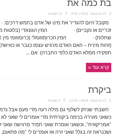
בת כמה את
23 בנובמבר, 2010 | 9:50
12 תגובות
מקובל היום להגדיר את מינו של אדם בחמש דרכים
זכריים או נקביים) · המין הגונאדי (בלוטות מין ז
(זהות מינית – האם האדם מרגיש עצמו כגבר או כ
תפקידו ממלא האדם כלפי החברה) אם ...
קרא עוד »
ביקרת
21 בנובמבר, 2010 | 12:42
2 תגובות
חשבתי שניתן לשלוף גם מילה רעה מדי פעם אבל נדמה
כשאני מעירה בנימה ביקורתית מדי אומרים לי שאני לא
"אמריקאית". וכשאני אומרת שאני תמיד מרגישה שאני ל
ושכנראה זה בגלל שאני זרה אז אומרים לי "מה פתאום, גם