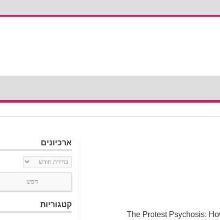
ארכיונים
ארכיונים
קטגוריות
ונה הלכתי לשמוע הרצאה במכון ון ליר בשם The Protest Psychosis: How