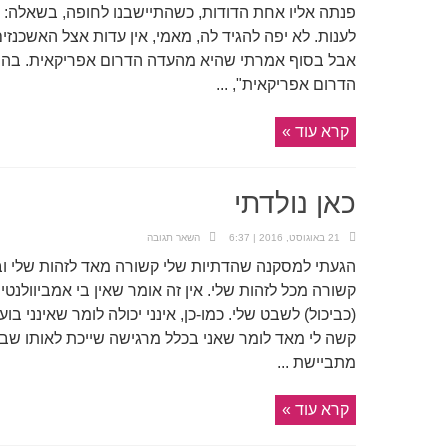
פנתה אליו אחת הדודות, כשהתיישבנו לחופה, בשאלה: "
לענות. לא יפה להגיד לה, מאמי, אין עדות אצל האשכנזי
אבל בסוף אמרתי שהיא מהעדה הדרום אפריקאית. בהתחל
הדרום אפריקאית", ...
קרא עוד »
כאן נולדתי
21 באוגוסט, 2016 | 6:37
השאר תגובה
הגעתי למסקנה שהדתיות שלי קשורה מאד לזהות שלי ובת
קשורה מכל לזהות שלי. אין זה אומר שאין בי אמביוולנ
(כביכול) לשבט שלי. כמו-כן, אינני יכולה לומר שאינני ב
קשה לי מאד לומר שאני בכלל מרגישה שייכת לאותו שבט
מתביישת ...
קרא עוד »