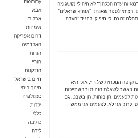
mommy
מאיזה עדה הכלה?" לא היה לי מושג מה
אבא
ם. רציתי לספר שאנחנו "אפרו-ישראלים"
ה זה נתן לי סיפוק, להגיד "העדה
אבלות
אימהות
דרום אפריקה
האקדמיה
הורות
הוריי
הזדקנות
חיים בישראל
קופה הנוכחית של חיי, אולי היא
חינוך ביתי
טיות באשר לשאלת הזהות וההשתייכות
טכנולוגיה
ועטת לפעמים, הן בזהות, הן בשבט. גם
. לרוב אני לא. לפעמים אני ממש
ילדות
כללי
כתיבה
לידה