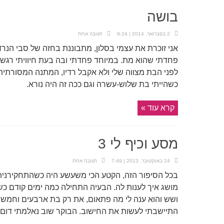
בושה
2 בפברואר, 2014 | 9:24
תגובה אחת
אני זוכרת את עצמי בסלון, מתבוננת בחזה של סבי הנ
פחדתי שהוא מת. במיוחד פחדתי ובה בעת חיוויתי רגש
לפני הבת מצווה שלי ולא אקבל רדיו, המתנה המסורתית 
כשהייתי בת שלוש-עשרה וגם ככה זה היה נורא.
קרא עוד »
מסע וכיף לי 3
24 באוקטובר, 2013 | 7:49
תגובה אחת
בכל הסיפור הזה, הקטע הכי משעשע היה כשהתחקירנית 
מושג איך לענות לה. הבעיה התחילה כמה ימים קודם כש
ושש והוא ענה לי מה פתאום, את רק בת ארבעים וחמש ו
התיישבתי לעשות את החישוב. הבוקר שוב נאלמתי דום כש