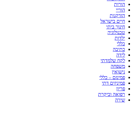
הורות
הוריי
הזדקנות
חיים בישראל
חינוך ביתי
טכנולוגיה
ילדות
כללי
כתיבה
לידה
לקח שלמדתי
משפחה
נישואין
פמינזם – כללי
פמיניזים דתי
פריון
רפואה וביקרת
שירה