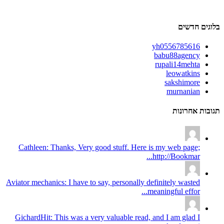
בלוגים חדשים
yh0556785616
babu88agency
rupali14mehta
leowatkins
sakshimore
murnanian
תגובות אחרונות
Cathleen: Thanks, Very good stuff. Here is my web page;
http://Bookmar...
Aviator mechanics: I have to say, personally definitely wasted
meaningful effor...
GichardHit: This was a very valuable read, and I am glad I