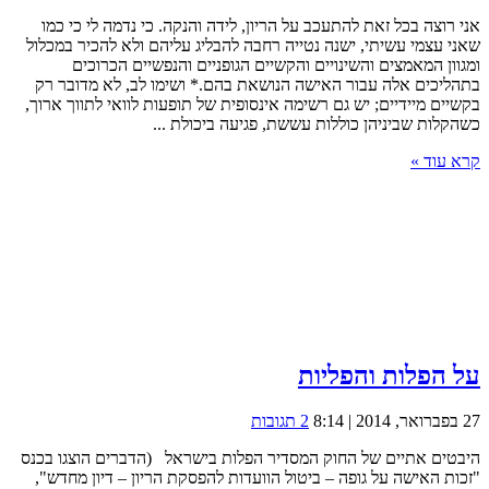
אני רוצה בכל זאת להתעכב על הריון, לידה והנקה. כי נדמה לי כי כמו
שאני עצמי עשיתי, ישנה נטייה רחבה להבליג עליהם ולא להכיר במכלול
ומגוון המאמצים והשינויים והקשיים הגופניים והנפשיים הכרוכים
בתהליכים אלה עבור האישה הנושאת בהם.* ושימו לב, לא מדובר רק
בקשיים מיידיים; יש גם רשימה אינסופית של תופעות לוואי לתווך ארוך,
כשהקלות שביניהן כוללות עששת, פגיעה ביכולת ...
קרא עוד »
על הפלות והפליות
27 בפברואר, 2014 | 8:14
2 תגובות
היבטים אתיים של החוק המסדיר הפלות בישראל (הדברים הוצגו בכנס
"זכות האישה על גופה – ביטול הוועדות להפסקת הריון – דיון מחדש",