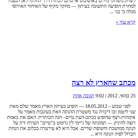
לשחק משחקי מילים באוטובוס או סתם לבהות דרך החלון? לאן הגענו?
למחרת הופיעה התשובה בעיתון — מחקר מקיף של האיחוד האירופי
מגלה כי בני ...
קרא עוד »
מכתב שהארץ לא רצה
25 במאי, 2012 | 9:02
תגובה אחת
לפני שבוע – 18.05.2012 — הופיע בעיתון הארץ מאמר שלם מאת
שני ליטמן ובו דיברה נגד משטרת ההנקה וזאת בעקבות מאמר על
אימהות-רצף שהופיע בכתב-העת טיים– הנה הכותרת: האם את באמת
רוצה להיניק — תמונתה של ג'יימי לין גרומט ב"טיים" העירה דיון על
הנקה ממושכת וחשיפת שדיים. אבל היא לא עירערה בכלום את הנחת
הברזל לפיה הנקה היא ...