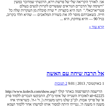
אני. לאורך הקריאה שלי של פרשת וירא, הרגשתי שמדובר במעין
"רשימה של הדברים הנוראים שעשויים לקרות לנשים בעולם
פטריארכאלי." הנה היא בקצרה: * שרה סובלת מן העקרות שלה כל
חייה. כשאברהם מוסר לה את בשורת המלאכים — שהיא תלד בקרוב,
בגיל 90 — והיא צוחקת, היא ...
קרא עוד »
אל תרבה שיחה עם האשה
1 באוקטובר, 2013 | 9:01
2 תגובות
הרישמה התפרסמה באתר קולך http://www.kolech.com/show.asp?
id=62225 לאזכרה השנייה של אימי (ז"ל), התבקשו הנכדים ללמוד פרק
א' של פרקי אבות. לב"ב שלנו ניתנו משניות ג', ד' ו-ה'. כשראיתי איזו
משנה זו משנה ה', נטייתי היתה למסור אותו למישהו אחר ללמוד ושמא