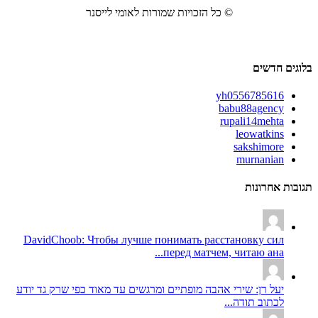
© כל הזכויות שמורות לאומי לייסנר
בלוגים חדשים
yh0556785616
babu88agency
rupali14mehta
leowatkins
sakshimore
murnanian
תגובות אחרונות
DavidChoob: Чтобы лучше понимать расстановку сил
перед матчем, читаю ана...
יעל רן: שירי אהבה מופתיים ומרגשים עד מאוד כפי שרק גד יודע
לכתוב תודה...