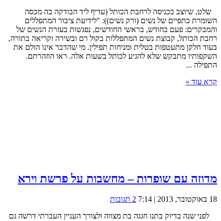
שלט, שיוצב בכניסה לרחבת הכותל (עדיף ליד הבודקה בה מכסה
השומרת כתפיים של נשים (ורק נשים)): "לידיעת ציבור המתפללים
והמבקרים: פעם בחודש, בראשי החודשים, נפגשות בעזרת הנשים של
רחבת הכותל, קבוצת נשים המתפללות בקול רם ובשירה וקריאה בתורה,
בעוד חלקן מתעטפות בטלית ומניחות תפילין. מי שהדבר אינו הולם את
השקפותיו מתבקש שלא להגיע לכותל בשעות אלה. ראו הוזהרתם.
התפילה ...
קרא עוד »
מדוזה עם שופרות – מחשבות על פרשת וירא
18 באוקטובר, 2013 | 7:14
2 תגובות
לפני שנה בדיוק בתנו חגגה בת מצווה ולצורך העניין העברתי דרשה גם