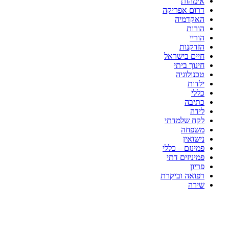
אימהות
דרום אפריקה
האקדמיה
הורות
הוריי
הזדקנות
חיים בישראל
חינוך ביתי
טכנולוגיה
ילדות
כללי
כתיבה
לידה
לקח שלמדתי
משפחה
נישואין
פמינזם – כללי
פמיניזים דתי
פריון
רפואה וביקרת
שירה