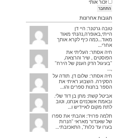
זכור אותי
התחבר
תגובות אחרונות
טובה גרטנר: היי דן
הייתי,באופרה,נהנתי מאוד
מאוד...כמה כיף לקרא אותך
אחרי...
חיה אסתר: העליתי את
הפוסטים , שיר והרצאה,
"בעיגול הדק הענק של הירח"
,...
חיה אסתר: שלום דן. תודה על
הסקירה. השבוע ראיתי את
הספר בחנות ספרים והו...
אביטל קשת: מתן בן דוד שלי.
ובאמת אשכנזים אנחנו, וטוב
לתת מקום לאיידיש ו...
תלמה פרויד: אהבתי את ספרו
של שאנדור מאראי "הנרות
בערו עד כלות", התאכזבתי...