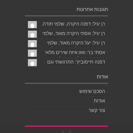
תגובות אחרונות
רן יגיל: דפנה היקרה, שלמי תודה.
גד הוא אכן משורר איכותי ביותר.
רן יגיל: אסתי היקרה מאוד, שלמי
אמסור...
תודה. ניכר כי השירים דיברו
רן יגיל: יעל היקרה מאוד, שלמי
לליבך. אמסו...
תודה. אמסור לגד. שבת שלום.
אסתי בר: וואו איזה שירים מלאי
רן...
רגש ותשוקה לאהובה ולאהבה
דפנה חיימוביץ': התרגשתי וגם
הגדולה ה,בלתי...
חשתי הזדהות בקריאת השירים
היפים-הייחודיים המבטאי...
אודות
הסכם שימוש
אודות
צור קשר