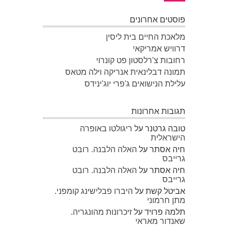
פוסטים אחרונים
מלאכת החיים בית ליסין
דרוויש אמריקאי
רחובות צ'רלסטון פט קונרוי
תמונה דבלינאית אנריקה וילה מטאס
עלילת הנישואים ג'פרי יוג'ינידס
תגובות אחרונות
טובה גרטנר
על
ריגולטו באופרה
הישראלית
חיה אסתר
על
האלה הלבנה. רובט
גרייבס
חיה אסתר
על
האלה הלבנה. רובט
גרייבס
אביטל קשת
על
היברו פבלישינג קומפני.
מתן חרמוני
תלמה פרויד
על
זיכרונות מהונגריה.
שאנדור מאראי