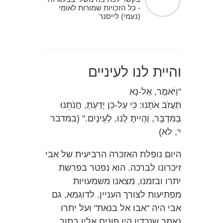
- כל הזכויות שמורות לאומי
(נעמי) לייסנר
והיית לנו לעיניים
"וַיֹּאמֶר, אַל-נָא
תַּעֲזֹב אֹתָנוּ: כִּי עַל-כֵּן יָדַעְתָּ, חֲנֹתֵנוּ
בַּמִּדְבָּר, וְהָיִיתָ לָּנוּ, לְעֵינָיִם." (במדבר
י', לא)
היום נופלת האזכרה הרביעית של אבי
זיכרונו לברכה. הוא נפטר בפרשת
יתרו ובזמנו, מצאנו משמעויות
מפתיעות לצורך העניין. לדוגמא, גם
אבי היה "אבו אל בנאת" ועל יתרו
נאמר שנכדיו היו פונים אליו בתור