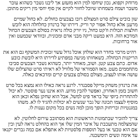
מרוחק וקפוא, נכון שיחסו למין הוא מזעזע אך ליבנו נשבר כשהוא עובר
משבר ושמח בשמחתו שיוכל לחזור לקיים אין סוף יחסי מין ריקים מתוכן.
שון בוביט צילם סרט המצולם רובו בצבעים כחולים. לא כחול שמיים
מרענן אלא כחול אפור קר וריק. דירתו של ברנדון כחלחלה הוא לובש
חולצות תכולות וז'קט כחול, ניו יורק כולה נראית בסולם הצבעים הכחול
המדכא הזה. היא כמעט ריקה מבני אדם ומכונית, ובוודאי שכמעט ואין
אור ברחובות.
רהיט מרכזי בחדר הוא שולחן אוכל גדול עשוי זכוכית המשקף גם הוא את
הריקנות הכחולה. כשאחותו מגיעה במפתיע לדירתו היא לובשת כובע
אדום. כתם צבע קטן. ושוב, מאוחר יותר, כשהוא נשבר הצבעים סביבו
מתחממים מעט. מאז הסמוראי של מלוויל לא ראיתי סרט שהצילום שלו
עושה אותו לעצוב, מצולם בסולם צבעים קרים ומדכאים כאלה.
את ברנדון משחק מייקל פסבנדר. לרגע נראה כאילו הוא נמצא בכל סרט
חשוב בזמן האחרון, ואפשר להבין מדוע. הוא איננו נער פוסטר. לא יכול
להתחרות ביופי של בראד פיט למשל, אבל הוא שחקן נפלא וכאן הוא
מוסיף לעצמו תכונה של גבר שנשים לא יכולות להגיד לו לא. משהו
במגנטיות ובריחוק הופך מובן למה נשים בכל מקום נענות לו.
צריך להזכיר שבתמונות הראשונות הוא מסתובב עירום לחלוטין. לא
שהמצלמה מתעכבת על איבר המין שלו אך הוא בהחלט נראה לעין ובין
אם הוא טבעי או בעל תוספות פלסטיות לא אתפלא אם כמה גברים יקנאו
עד אימה ונשים תימשכנה.