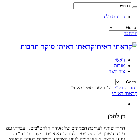
פתיחת בלוג
התחבר
קראתי ראיתי סוקר תרבות
ראשי
אודות
צור קשר
בננות - בלוגים
/
/
בושה. סטיב מקווין
קראתי ראיתי
דן לחמן
הייתי שותף לעריכת המגזינים של אגודת הלהט"בים. עבדתי עם
עמוס גוטמן על התסריטים לסרטיו הקצרים "מקום בטוח" ו - "
נגוע" הקצר (שאינו דומה לנגוע הארוך). ב"מקום בטוח" הופעתי