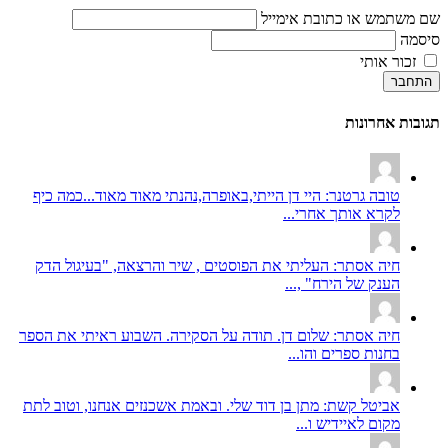
שם משתמש או כתובת אימייל
סיסמה
זכור אותי
התחבר
תגובות אחרונות
טובה גרטנר: היי דן הייתי,באופרה,נהנתי מאוד מאוד...כמה כיף
לקרא אותך אחרי...
חיה אסתר: העליתי את הפוסטים , שיר והרצאה, "בעיגול הדק
הענק של הירח" ,...
חיה אסתר: שלום דן. תודה על הסקירה. השבוע ראיתי את הספר
בחנות ספרים והו...
אביטל קשת: מתן בן דוד שלי. ובאמת אשכנזים אנחנו, וטוב לתת
מקום לאיידיש ו...