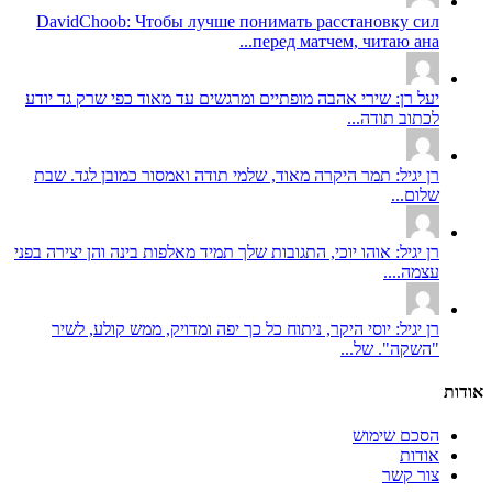
DavidChoob: Чтобы лучше понимать расстановку сил
перед матчем, читаю ана...
יעל רן: שירי אהבה מופתיים ומרגשים עד מאוד כפי שרק גד יודע
לכתוב תודה...
רן יגיל: תמר היקרה מאוד, שלמי תודה ואמסור כמובן לגד. שבת
שלום...
רן יגיל: אוהו יוכי, התגובות שלך תמיד מאלפות בינה והן יצירה בפני
עצמה....
רן יגיל: יוסי היקר, ניתוח כל כך יפה ומדויק, ממש קולע, לשיר
"השקה". של...
אודות
הסכם שימוש
אודות
צור קשר