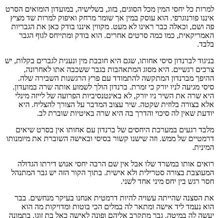
למרות כל יחסי המין מכל הסוגים, בזוג, בשלישיה, במועדון הומואים הסרט
איננו פורנוגרפי. הוא עוסק במין אך שומר מרחק ואיפוק למרות שד מציץ
פה ושם, וכאלה כבר ראינו לא מעט. מקווין איננו בודק כאן את הגבריות
האמריקאית, כמו כמה סרטים אחרים. הוא בודק ומתייחס לגוף הגבר
בלבד.
בניגוד לברנדון סיסי אחותו, שגם היא חובבת מין ונענית לגברים בקלות, יש
צרכים רגשיים. היא מסוג המתאהבות בגבר ששכבה אתו לאחרונה,
ההיפך מברנדון המתקשה להתמודד עם פרץ הרגשנות השבירה שלה.
סיסי מגיעה לניו יורק כי זמרת. ברנדון הולך לשמוע אותה שרה במועדון.
היא שרה את השיר ניו יורק, לא באינטנסיביות הפרועה של לייזה מינלי
אלא בצורה בלוזית שקטה. שיר עצוב המדבר על הצורך להצליח. היא
יודעת שאין לה סיכוי והדרך בה היא שרה באיטיות שוברת לב.
מלבד רגעים במערכת היחסים של ברנדון עם אחותו אין בסרט שיאים
דרמטיים של ממש. וזה שישנו קשור בסיסי ובאישה השוברת את מיומנותו
המינית.
רואים אותו במשרד שלו אבל אין שם הרבה יחסי אנוש דירתו הגדולה
המעוצבת בצורה סטרילית ולא אישית. בתוך הקור הזה יש גבר המתנהל
חסר רגש בין יחס מיני אחד לשני.
את הסצנה שהייתה עשויה להיות דרמטית אנחנו בעיקר מנחשים. בבר
הוא נעמד ליד אישה ומתאר לה במלים הכי בוטות ומדויקות מה הוא
יעשה לה במיטה. גבר מתקרב אליהם ופונה לאישה כאל בת זוגו. בתמונה