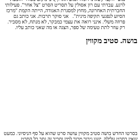
לרגע. עבדתי עם רון אסולין על תסריט הסרט "צל אחר". פעילותי
החברתית האחרונה, מחוץ למסגרת האגודה, הייתה הקמת "מרכז
הסיוע לנפגעי תקיפה מינית". אני סוקר תרבות. אני כותב גם
פרוזה משלי. אינני רואה את עצמי כמבקר, לא מנתח, לא מסביר.
רק עוזר לתת טעימה של ספר, הצגה או מה שאני כותב עליו.
בושה. סטיב מקווין
בסרטו החדש בושה סטיב מקווין עושה סרט שהוא על סף הניסיוני. כמעט
שאין בסרט עלילה. ישנו גיבור מכור למין וסביב זה נסב כל הסרט.