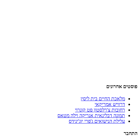
פוסטים אחרונים
מלאכת החיים בית ליסין
דרוויש אמריקאי
רחובות צ'רלסטון פט קונרוי
תמונה דבלינאית אנריקה וילה מטאס
עלילת הנישואים ג'פרי יוג'ינידס
התחבר