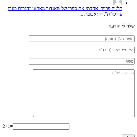
תלמה פרויד: אהבתי את ספרו של שאנדור מאראי "הנרות בערו
עד כלות", התאכזבתי...
שלח לי הודעה
2+1=