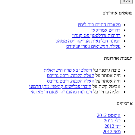
פוסטים אחרונים
מלאכת החיים בית ליסין
דרוויש אמריקאי
רחובות צ'רלסטון פט קונרוי
תמונה דבלינאית אנריקה וילה מטאס
עלילת הנישואים ג'פרי יוג'ינידס
תגובות אחרונות
טובה גרטנר
על
ריגולטו באופרה הישראלית
חיה אסתר
על
האלה הלבנה. רובט גרייבס
חיה אסתר
על
האלה הלבנה. רובט גרייבס
אביטל קשת
על
היברו פבלישינג קומפני. מתן חרמוני
תלמה פרויד
על
זיכרונות מהונגריה. שאנדור מאראי
ארכיונים
אוגוסט 2012
יולי 2012
יוני 2012
מאי 2012