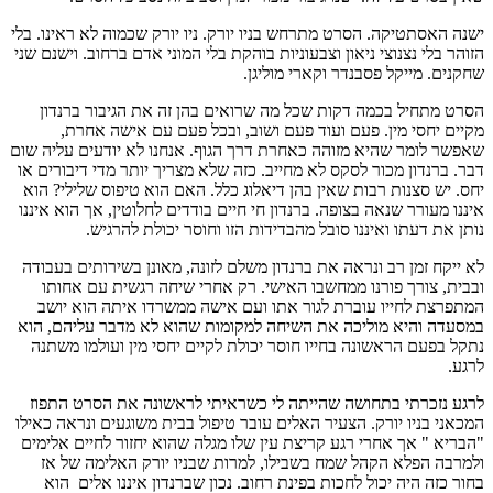
ישנה האסתטיקה. הסרט מתרחש בניו יורק. ניו יורק שכמוה לא ראינו. בלי
הזוהר בלי נצנוצי ניאון וצבעוניות בוהקת בלי המוני אדם ברחוב. וישנם שני
שחקנים. מייקל פסבנדר וקארי מוליגן.
הסרט מתחיל בכמה דקות שכל מה שרואים בהן זה את הגיבור ברנדון
מקיים יחסי מין. פעם ועוד פעם ושוב, ובכל פעם עם אישה אחרת,
שאפשר לומר שהיא מזוהה כאחרת דרך הגוף. אנחנו לא יודעים עליה שום
דבר. ברנדון מכור לסקס לא מחייב. כזה שלא מצריך יותר מדי דיבורים או
יחס. יש סצנות רבות שאין בהן דיאלוג כלל. האם הוא טיפוס שלילי? הוא
איננו מעורר שנאה בצופה. ברנדון חי חיים בודדים לחלוטין, אך הוא איננו
נותן את דעתו ואיננו סובל מהבדידות הזו וחוסר יכולת להרגיש.
לא ייקח זמן רב ונראה את ברנדון משלם לזונה, מאונן בשירותים בעבודה
ובבית, צורך פורנו ממחשבו האישי. רק אחרי שיחה רגשית עם אחותו
המתפרצת לחייו עוברת לגור אתו ועם אישה ממשרדו איתה הוא יושב
במסעדה והיא מוליכה את השיחה למקומות שהוא לא מדבר עליהם, הוא
נתקל בפעם הראשונה בחייו חוסר יכולת לקיים יחסי מין ועולמו משתנה
לרגע.
לרגע נזכרתי בתחושה שהייתה לי כשראיתי לראשונה את הסרט התפוז
המכאני בניו יורק. הצעיר האלים עובר טיפול בבית משוגעים ונראה כאילו
"הבריא " אך אחרי רגע קריצת עין שלו מגלה שהוא יחזור לחיים אלימים
ולמרבה הפלא הקהל שמח בשבילו, למרות שבניו יורק האלימה של אז
בחור כזה היה יכול לחכות בפינת רחוב. נכון שברנדון איננו אלים הוא