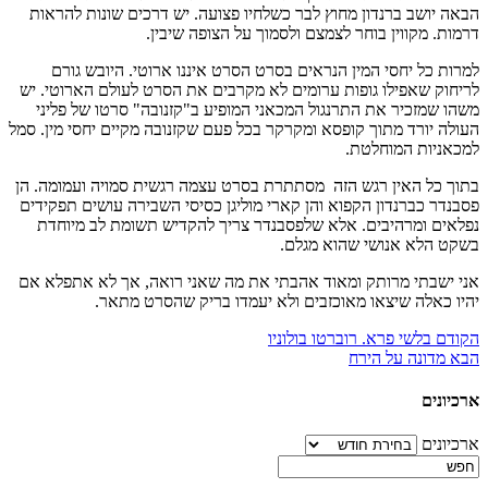
הבאה יושב ברנדון מחוץ לבר כשלחיו פצועה. יש דרכים שונות להראות
דרמות. מקווין בוחר לצמצם ולסמוך על הצופה שיבין.
למרות כל יחסי המין הנראים בסרט הסרט איננו ארוטי. היובש גורם
לריחוק שאפילו גופות ערומים לא מקרבים את הסרט לעולם הארוטי. יש
משהו שמזכיר את התרנגול המכאני המופיע ב"קזנובה" סרטו של פליני
העולה יורד מתוך קופסא ומקרקר בכל פעם שקזנובה מקיים יחסי מין. סמל
למכאניות המוחלטת.
בתוך כל האין רגש הזה מסתתרת בסרט עצמה רגשית סמויה ועמומה. הן
פסבנדר כברנדון הקפוא והן קארי מוליגן כסיסי השבירה עושים תפקידים
נפלאים ומרהיבים. אלא שלפסבנדר צריך להקדיש תשומת לב מיוחדת
בשקט הלא אנושי שהוא מגלם.
אני ישבתי מרותק ומאוד אהבתי את מה שאני רואה, אך לא אתפלא אם
יהיו כאלה שיצאו מאוכזבים ולא יעמדו בריק שהסרט מתאר.
הקודם
בלשי פרא. רוברטו בולוניו
הבא
מדונה על הירח
ארכיונים
ארכיונים