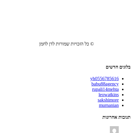
© כל הזכויות שמורות לדן לחמן
בלוגים חדשים
yh0556785616
babu88agency
rupali14mehta
leowatkins
sakshimore
murnanian
תגובות אחרונות