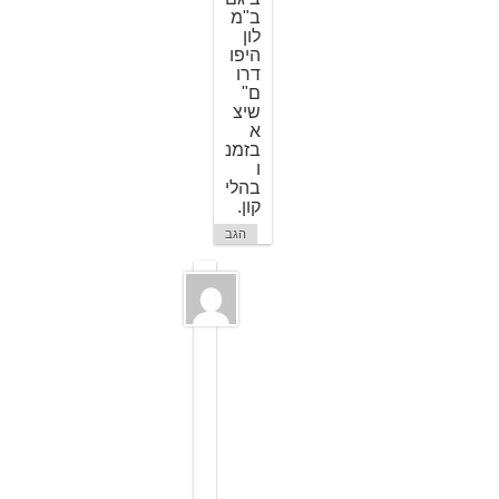
ב"מ
לון
היפו
דרו
ם"
שיצ
א
בזמנ
ו
בהלי
קון.
הגב
ל
ו
ס
י
2
0
ב
א
ו
ג
ו
ס