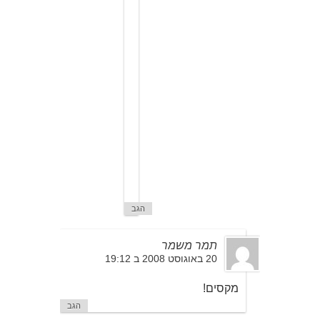
ו
ם
"
ק
ד
ם
ל
ס
פ
ר
י
ל
ד
י
ם
…
הגב
תמר משמר
20 באוגוסט 2008 ב 19:12
מקסים!
הגב