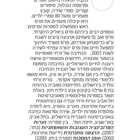
ופרסמה נובלות, סיפורים
קצרים, ספרי שירה, קובץ
מאמרים ומעל 80 ספרי ילדים.
היא קיבלה פעמיים את פרס
ראש הממשלה לספרות ופרסים
נוספים רבים ביניהם פרס ביאליק היוקרתי,
פרס זאב (5 פעמים) ארבעה ציונים לשבח
ע"ש כריסטיאן אנדרסן, פרס משרד החינוך
למפעל חיים ואת פרס יהודה עמיחי לשירה
לשנת 2007. הכתיבה של זרחי מאופיינת
בהומור ופנטזיה, חידושים מטאפוריים וגישה
רעננה לחיים הישראליים. כתיבתה נתפסת
כעילוי פוסט-מודרני של תבנית הכתיבה
הקצרה בין אם שירה, בדיון או עיון, והיא מושא
ללימודי ספרות ומחקר אקדמי. נורית זרחי
נולדה בירושלים, התייתמה מאביה בהיותה
בת 6 וגדלה בקיבוץ גבע כילדת חוץ. בעלת
תואר בספרות ופילוסופיה מאוניברסיטת
תל-אביב נורית זרחי עבדה גם כעיתונאית
בידיעות אחרונות, מעריב והארץ, היא לימדה
ומלמדת ספרות ילדים, שירה וסדנאות כתיבה
באוניברסיטה העברית בירושלים, בתל-אביב
באר-שבע, חיפה ועוד. בין ספריה:
נערות
הפרובינציה העצובות והשאפתניות
(כתר,
2007),
הרצפה מתנדנדת
(ידיעות אחרונות,
2003) ו
אמן המסכות
(זמורה ביתן, 1993)