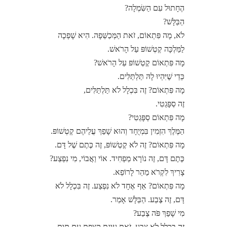
הֶחָתוּל עִם הַשִּׂמְלָה?
הַבַּלָּשׁ?
לֹא, מָה פִּתְאוֹם, זֹאת הַמְּכַשֵּׁפָה. הִיא שָׁפְכָה
לַמַּלְכָּה קֶטְשׁוֹפּ עַל הָרֹאשׁ.
מָה פִּתְאוֹם קֶטְשׁוֹפּ עַל הָרֹאשׁ?
כְּדֵי שֶׁיִּהְיוּ לָהּ תַּלְתַּלִּים.
מָה פִּתְאוֹם? זֶה בִּכְלָל לֹא תַּלְתַּלִּים,
זֶה סְפָּגֵטִי.
מָה פִּתְאוֹם סְפָּגֵטִי?
הַמֶּלֶךְ הִזְמִין בִּמְיֻחָד וְהוּא שָׁפַךְ עֲלֵיהֶם קֶטְשׁוֹפּ.
מָה פִּתְאוֹם? זֶה לֹא קֶטְשׁוֹפּ, זֶה כֶּתֶם שֶׁל דָּם.
כֶּתֶם דָּם, זֶה נוֹרָא מַפְחִיד. אוֹי וַאֲבוֹי, מִי נִפְצַע?
צָרִיךְ לִקְרֹא מַהֵר לָרוֹפֵא.
מָה פִּתְאוֹם? אַף אֶחָד לֹא נִפְצַע. זֶה בִּכְלָל לֹא
דָּם, זֶה צֶבַע. הַבַּלָּשׁ אָמַר.
מִי שָׁפַךְ פֹּה צֶבַע?
זֶה בִּכְלָל לֹא צֶבַע, זֹאת עוּגַת קַצֶּפֶת עִם תּוּת,