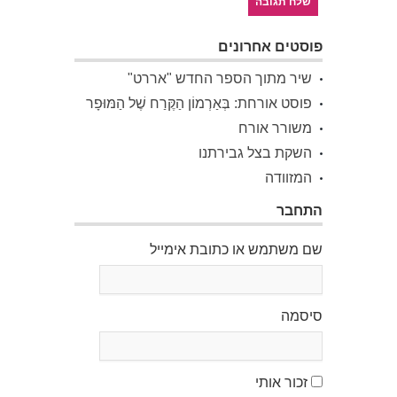
פוסטים אחרונים
שיר מתוך הספר החדש "אררט"
פוסט אורחת: בְּאַרְמוֹן הַקֶּרַח שֶׁל הַמּוּפָר
משורר אורח
השקת בצל גבירתנו
המזוודה
התחבר
שם משתמש או כתובת אימייל
סיסמה
זכור אותי