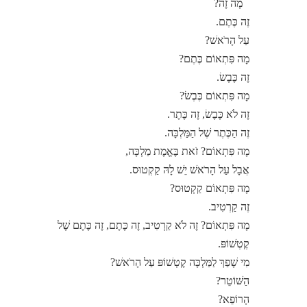
מָה זֶה?
זֶה כֶּתֶם.
עַל הָרֹאשׁ?
מָה פִּתְאוֹם כֶּתֶם?
זֶה כֶּבֶשׂ.
מָה פִּתְאוֹם כֶּבֶשׂ?
זֶה לֹא כֶּבֶשׂ, זֶה כֶּתֶר.
זֶה הַכֶּתֶר שֶׁל הַמַּלְכָּה.
מָה פִּתְאוֹם? זֹאת בֶּאֱמֶת מַלְכָּה,
אֲבָל עַל הָרֹאשׁ יֵשׁ לָהּ קַקְטוּס.
מָה פִּתְאוֹם קַקְטוּס?
זֶה קַרְטִיב.
מָה פִּתְאוֹם? זֶה לֹא קַרְטִיב, זֶה כֶּתֶם, זֶה כֶּתֶם שֶׁל
קֶטְשׁוֹפּ.
מִי שָׁפַךְ לַמַּלְכָּה קֶטְשׁוֹפּ עַל הָרֹאשׁ?
הַשּׁוֹטֵר?
הָרוֹפֵא?