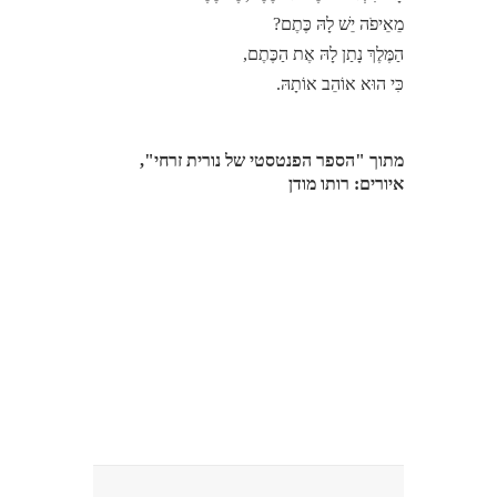
מֵאֵיפֹה יֵשׁ לָהּ כֶּתֶם?
הַמֶּלֶךְ נָתַן לָהּ אֶת הַכֶּתֶם,
כִּי הוּא אוֹהֵב אוֹתָהּ.
מתוך "הספר הפנטסטי של נורית זרחי",
איורים: רותו מודן