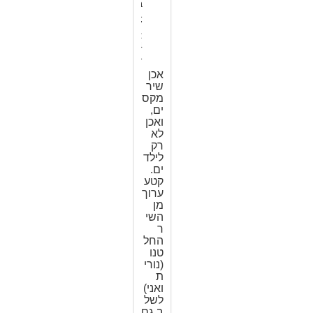
ב
1
7
:
4
1
אכן
שיר
מקס
ים,
ואכן
לא
רק
לילד
ים.
קטע
ערוך
מן
השי
ר
החל
טנו
(נורי
ת
ואני)
לשל
ב גם