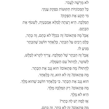
לֹא מַרְשֶׁה לַעֲבֹר.
כָּל הַמְּכוֹנִיּוֹת תְּקוּעוֹת בִּפְקָק עֲנָקִי.
מִי תָּקַע אֶת הַפְּקָק?
הַמַּלְכָּה. הִיא רָצְתָה לְמַלֵּא אַמְבַּטְיָה, לִשְׁטֹף אֶת
הַכֶּתֶם.
אֲבָל מָה פִּתְאוֹם? זֶה בִּכְלָל לֹא כֶּתֶם, זֶה כֶּתֶר,
כֻּלָּם רָבִים עַל הַכֶּתֶר, כָּלְאֶחָד חוֹשֵׁב שֶׁהַכֶּתֶר
מַגִּיעַ לוֹ.
אֲבָל זֶה הַכֶּתֶר שֶׁל הַמַּלְכָּה. צָרִיךְ לִקְרֹא לַבַּלָּשׁ,
לַשּׁוֹטֵר, לֶחָתוּל עִם הַשִּׂמְלָה.
לֶחָתוּל? מָה פִּתְאוֹם? הוּא גָּנַב אֶת הַכֶּתֶר.
מָה פִּתְאוֹם? זֶה לֹא הוּא, זֶה כָּלְאֶחָד.
הוּא גָּנַב אֶת הַכֶּתֶר. כִּי כָּלְאֶחָד חוֹשֵׁב שֶׁהוּא מֶלֶךְ.
מָה פִּתְאוֹם? רַק הַמַּלְכָּה מֶלֶךְ.
הִיא לֹא מֶלֶךְ.
אָז לָמָּה יֵשׁ לָהּ כֶּתֶר?
מָה פִּתְאוֹם? זֶה לֹא כֶּתֶר, זֶה כֶּתֶם.