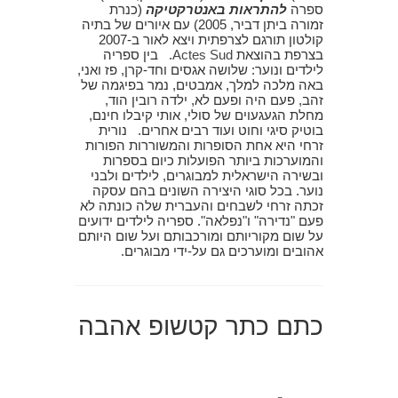
ספרה
להתראות באנטרקטיקה
(כנרת
זמורה ביתן דביר, 2005) עם איורים של בתיה
קולטון תורגם לצרפתית ויצא לאור ב-2007
בצרפת בהוצאת
Actes Sud
. בין ספריה
לילדים ונוער: שלושה אגסים וחד-קרן, פז ואני,
באה מלכה למלך, אמבטים, נמר בפיגמה של
זהב, פעם היה ופעם לא, ילדה רובין הוד,
מחלת הגעגעוים של סולי, אותי קיבלו חינם,
בוטיק סיגי וחוט ועוד רבים אחרים. נורית
זרחי היא אחת הסופרות והמשוררות הפורות
והמוערכות ביותר הפועלות כיום בספרות
ובשירה הישראלית למבוגרים, לילדים ולבני
נוער. בכל סוגי היצירה השונים בהם עסקה
זכתה זרחי לשבחים והעברית שלה כונתה לא
פעם "נדירה" ו"נפלאה". ספריה לילדים ידועים
על שום מקוריותם ומורכבותם ועל שום היותם
אהובים ומוערכים גם על-ידי מבוגרים.
כתם כתר קטשופ אהבה