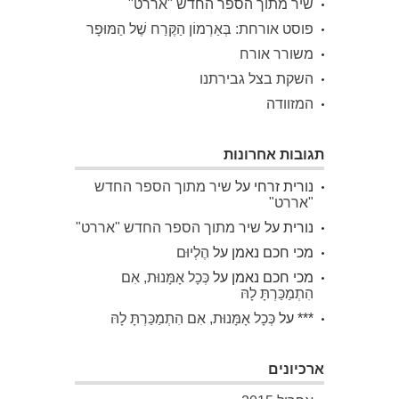
שיר מתוך הספר החדש "אררט"
פוסט אורחת: בְּאַרְמוֹן הַקֶּרַח שֶׁל הַמּוּפָר
משורר אורח
השקת בצל גבירתנו
המזוודה
תגובות אחרונות
נורית זרחי
על
שיר מתוך הספר החדש
"אררט"
נורית
על
שיר מתוך הספר החדש "אררט"
מכי חכם נאמן
על
הֶלְיוּם
מכי חכם נאמן
על
כְּכָל אָמָּנוּת, אִם
הִתְמַכַּרְתָּ לָהּ
***
על
כְּכָל אָמָּנוּת, אִם הִתְמַכַּרְתָּ לָהּ
ארכיונים