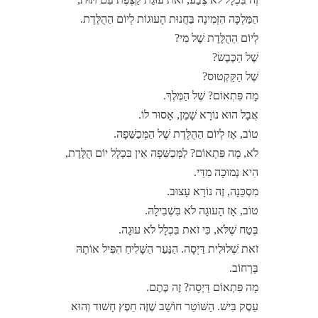
הַמַּלְכָּה הִזְמִינָה בַּחֲנוּת הָעוּגוֹת לְיוֹם הַהֻלֶּדֶת.
לְיוֹם הַהֻלֶּדֶת שֶׁל מִי?
שֶׁל הַכֶּבֶשׂ?
שֶׁל הַקַּקְטוּס?
מָה פִּתְאוֹם? שֶׁל הַמֶּלֶךְ.
אֲבָל הוּא נוֹרָא שָׁמֵן, אָסוּר לוֹ.
טוֹב, אָז לְיוֹם הַהֻלֶּדֶת שֶׁל הַמְּכַשֵּׁפָה.
לֹא, מָה פִּתְאוֹם? לַמְּכַשֵּׁפָה אֵין בִּכְלָל יוֹם הֻלֶּדֶת,
הִיא נְמוּכָה מִדַּי.
מִסְכֵּנָה, זֶה נוֹרָא עָצוּב.
טוֹב, אָז הָעוּגָה לֹא בִּשְׁבִילָהּ.
בֶּטַח שֶׁלֹּא, כִּי זֹאת בִּכְלָל לֹא עוּגָה.
זֹאת שְׁלוּלִית דַּיְסָה. הַנַּעַר הַשָּׁלִיחַ הִפִּיל אוֹתָהּ
בָּרְחוֹב.
מָה פִּתְאוֹם דַּיְסָה? זֶה כֶּתֶם.
עֵסֶק בִּישׁ. הַשּׁוֹטֵר חוֹשֵׁב שֶׁזֶּה חֵפֶץ חָשׁוּד וְהוּא