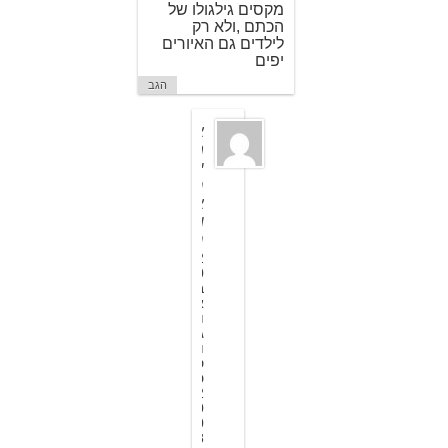
מקסים גילגולו של
הכתם ,ולא רק
לילדים גם האיורים
יפים
הגב
א
מ
י
ר
א
ו
ר
2
0
ב
א
ו
ג
ו
ס
ט
2
0
0
8