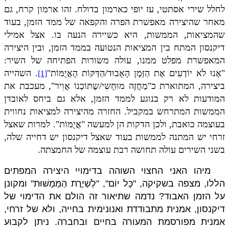
לחלל שירי אסתטי, עז יופי כארמון בדולח. זהו ארמון קרח, גם
מאחר שהיצירה מאפשרת הפרה והקפאה של ממד הזמן, בעוד
שהמציאות, הממשות, היא כשיירה הנעה בו. אצל אמילי
דיקנסון המתח בין המציאות הנטועה בממד הזמן, ובין היצירה
המאפשרת מפלט ממנו, עולה משורות הפתיחה של השיר:
"אָנוּ
לֹא יוֹדְעִים אֶת הַזְּמָן הָאָבוּד/הַדַּקּוֹת הָאֲיֻמּוֹת"
. השהייה
[1]
ביצירה, המתוארת כ"מַחֲזֶה מוּחָשִי/שֶתּוֹכְנוֹ אֲוִיר", מעכבת את
המודעות לא רק
בנוגע לממד הזמן, אלא גם ביחס לאובדן
הממשות המתרחש במקביל. החזרה מהיצירה למציאות נחווית
בעוצמה כואבת, ולכן הדקות הן למעשה "אֲיֻמּוֹת". למרות שאצל
זרחי יש המתנה לממשות בעוד שאצל דיקנסון יש דחייה שלה,
בשני השירים עולה תחושה רבת עוצמה של החמצתה.
מיהו האני החצוי השוהה בדימויי היצירה המפתים
הללו, מצפה בשקיקה, "כָּל יוֹם", "לְשַׁיֶרֶת הַמַּמָשׁוּת" ומקונן
על הזמן האבוד? נדמה שתיאור זה הולם את הדימוי של
דיקנסון, אמנית מתבודדת ואנונימית בחייה, ולא של זרחי,
אמנית מפורסמת המעורה בחיים ובחברה. ניתן לקבוע