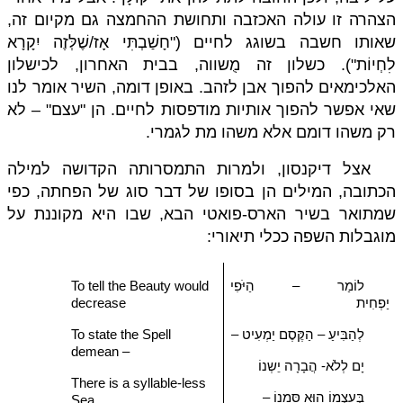
הצהרה זו עולה האכזבה ותחושת ההחמצה גם מקיום זה,
שאותו חשבה בשוגג לחיים ("חָשַׁבְתִּי אָז/שֶׁלְּזֶה יִקָרָא
לִחְיוֹת"). כשלון זה מֻשווה, בבית האחרון, לכישלון
האלכימאים להפוך אבן לזהב. באופן דומה, השיר אומר לנו
שאי אפשר להפוך אותיות מודפסות לחיים. הן "עצם" – לא
רק משהו דומם אלא משהו מת לגמרי.
אצל דיקנסון, ולמרות התמסרותה הקדושה למילה
הכתובה, המילים הן בסופו של דבר סוג של הפחתה, כפי
שמתואר בשיר הארס-פואטי הבא, שבו היא מקוננת על
מוגבלות השפה ככלי תיאורי:
לוֹמַר – הַיֹּפִי
To tell the Beauty would
יַפְחִית
decrease
לְהַבִּיעַ – הַקֶּסֶם יַמְעִיט –
To state the Spell
demean –
יָם לְלֹא- הֲבָרָה יֵשְנוֹ
There is a syllable-less
בְּעַצְמוֹ הוּא סִּמָנוֹ –
Sea