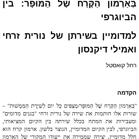
בְּאַרְמוֹן הַקֶּרַח שֶׁל הַמּוּפָר: בין
הביוגרפי
למדומיין בשירתן של נורית זרחי
ואמילי דיקנסון
רחל קואסטל
הקדמה
"בְּאַרְמוֹן הַקֶּרַח שֶׁל הַמּוּפָר/מְצַפִּים כָּל יוֹם לְשַׁיֶרֶת הַמַּמָשׁוּת" –
שורות אלו חותמות את שירה של נורית זרחי "בגנים מדומים"
ומעבירות את המתח בכלל שירתה בין הקיום המציאותי,
הביוגרפי, לבין הקיום המדומיין, הנוצר בלשון. ארמון קרח הוא
חלל מדומיין, יצירה שממירה את ייעודו המקורי של הארמון