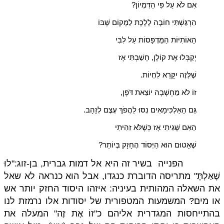
אִם לֹא עַל פִּי הַדִּמְיוֹן?
הִרְגַּשְׁתִּי חוֹבָה לָלֶכֶת לַמָקוֹם שֶׁבּוֹ
הָאוֹתִיּוֹת הַמֻּדְפָּסוֹת עַל לִבִּי
יְקַבְּלוּ אֶת קוֹלָן, חָשַׁבְתִּי אָז
שֶׁלְּזֶה יִקָּרֵא לִחְיוֹת.
זוֹ לֹא מַחְשָׁבָה יוֹצֵאת דֹּפֶן,
גַּם הָאַלְכִּימָאִים נִסּוּ לַהֲפֹךְ עֶצֶם לְזָהָב.
הַאִם שָׁגִיתִי אָז כְּשֶׁלֹּא זִהִיתִי
שֶׁאָטוּם הוּא הַיְּסוֹד הֶחָזָק בְּיוֹתֵר?
הפנייה
בשיר זה היא אל דמות גברית, בן-זוג:"לוּ
שָׁאַלְתָּ" מתריסה הדוברת כנגדו, אבל הוא כנראה לא שאל
את השאלה המהותית בעיניה: איזהו היסוד החזק יותר אש
או מים? המשמעות המטפורית של יסודות אלו נרמזת לנו
בהתייחסות המגדרית אליהם כ"זוֹ אֶת זֶה" המעלה את