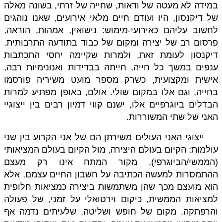
במידה לא מעטה של ודאות, שחייה של זרחי, בשונה מאלה
של דיקנסון, היו ועודם חיים מלאי אירועים, שאנו נוהגים
לחשוב עליהם כאירועי-מימוש: נישואין, אמהות, הוראה,
פרסום רב של יצירה ומקום של כבוד בתודעה התרבותית.
דיקנסון לעומת זאת, ולמרות שקיימה יחסי התכתבות
ענפים במשך כל חייה, חייתה בבדידות ואנונימיות רבה,
אישית ומקצועית, כשרק מספר מועט משיריה פורסמו
בחייה, וגם אלו במקום שולי. אולם, באופן מפתיע למרות
הבדלים ביוגרפיים אלו, ישנם קווי דמיון רבים בין ייצוגיי
האני של שתי המשוררות.
ייצוגי האני העולים משירתן הם של אני הקרוע בין שני
עולמות: הקיום בעולם היצירה, מול הקיום בעולם המציאותי
(הממשי/הביוגרפי). מקור המתח אינו רק מעצם
ההתמסרות למעשה הכתיבה על חשבון החיים עצמם, אלא
הוא מועצם מכך שהן משתמשות ביצירה כמציאות חלופית
למציאות הממשית, כיקום וירטואלי על זמני, של פעולה
והרפתקה. מקום של חופש ושליטה, שלעיתים נדמה אף