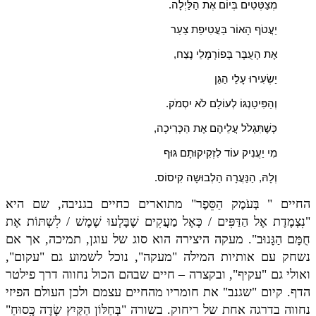
מְצַטְּטִים בְּיוֹם אֶת הַלַּיְלָה
.
יַעֲטֹף הָאוֹר בַּעֲטִיפַת צַעַר
אֶת הָעֻבָּר בְּפוֹרְמָלֵי נֶצַח
,
יַשְׂעִירוּ עָלֵי הַגַּן
וְהַפִּיטַנְגּוֹ לְעוֹלָם לֹא יִסְמֹק
.
כְּשֶׁתִּגְלֹל עֲלֵיהֶם אֶת הַכְּרִיכָה
,
מִי יַעֲנִיק עוֹד לִזְקִיקוּתָם גּוּף
וְלָהּ, הַנַּעֲרָה הַלְבוּשָה קִיסוֹס
.
החיים " בְּעֹמֶק הַסֵּפֶר" מתוארים כחיים בגניבה, שם היא
"נִצְמֶדֶת אֶל הַדַּפִּים / כְּאֶל מַעֲקִים שֶׁבָּלְעוּ שֶׁמֶשׁ / לִשְׁתּוֹת אֶת
חֻמָּם הַגָּנוּב". מעקה היצירה הוא סוג של עוגן, תמיכה, אך אם
נשחק עם אותיות המילה "מעקה", נוכל לשמוע גם "עקום",
ואולי גם "עקיף", ובקצרה – חיים שבהם הכול נחווה דרך פילטר
הדף. קיום "שגנב" את חומריו מהחיים עצמם ולכן העולם הפיזי
נחווה בדרגה אחת של ריחוק. בשורה "בְּחַלּוֹן הַקַּיִץ שָׂדֶה כִָּסוּחַ"