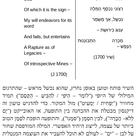
רְצוֹנִי נִכְסָף הַמִּלָּה
Of which it is the sign –
נִכְשָל, אַךְ מְשַמֵּר
My will endeavors for its
word
עִנּוּג כִּירוּשַת –
And fails, but entertains
מִכְרֵה הִתְבּוֹנְנוּת
הַנֶּפֶש
–
A Rapture as of
Legacies –
(שיר 1700)
Of introspective Mines –
(J 1700)
השיר פותח וטוען באופן נחרץ, שהוא נכשל מראש – שהתרגום
המילולי של היופי ("לוֹמַר – הַיֹּפִי / לְהַבִּיעַ – הַקֶּסֶם") תמיד
מחוויר ("יַפְחִית / יַמְעִיט") מול המקור. כדי להדגיש טיעון זה
דיקנסון מבטלת את ההבחנה בין התופעה, או האובייקט ("יָם
לְלֹא– הֲבָרָה"), לבין הסַמָּן ("סִּמָנוֹ"), והתופעה הופכת לסַמָּן הטוב
ביותר של עצמה, לייצוג היחיד האפשרי. המילה המודפסת שחור
על לבן – "ים" – לעולם לא תוכל להעביר את העוצמה המנטלית