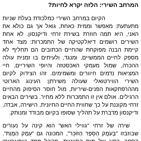
המרחב השירי: הלזה יקרא לחיות?
הקיום במרחב השירי כמלכודת בעלת שניות
מתעתעת: מאפשר וממית כאחת, גואל אך גם כולא את
האני, היא תמה חוזרת בשירת זרחי ודיקנסון. לא אחת
השירים רושמים דיאלקטיקה של התמכרות: מצד אחד
קיימת הבנה מפוקחת שהחיים הכתובים הם תחליף לא
מספק לחיים הממשיים, ומנגד, ולעיתים בו זמנית עולה
ההכרה, שמול מעמקי האכסטזה והיופי השיריים, חיי
המציאות נדמים חיוורים ומשמימים. זהו הצידוק לקיום
השירי הווירטואלי שעולה משירתן: העינוג הארוטי
מההרפתקאות הפנים-שיריות, מול חוסר הסיפוק מהחיים
הרגילים. אולם אין זו התמכרות ללא מחיר. בשירים הבאים
זרחי מקוננת על כך שחווית החיים החיונית, הישירה, אבדה,
ודיקנסון מדברת על תהליך שסופו בקיום מבודד ומנותק.
שירה של זרחי "גווילי האש" הוא קינה על נעורים
שבוזבזו "בְּעֹמֶק הַסֵּפֶר הַזּוֹכֵר", המכונה גם "עֵמֶק הַמָּוֶת".