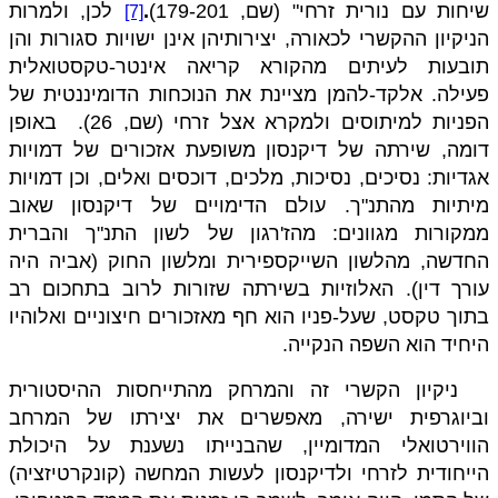
שיחות עם נורית זרחי" (שם, 179­-201)
.
לכן, ולמרות
[7]
הניקיון ההקשרי לכאורה, יצירותיהן אינן ישויות סגורות והן
תובעות לעיתים מהקורא קריאה אינטר-טקסטואלית
פעילה. אלקד-להמן מציינת את הנוכחות הדומיננטית של
הפניות למיתוסים ולמקרא אצל זרחי (שם, 26).
באופן
דומה, שירתה של דיקנסון משופעת אזכורים של דמויות
אגדיות: נסיכים, נסיכות, מלכים, דוכסים ואלים, וכן דמויות
מיתיות מהתנ"ך. עולם הדימויים של דיקנסון שאוב
ממקורות מגוונים: מהז'רגון של לשון התנ"ך והברית
החדשה, מהלשון השייקספירית ומלשון החוק (אביה היה
עורך דין). האלוזיות בשירתה שזורות לרוב בתחכום רב
בתוך טקסט, שעל-פניו הוא חף מאזכורים חיצוניים ואלוהיו
היחיד הוא השפה הנקייה.
ניקיון הקשרי זה והמרחק מהתייחסות ההיסטורית
וביוגרפית ישירה, מאפשרים את יצירתו של המרחב
הווירטואלי המדומיין, שהבנייתו נשענת על היכולת
הייחודית לזרחי ולדיקנסון לעשות המחשה (קונקרטיזציה)