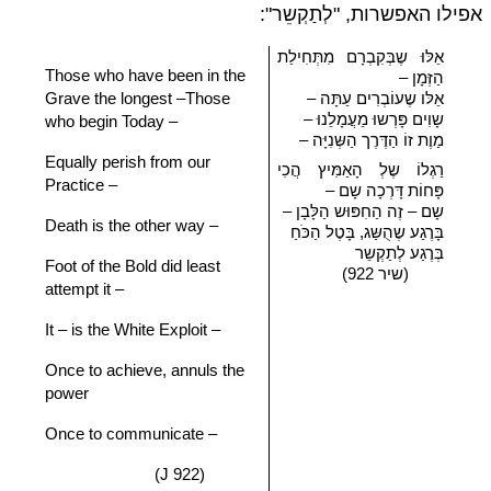
אפילו האפשרות, "לְתַקְשֵר":
אֵלּוּ שֶבְּקִבְרָם מִתְּחִילַת
Those who have been in the
הַזְּמָן –
אֵלּו שֶעוֹבְרִים עַתָּה –
the longest –Those
Grave
שָוִים פָּרְשוּ מֵעֲמָלֵנוּ –
who begin Today –
מַוֶת זוֹ הַדֶּרֶך הַשְּנִיָּה –
Equally perish from our
רַגְלוֹ שֶלְ הָאַמִּיץ הֲכִי
Practice –
פָּחוֹת דָּרְכָה שָם –
שָם – זֶה הַחִפּוּש הַלָּבָן –
Death is the other way –
בָּרֶגַע שֶהֻשַּג, בָּטֶל הַכֹּחַ
בְּרֶגַע לְתַקְשֵר
Foot of the Bold did least
(שיר 922)
attempt it –
It – is the White Exploit –
Once to achieve, annuls the
power
Once to communicate –
(J 922)