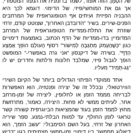
של הסַמָּן. הווה אומר, לשמר בו זמנית את הממד המטפורי,
אך גם את המוחשי/פיזי, של הדימוי. דוגמא לכך היא
ההבניה הפיזית ועיתים אף הטופוגראפית של המרחבים
הפנים-שירים. בשיר "הדובדבן האחרון", שצוטט קודם, זרחי
שוזרת את התלת-ממדיות הטופוגראפית של המרחב
המדומיין בדו-ממדיות של הדף הכתוב, באמצעות דימויים
כגון "כְּשֶׁהֶעָמׂק מִתְגַּבְּהַּ לְמִישׁוֹר" ו"סוֹף הָעוׂלָם הוׂפֵך אֶמְצַע
הַדַּף". בשירה של דיקנסון "אני גרה באפשרי-" המופשט
הופך לגבול פיזי, שמלבד חלונות ודלתות וחדרים יש לו
"גַּג-תָּמִיד" מעליו.
אחד ממוקדי הפיתוי הגדולים ביותר של הקיום השירי
הווירטואלי, ובכלל זה של יצירה ופנטזיה, הוא האפשרות
לבריחה מממד הזמן או לחלופין, ליצירה של זמן-מרחב
אחר, לעיתים ממשי לא פחות. היצירה, כאמור, מתרחשת
מחוץ לממד הזמן בעוד שהמציאות הביוגרפית קשורה קשר
טראגי לזמן החולף, עד למוות הבלתי-נמנע. ספר שיריה
האחרון של זרחי, בעל השם הסימבולי: "עשב הזמן", הוא
דיאלוג מתמשך בין דימויי זמן-ממשי מצמיתים כגון "כְּרִישׁ