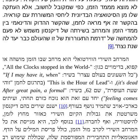
לא מוצא מממד הזמן, כפי שמקובל לחשוב, אלא העתקה
שלו מן הסיטואציה הבדיונית ליחסי המשוררת עם קוראיה.
בהקשר זה אף מראה לחמן, שהקשר ההדוק והדינאמי בין
ממדי הזמן והמרחב בשירתה של דיקנסון משמש לא פעם
להמחשה של "דרמת התעוררות של זו שהעולם כבר יעד לה
שנת נצח".
[9]
המרחב השירי הווירטואלי הוא מרחב שבו הזמן מושהה או
קפוא, בדימויים כגון:
"All the Clocks stopped in the World-"
,
("כל השעונים בעולם עצרו" בשיר: "
”If I may have it, when
it's dead
), ו-
"This is the Hour of Lead"
(בתרגום לחמן "זוהי
שעת העופרת", שם 62, בשיר: "
After great pain, a formal
feeling comes
")
יחד עם זאת הוא נוכח כזרם תחתי, ועיתים
כארכי-אויב שתמיד נושף בעורף.
ישנם שירים בהם דיקנסון
[10]
משרטטת את גבולות הקיום השירי כאזור מחוץ לזמן,
להיסטוריה, ואף לחברה.
בנוסף לכך, היא מגייסת את כל
[11]
המרחב השירי לקרב מול הזמן, כולל פריסת המילים על הדף.
האנומאליות התחבירית המפורסמת שלה, שכוללת שימוש רב