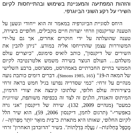
והזהות המפתיעה והמעניינת בשימוש ובהתייחסות לקיום
השירי על רקע השוני הביוגרפי.
היחס לסוגיית הביוגרפיה במאמר זה הוא ייחודי ונשען על
הטענה שדיקנסון וזרחי יוצרות חיים מקבילים, חלופיים ביצירה,
טענה שהועלתה על ידי חוקרים אחרים, אך גם על-ידי
המשוררות עצמן שהתייחסו אליה במודע. "ניתן להבין את
השירים של דיקנסון", כותב לואיס סימונס, "כיוצרים עולם
משלהם… העולם הנוצר בשירה משמש אלטרנטיבה לקיום
הממשי בחיים החברתיים באמהרסט, מסצ'וסט, ברבע השלישי
של המאה ה-19" (
). דברים דומים כותבת נועה
Simons 1985, 165
מנהיים על זרחי: "כמי שסדריה נפרעו בגיל חמש בראה זרחי
ביצירותיה עולם חלופי, שלתוכו קיבצה את יצורי הדמיון,
המיתוס והאגדה, הלנים זה לצד זה בכפיפה משותפת, שוויונית
כמעט" (מנהיים 2009, 132). שירה של דיקנסון "אני גרה
באפשרי-" (תרגום לחמן, דיקנסון 2006, 59), הוא שיר הלל
לקיום החלופי, שאותו היא מתארת כ"בַּיִת מוּאָר יוֹתֵר מִפְּרוֹזָה– /
מֻכְפָּל בְּחַלּוֹנוֹת– / נַעֲלֶה בִּדְלָתוֹת". בשיר "הדובדבן האחרון" זרחי