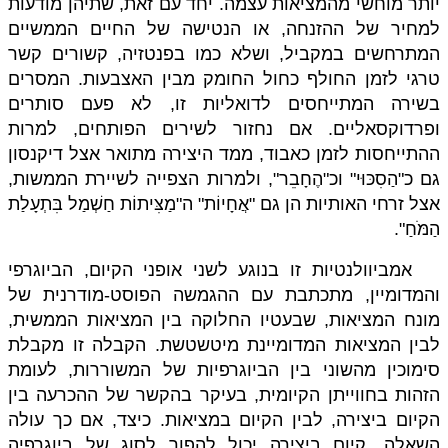
יותר מוחשי מהמציאות עצמה. יחד עם זאת, שתיהן מודעות
למחיר של ההזנחה, או הנטישה של החיים הממשיים
המתרחשים במקביל, ושלא כמו בפנטזיה, קשורים קשר
טרגי לזמן החולף כחול החומק מבין האצבעות. המסרים
בשירה המתייחסים לדואליות זו, לא פעם סותרים
ופרדוקסאליים. אם נחזור לשירים הפותחים, למרות
ההתייחסות לזמן כאבוד, ממד היצירה מתואר אצל דיקנסון
גם כ"הַסִכּוּי" וכ"הֶחָבֵר", ולמרות הצפייה לשיירת הממשות,
אצל זרחי האותיות הן גם "אֲחָיוֹת" ה"מַצִּיתוֹת חַשְׁמַל בִּתְעָלַת
הַמֹּחַ".
אמביוולנטיות זו בנוגע לשני אופני הקיום, הביוגרפי
והמדומיין, מתכתבת עם ההגמשה הפוסט-מודרנית של
מונח המציאות, שבעטיו החלוקה בין המציאות הממשית,
לבין המציאות המדומיינת מיטשטשת. הקבלה זו מקבלת
סימוכין מהשוני בין הביוגרפיות של המשוררות, לעומת
הזהות בחווייתן הקיומית, בעיקר בהקשר של ההכרעה בין
הקיום ביצירה, לבין הקיום במציאות. כיצד, אם כך עולה
השאלה, קיום ביצירה יכול להפוך לסוג של ביוגרפיה