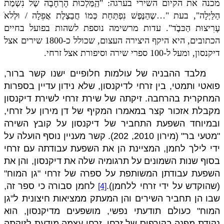
מכנה את הקיום השירי בערגה: "הַַמַּלְכוּת הָרְחָבָה שֶל נִשְמַת
הַלַּיְלָה", בעת "…שֶהַנֶּפֶשׁ נִפְתַּחַת כְּמוֹ חֲבַצֶלֶת אֲפֵלָה / וּלְלאׁ
עָרִיצוּת הַכּבֶׁד". עדות מרשימה נוספת לשהות בפועל בחיים
הכתובים, היא היקף היצירה העצום, שכולל כ-1800 שירים אצל
דיקנסון, ומעל ל-100 ספרי שירה וסיפורת אצל זרחי.
מלבד ההבניה של עולמות חלופיים ישנו קשר ברור,
פואטי ותמטי, בין זרחי לדיקנסון, שלא נידון עדיין בספרות
המחקרית בהרחבה. זיקתה של שירת זרחי לשירת דיקנסון
מקבלת אזכור קצר במאמרו המקיף של דן מירון על זרחי,
ובמיוחד השפעת התחביר של דיקנסון על קובץ השירה
"מטעי בר" (מירון 2010, 202). קשר מעניין נוסף הועלה על
ידי לילך לחמן, המציינת הן את השפעת עבודתה עם זרחי
בסוף שנות השמונים על תרגומיה שלה את דיקנסון, והן את
השפעת עבודתן המשותפת על ספרה של זרחי "גן המוח"
(שהוקדש על ידי זרחי ללחמן).
לחמן סבורה כי ספר זה,
[4]
שבו הן תחביר השירים והן המעתק ממציאות חיצונית ל"גן
המוח" כעולם תודעתי נפשי, מושפעים מדיקנסון, הוא
נקודת מפנה בקורפוס של זרחי.
זרחי עצמה מודעת לזיקתה