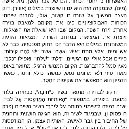
האפשרות כי יחסי הכוחות הם של גבר (אש), מול אישה
(מים), שבמקרה הזה היא גם זו שיוצרת במילים (אוויר). דוק
העצב המשוך על שורה זו קשור, אולי, להבנה שיחסי
הכוחות האבולוציוניים פינו את מקומם למאבק בזירה
אחרת, זירת השפה, המקום שבו היא שואלת את השאלות,
ויוצרת את המציאות במרחב השירי. המציאות הזוגית
המשוחזרת במילים היא הדבר הכי רחוק מפנטזיה, כבר לא
אש ומים, אלא סתם "אִישׁ וְאִשָּׁה" אשר "יֵשׁ לָהֶם קִירוֹת",
פיזיים אבל אולי גם רגשיים, "דֶּלֶת" "שֻׁלְחָן" ואפילו "כֶּלֶב",
מעין סמל להתברגנות. הקיום הממשי הרגיל, מתואר באופן
מאוד פיזי ולא מרומם נפש, כמשהו כולא וחסר, כאשר
הדמיון הוא המאפשר את שקיפות החֶסֶר.
הרקע לבחירה מתואר בשיר כ"חוֹבָה", כבחירה בלתי
נמנעת, ביצירה. במטפורה "הָאוֹתִיּוֹת הַמֻּדְפָּסוֹת עַל לִבִּי",
ישנה רמיזה ל"שימני כחותם על ליבך" בשיר השירים (פרק
ח פסוק ו), שבניגוד לשיר זה, הוא חגיגה חושנית ורוחנית
של החיבור בין גבר לאישה. האותיות עצמן, הן המודפסות
על ליבה, ולכן החובה לתת להן את "קוֹלָן". אבל מיד אחרי