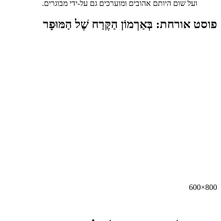
ועל שום היותם אהובים ומוערכים גם על-ידי מבוגרים.
פוסט אורחת: בְּאַרְמוֹן הַקֶּרַח שֶׁל הַמּוּפָר
800×600