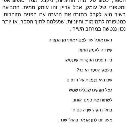
הספר, כסוג של מות החיוניות, מקבל ממד טופוגראפי
ומטפורי של עומק, אבל עדיין זהו עומק ממית. התביעה
בשיר היא לקבל בחזרה את הנערה עם הפנים הזוהרות,
כמטפורה לתמימות וחיוניות, שנעלמה לתוך הספר, או יותר
נכון ננטשה במרחב השירי:
הַאִם אוּכַל עוֹד לֶאֱסֶֹף אוֹתִי מִן הַנַּעֲרָה
שֶׁיָּרְדָה לְעֵמֶק הַמָּוֶת
בֵּין הַפָּנִים הַזּוֹהֲרוֹת שֶנִּנְטְשׁוּ
בְּעֹמֶק הַסֵּפֶר הַזּוֹכֵר
?
שָׁם הִיא נִצְמֶדֶת אֶל הַדַּפִּים
כְּאֶל מַעֲקִים שֶׁבָּלְעוּ שֶׁמֶשׁ
לִשְׁתּוֹת אֶת חֻמָּם הַגָּנוּב
.
בְּחַלּוֹן הַקַּיִץ שָׂדֶה כִָּסוּחַ
מְעוֹן יוֹם לְתַן אוֹ אֹחַ בְּהוּלֵי שֵׁנָה
,