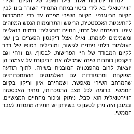
למרות יתרונות אלה, צילו האפל של הקיום השירי
הווירטואלי בא לידי ביטוי במתח התמידי השורר בינו לבין
הקיום הביוגרפי. הקיום השירי מפתה עד כדי התמכרות
להתענגות האכסטטית, הריגוש והתרוממות הנפש המזוהים
עימו. בשירתה של זרחי, החיים "הרגילים" נדמים בנאליים
ומשמימים לעומתו, ואילו אצל דיקנסון הפערים בין שני
העולמות בלתי ניתנים לגישור, ומובילים בסופו של דבר
לקיום המבודד של חיי הפרישות. לבסוף, גם זרחי וגם
דיקנסון כותבות שירה שמכילה את הביקורת על עצמה: הן
יוצאות לרוב מהפנטזיה המובנית בשירה, לתוך תודעה
מפוקחת ומתמודדות עם האלמנטים ההתמכרותיים
שהמרחב השירי מאפשר, ושמחירם איון וריקון בקיום
הממשי. בדומה לכל מצב התמכרותי, מחיר האכסטזה
הווירטואלית הוא סבל, ניתוק וניכור מהחיים הממשיים,
ובמובן הזה ניתן לטעון כי בשירתן יש חתירה מתמדת לעבר
הממשי.