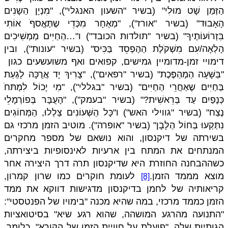
הַזְּמַן שָׁט מוּלִי" (בשיר "השעון האנגלי"), "מִנְיָן הַשָנִים
הָאָבוּד" (בשיר "אורז"), "מְאֻחָר מִכְּדֵי שֶתֶּאֱסףׁ אוֹתִי
בִּזְרוֹעוֹתֶיךָ" (בשיר "תולדות הכובד") ו"…הַחַיִּים מַמְשִׁיכִים
הָלְאָה/עִם מִשְׁקׂלֶת הַהֶפְסֵד בַּכִּיס" (בשיר "עונות"), ובין
דימויי זמן-מדומיין גמישים, קפואים ואף משועשעים כגון
"בַּשָּׁעָה הַמְהַפֶּכֶת" (בשיר "רפאים"), "צָרִיךְ יָד אֲרֻכָּה לָגַעַת
בַּחַיִּים שֶאַחֲרֵי הַחַיִּים" (בשיר "בגללי"), "מִי יָכוֹל לִמְתּחׁ
כְּנָפַיִם עַד בְּרֵאשִׁית?" (בשיר "בעמק"), "הָעֻבָּר בְּפוֹרְמָלֵי
נֶצַח" (בשיר "גווילי האש") ו"כָּל הַשְּׁעוֹנִים צַלְלוּ, הַמְּחוֹגִים
נִתְקְעוּ בַּחוֹל הַלָּבָן" (בשיר "אופרה"). מוטיב הזמן מרכזי גם
בשירתה של דיקנסון, והוא נושאם של מספר מחקרים
המנתחים את המתח בין ארעיות לאינסופיות ביצירתה,
כשההבחנה החוזרת היא שדיקנסון תרה דרך היצירה אחר
מוצא מממד הזמן.
לעומת חוקרים כמו שרון קמרון,
[8]
קריאותיה של לחמן בדיקנסון מדגישות דווקא את ממד
הזמן כממד מרכזי, במה שהיא מכנה "בימויו של הפנטסטי":
"התנועה מהרגע המושהה, שהוא רגע שיא" בסיטואציות
הגותיות שלה, "פועלת על חוויית הזמן של הקורא". כלומר,