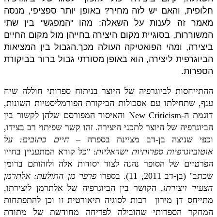
חלופית, והאם יש לזה מחיר? באופן יותר ספציפי, מנסה
מאמר זה לענות על השאלה: מהו "המפגש" בין שתי
המשוררות, בסוגיית מקום היצירה בחייהן מול מקום החיים
ביצירה, ומהי הפואטיקה העולה מכך.הגבול בין המציאות
הביוגרפית ליצירה, הוא באופן מסורתי גבול ברור בביקורת
הספרות.
ההתייחסות לביוגרפיה של היוצר בניתוח ספרותי חוללה שיח
ענף, שתחילתו עם אסכולות הביקורת הפורמליסטיות השונות,
דוגמת ה-
New Criticism
והאיסור המפורסם שלהן לקשור בין
הביוגרפיה של היוצר לתכני היצירה. זהו קשר שפיתוי רב בצידו,
וכפי שניצה בן-דב מציינת בספרה –
חיים כתובים: על
אוטוביוגרפיות ספרותיות ישראליות
: "כל קורא המתעניין בחייו
הפרטיים של הסופר נהנה לצוד יסודות אלה ולזהותם ברומן
שכתב" (בן-דב 2011, 11). בספרו
פרפר מן התולעת: אלתרמן
הצעיר ויצירתו
, הקושר בין הביוגרפיה של אלתרמן ליצירתו,
מתייחס דן מירון
רבות לסוגיה תיאורטית זו וכן להתפתחות
המחקר הספרותי שהובילה לפריחה מחודשת של מתודת