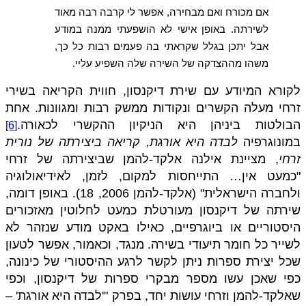
אם מכורח ואם מבחירה, אפשר לי קרבה רבה מאוד
לשירתה. באופן אישי לא הושפעתי ממנה במודע
אבל יתכן בגלל שקראתי בה פעמים רבות כל כך,
משהו מההצדקה של השירה שלה השפיע עליי.
לקורא המיודע עם שירת דיקנסון, חווית הקריאה בשירי
זרחי מעלה הקשרים ונקודות ממשק רבות ומגוונות. אחת
הבולטות ביניהן היא הניקיון ההקשרי לכאורה.
[6]
במונוגרפיה
לבדה היא אורגת, קריאה ביצירתה של נורית
זרחי
, מציינת אילנה אלקד-להמן שביצירתה של זרחי
"כמעט אין… התייחסות למקום, לזמן, לאידיאולוגיה
ולחברה הישראלית" (אלקד-להמן 2006, 18). באופן דומה,
שירתה של דיקנסון מעורטלת כמעט לחלוטין מאזכורים
היסטוריים או ביוגרפיים, כאילו באקט מודע שנזהר לא
לשייר כל חומר תיעודי בשירה. מנגד, וכאמור, אפשר לטעון
שכל יצירת ספרות ניתן לקשר לרגע ההיסטורי של כינונה,
כפי שאכן עשו מספר מבקרי ספרות של דיקנסון, וכפי
שאלקד-להמן וזרחי עושות יחד, בפרק "'לבדה היא אורגת' –