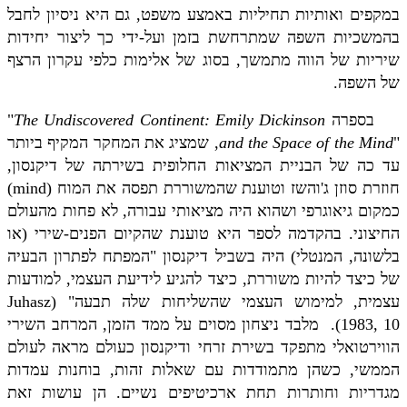
במקפים ואותיות תחיליות באמצע משפט, גם היא ניסיון לחבל
בהמשכיות השפה שמתרחשת בזמן ועל-ידי כך ליצור יחידות
שיריות של הווה מתמשך, בסוג של אלימות כלפי עקרון הרצף
של השפה.
בספרה
The Undiscovered Continent: Emily Dickinson
"
"
Mind
and the Space of the
, שמציג את המחקר המקיף ביותר
עד כה של הבניית המציאות החלופית בשירתה של דיקנסון,
חוזרת סוזן ג'והשז וטוענת שהמשוררת תפסה את המוח (
mind
)
כמקום גיאוגרפי ושהוא היה מציאותי עבורה, לא פחות מהעולם
החיצוני. בהקדמה לספר היא טוענת שהקיום הפנים-שירי (או
בלשונה, המנטלי) היה בשביל דיקנסון "המפתח לפתרון הבעיה
של כיצד להיות משוררת, כיצד להגיע לידיעת העצמי, למודעות
עצמית, למימוש העצמי שהשליחות שלה תבעה" (
Juhasz
1983, 10
).
מלבד ניצחון מסוים על ממד הזמן, המרחב השירי
הווירטואלי מתפקד בשירת זרחי ודיקנסון כעולם מראה לעולם
הממשי, כשהן מתמודדות עם שאלות זהות, בוחנות עמדות
מגדריות וחותרות תחת ארכיטיפים נשיים. הן עושות זאת