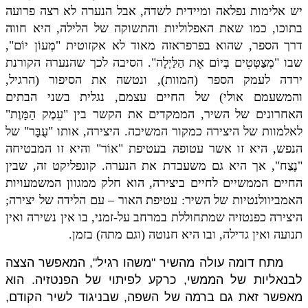
יש אלימות נפלאה ומיידית לשדה, אבל הנערה לא רצה פרועה
בתוכו, כמו שאת האפלוליות והתשוקה של הלילה, היא חווה
דרך הספר, שהוא בפרפראזה מאוד לא אקזוטית "מְעוֹן יוֹם",
שבו "מְצַטְּטִים בְּיוֹם אֶת הַלַּיְלָה
."
הסיבה לכך שהנערה הקורנת
ירדה לעמק הספר (המוות), ונטשה את הסיפור (הרגיל,
והמשעמם אולי) של החיים עצמם, נגלית בשני הבתים
האחרונים של השיר, הממקדים את הקשר בין "עֵמֶק הַמָּוֶת"
לאלמוות של היצירה כמקור המשיכה. היצירה, אותו "עֻבָּר" של
הנפש, היא זו אשר עטופה בעטיפת "אוֹר" והיא זו המבטיחה
"נֶצַח", אך היא גם משעבדת את הנערה. קונפליקט זה, שבין
החיים הממשיים לחיים ביצירה, הוא חלק ממגוון המשמעויות
האמביוולנטיות של השיר: עטיפת האור – עם הלידה של יצירה;
היצירה כפנטזיה שמתחוללת במרחב על-זמני, בו אין נשירה ואין
תנועה ואין גדילה, ובו היא חנוטה (וגם מתה) בזמן.
מתח דומה עולה מהשיר "משהו רגיל", המאפשר הצצה
לבנאליות של הממשי, כרקע לפיתוי של הפנטזיה. הוא
מאפשר זאת גם ברמה של השפה, שבניגוד לשיר הקודם,