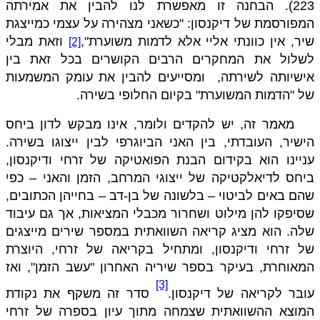
223). הבחנה זו מאפשרת לנו להבין את אמירתה
המפורסמת של דיקנסון: "כשאני מצהירה על עצמי כמייצגת
שיר, אין כוונתי אליי אלא לדמות משוערת",
וזאת מבלי
[2]
לשלול את המחקרים הרבים הקושרים בכל זאת בין
אישיותה לשירתה,
ומסייעים להבין את עומק המשמעות
של "הדמות המשוערת" בקיום החלופי בשירה.
מאמר זה, יש להקדים ולומר, אינו מבקש לדון ביחס
הישיר, העובדתי, בין האני הביוגרפי לבין ייצוגו בשירה.
עניינו הוא בקידום הבנת הפואטיקה של זרחי ודיקנסון,
ביחס לדיאלקטיקה של ייצוגי המרחב, הזמן והאני – כפי
שהם באים לביטוי – בלשונה של בן-דב – בחייהן הכתובים,
שסיפקו להן מילוט ושחרור מכבלי המציאות, אך גם עיבוד
שלה. הוא מציג קריאה השוואתית במספר שירים מייצגים
של זרחי ודיקנסון, ומתחיל בקריאה של זרחי, היוצרת
המאוחרת, בעיקר בספר שיריה האחרון "עשב הזמן", ואז
[3]
עובר לקריאה של דיקנסון.
סדר זה משקף את נקודת
המוצא ההשוואתית שצמחה מתוך עיון בספרה של זרחי