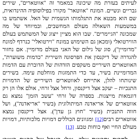
לעיתים בעזרת מה שיכונה במאמר זה "אווטארים",
שירים
גבריים ונשיים. המונח "אווטאר" מקורו בפילוסופיה ההינדואית,
שם הוא מבטא את התגלמותו הגשמית של האל. אשתמש בו
במשמעות השאולה מעולם המחשבים, ובמיוחד של מה
שמכונה "הגיימרים". שבו הוא מציין ייצוג של המשתמש בעולם
הווירטואלי (ומכאן גם השימוש במונח "וירטואלי" כנרדף למונח
"מדומיין"), סוג של גילום של האני בעולם מדומיין. אם נחזור
להגדרה של דיקנסון את הפרסונה השירית "כדמות משוערת",
האווטארים השיריים משקפים הזדהות של הדוברת עם הדמות
המדומיינת בשיר, עד כדי התמזגות מוחלטת עימה. בשירים
שינותחו להלן, אתייחס לאווטארים השיריים של הדמויות
התנכיות – יעקב אצל דיקנסון, ורחל אצל זרחי, אולם אלו הן רק
דוגמאות מייצגות. בספרה של זרחי "עשב הזמן" נמצא גם
אווטארים של אריאדנה המיתולוגית (בשיר "אריאדנה"), ושל
חווה התנכית (בשיר "חוץ גן עדן"). אצל דיקנסון נמצא
אווטארים רבים
ומגוונים הכוללים דמויות מלכותיות, דמויות
[12]
מעולם החיי ואף כוחות טבע.
[13]