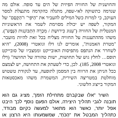
והחושנית של החוויה הפיזית של הים עד סופה. אולם מה
שנדמה כתשוקה לאי-שפה, מתגלה כהקדמה מתנצלת למסר
העוקב, כי למרות כשל המילים להעביר את "הַיֹּפִי" ו"הַקֶּסֶם" של
המקור, לשפה יש יכולת מסוימת לשמר את הראשוניות
המנטלית של החוויה ("עִנּוּג כִּירוּשַת / מִכְרֵה הִתְבּוֹנְנוּת הַנֶּפֶש").
משהו מההתענגות על החוויה מצליח בכל זאת להיות מועבר.
"מטרת האמנות", אומרים לנו דלז וגואטרי (2008), "היא
לשחרר את הנתפס מתפיסות האובייקט וממצביו של סובייקט
תופס… לחלץ גוש של תחושות, ישות טהורה של תחושה" (דלז
וגואטרי 2008,
185). לכן, כדי לשעתק את התחושה, יש לצמצם
ככל הניתן את הרווח בין המסמן לתופעה, עד לנקודת טשטוש
מוחלטת במטריצה השירית, המשמרת משהו מאכסטאזת
המקור בייצוג הלשוני.
השיר "אלו שבקברם מתחילת הזמן", מציג גם הוא
תובנה לגבי תהליך היצירה, אולם הפעם נוסף לכך היבט
אפל יותר, כאשר הוא מתואר למעשה כקיום מבודד,
כתהליך המבטל את "הַכֹּחַ", שמשמעותו היא הרצון או