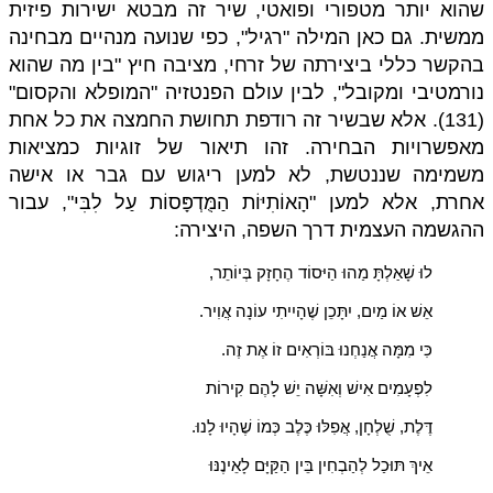
שהוא יותר מטפורי ופואטי, שיר זה מבטא ישירות פיזית
ממשית. גם כאן המילה "רגיל", כפי שנועה מנהיים מבחינה
בהקשר כללי ביצירתה של זרחי, מציבה חיץ "בין מה שהוא
נורמטיבי ומקובל", לבין עולם הפנטזיה "המופלא והקסום"
(131). אלא שבשיר זה רודפת תחושת החמצה את כל אחת
מאפשרויות הבחירה. זהו תיאור של זוגיות כמציאות
משמימה שננטשת, לא למען ריגוש עם גבר או אישה
אחרת, אלא למען "הָאוֹתִיּוֹת הַמֻּדְפָּסוֹת עַל לִבִּי", עבור
ההגשמה העצמית דרך השפה, היצירה:
לוּ שָׁאַלְתָּ מַהוּ הַיּסוֹד הֶחָזָק בְּיוֹתֵר,
אֵשׁ אוֹ מַיִם, יִתָּכֵן שֶׁהָיִיתִי עוֹנָה אֲוִיר.
כִּי מִמָּה אֲנַחְנוּ בּוֹרְאִים זוֹ אֶת זֶה.
לִפְעָמִים אִישׁ וְאִשָּׁה יֵשׁ לָהֶם קִירוֹת
דֶּלֶת, שֻׁלְחָן, אֲפִלּוּ כֶּלֶב כְּמוֹ שֶׁהָיוּ לָנוּ.
אֵיךְ תּוּכַל לְהַבְחִין בֵּין הַקַּיָּם לָאֵינֶנּוּ