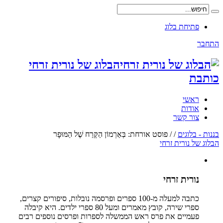
פתיחת בלוג
התחבר
הבלוג של נורית זרחי
כותבת
ראשי
אודות
צור קשר
בננות - בלוגים
/
/
פוסט אורחת: בְּאַרְמוֹן הַקֶּרַח שֶׁל הַמּוּפָר
הבלוג של נורית זרחי
נורית זרחי
כתבה למעלה מ-100 ספרים ופרסמה נובלות, סיפורים קצרים,
ספרי שירה, קובץ מאמרים ומעל 80 ספרי ילדים. היא קיבלה
פעמיים את פרס ראש הממשלה לספרות ופרסים נוספים רבים