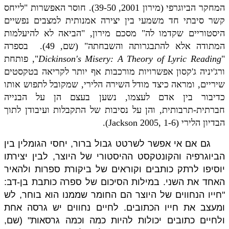
המחקר הביוגרפי (מירון 2001, 39-50). חוסר האפשרות "לייחס
קשר סיבתי חד משמעי בין יצירה אמנותית למצבים נפשיים
היסטוריים שקדמו לה" מסכם מירון, "הביאה לא להיעלמות
המתודה אלא להתבגרותה והשבחתה" (שם, 49).
בספרה
"
Dickinson's Misery: A Theory of Lyric Reading
"
, פותחת
ורג'יניה ג'קסון אפשרויות מורכבות אף יותר לקריאה בטקסטים
שיריים, ומראה כיצד מודל השירה הלירי, שמקובל לתפוש אותו
כדיבור בין אדם לעצמו, נשען בעצם הן על הבנייה
חברתית-תרבותית, והן על נסיבות של התקבלות ועיבודן לתוך
הבדיון הלירי
(
Jackson 2005, 1-6
).
גם אם אי אפשר לשרטט גבול ברור, יחסי הגומלין בין
הביוגרפיה והקונטקסט ההיסטורי של היוצר, לבין יצירתו
יוסיפו לרתק כותבים וקוראים של ביקורת ספרות ולהאיר
האחד את השני. במילות הסיכום של ספרה כותבת בן-דב:
"חייו הנחווים של היוצר הם החומר שממנו הוא בוחר, לש
ומעצב את חייו הכתובים. לחיים נחווים יש גרסה אחת
ולחיים כתובים יכולות להיות כמה וכמה גרסאות" (שם,