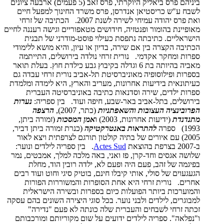
ביניהם פרס ביאליק היוקרתי, פרס זאב (5 פעמים) ארבעה ציונים
לשבח ע"ש כריסטיאן אנדרסן, פרס משרד החינוך למפעל חיים
ואת פרס יהודה עמיחי לשירה לשנת 2007. הכתיבה של זרחי
מאופיינת בהומור ופנטזיה, חידושים מטאפוריים וגישה רעננה לחיים
הישראליים. כתיבתה נתפסת כעילוי פוסט-מודרני של תבנית
הכתיבה הקצרה בין אם שירה, בדיון או עיון, והיא מושא ללימודי
ספרות ומחקר אקדמי. נורית זרחי נולדה בירושלים, התייתמה
מאביה בהיותה בת 6 וגדלה בקיבוץ גבע כילדת חוץ. בעלת תואר
בספרות ופילוסופיה מאוניברסיטת תל-אביב נורית זרחי עבדה גם
כעיתונאית בידיעות אחרונות, מעריב והארץ, היא לימדה ומלמדת
ספרות ילדים, שירה וסדנאות כתיבה באוניברסיטה העברית
בירושלים, בתל-אביב באר-שבע, חיפה ועוד. בין ספריה:
נערות
הפרובינציה העצובות והשאפתניות
(כתר, 2007),
הרצפה
מתנדנדת
(ידיעות אחרונות, 2003) ו
אמן המסכות
(זמורה ביתן,
1993) ספרה
להתראות באנטרקטיקה
(כנרת זמורה ביתן דביר,
2005) עם איורים של בתיה קולטון תורגם לצרפתית ויצא לאור
ב-2007 בצרפת בהוצאת
Actes Sud
. בין ספריה לילדים ונוער:
שלושה אגסים וחד-קרן, פז ואני, באה מלכה למלך, אמבטים, נמר
בפיגמה של זהב, פעם היה ופעם לא, ילדה רובין הוד, מחלת
הגעגעוים של סולי, אותי קיבלו חינם, בוטיק סיגי וחוט ועוד רבים
אחרים. נורית זרחי היא אחת הסופרות והמשוררות הפורות
והמוערכות ביותר הפועלות כיום בספרות ובשירה הישראלית
למבוגרים, לילדים ולבני נוער. בכל סוגי היצירה השונים בהם עסקה
זכתה זרחי לשבחים והעברית שלה כונתה לא פעם "נדירה"
ו"נפלאה". ספריה לילדים ידועים על שום מקוריותם ומורכבותם