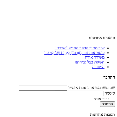
פוסטים אחרונים
שיר מתוך הספר החדש "אררט"
פוסט אורחת: בְּאַרְמוֹן הַקֶּרַח שֶׁל הַמּוּפָר
משורר אורח
השקת בצל גבירתנו
המזוודה
התחבר
שם משתמש או כתובת אימייל
סיסמה
זכור אותי
התחבר
תגובות אחרונות