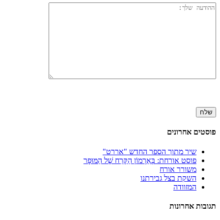
פוסטים אחרונים
שיר מתוך הספר החדש "אררט"
פוסט אורחת: בְּאַרְמוֹן הַקֶּרַח שֶׁל הַמּוּפָר
משורר אורח
השקת בצל גבירתנו
המזוודה
תגובות אחרונות