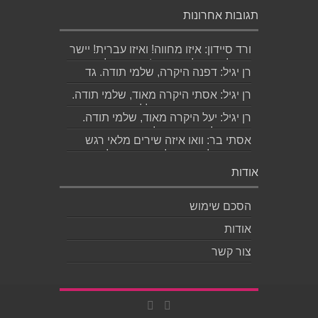
תגובות אחרונות
ורד סיידון: איזו מחווה! ואיזו עברית! יישר
כוח לכותב ולאהובתו :) שבת שלום...
רן יגיל: דפנה היקרה, שלמי תודה. גד
הוא אכן משורר איכותי ביותר. אמסור...
רן יגיל: אסתי היקרה מאוד, שלמי תודה.
ניכר כי השירים דיברו לליבך. אמסו...
רן יגיל: יעל היקרה מאוד, שלמי תודה.
אמסור לגד. שבת שלום. רן...
אסתי בר: וואו איזה שירים מלאי רגש
ותשוקה לאהובה ולאהבה הגדולה
ה,בלתי...
אודות
הסכם שימוש
אודות
צור קשר