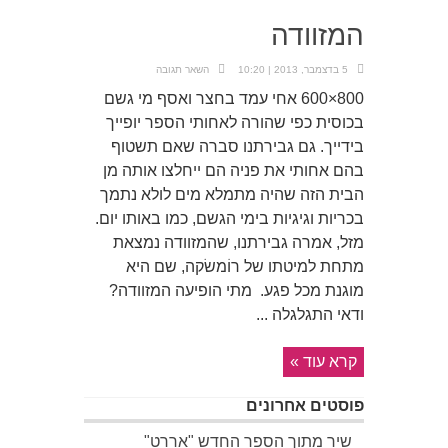
המזוודה
5 בדצמבר, 2013 | 10:20
השאר תגובה
800×600 אחי עמד בחצר ואסף מי גשם
בכוסית כפי שהורה לאחותי הספר יופייך
בידייך. גם גבירתנו סברה שאם תשטוף
בהם אחותי את פניה הם ייחלצו אותה מן
הבית הזה שהיה מתמלא מים לולא נתמך
בכריות וגיגיות בימי הגשם, כמו באותו יום.
מזל, אמרה גבירתנו, שהמזוודה נמצאת
מתחת למיטתו של רוֹמשׂקה, שם היא
מוגנת מכל פגע. מתי הופיעה המזוודה?
ודאי התגלגלה ...
קרא עוד »
פוסטים אחרונים
שיר מתוך הספר החדש "אררט"