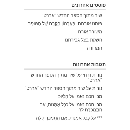
פוסטים אחרונים
שיר מתוך הספר החדש "אררט"
פוסט אורחת: בְּאַרְמוֹן הַקֶּרַח שֶׁל הַמּוּפָר
משורר אורח
השקת בצל גבירתנו
המזוודה
תגובות אחרונות
נורית זרחי
על
שיר מתוך הספר החדש
"אררט"
נורית
על
שיר מתוך הספר החדש "אררט"
מכי חכם נאמן
על
הֶלְיוּם
מכי חכם נאמן
על
כְּכָל אָמָּנוּת, אִם
הִתְמַכַּרְתָּ לָהּ
***
על
כְּכָל אָמָּנוּת, אִם הִתְמַכַּרְתָּ לָהּ