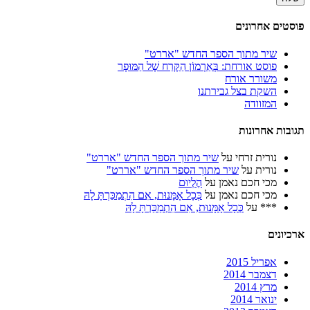
פוסטים אחרונים
שיר מתוך הספר החדש "אררט"
פוסט אורחת: בְּאַרְמוֹן הַקֶּרַח שֶׁל הַמּוּפָר
משורר אורח
השקת בצל גבירתנו
המזוודה
תגובות אחרונות
נורית זרחי
על
שיר מתוך הספר החדש "אררט"
נורית
על
שיר מתוך הספר החדש "אררט"
מכי חכם נאמן
על
הֶלְיוּם
מכי חכם נאמן
על
כְּכָל אָמָּנוּת, אִם הִתְמַכַּרְתָּ לָהּ
***
על
כְּכָל אָמָּנוּת, אִם הִתְמַכַּרְתָּ לָהּ
ארכיונים
אפריל 2015
דצמבר 2014
מרץ 2014
ינואר 2014