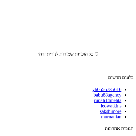
© כל הזכויות שמורות לנורית זרחי
בלוגים חדשים
yh0556785616
babu88agency
rupali14mehta
leowatkins
sakshimore
murnanian
תגובות אחרונות