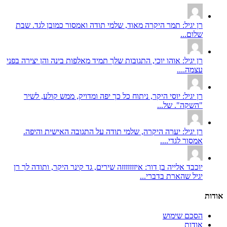
רן יגיל: תמר היקרה מאוד, שלמי תודה ואמסור כמובן לגד. שבת
שלום...
רן יגיל: אוהו יוכי, התגובות שלך תמיד מאלפות בינה והן יצירה בפני
עצמה....
רן יגיל: יוסי היקר, ניתוח כל כך יפה ומדויק, ממש קולע, לשיר
"השקה". של...
רן יגיל: יערה היקרה, שלמי תודה על התגובה האישית והיפה.
אמסור לגדי....
יוכבד אלייה בן דור: איזזזזזזזה שירים, גד קינר היקר, ותודה לך רן
יגיל שהארת בדברי...
אודות
הסכם שימוש
אודות