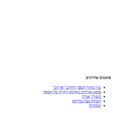
פוסטים אחרונים
שיר מתוך הספר החדש "אררט"
פוסט אורחת: בְּאַרְמוֹן הַקֶּרַח שֶׁל הַמּוּפָר
משורר אורח
השקת בצל גבירתנו
המזוודה