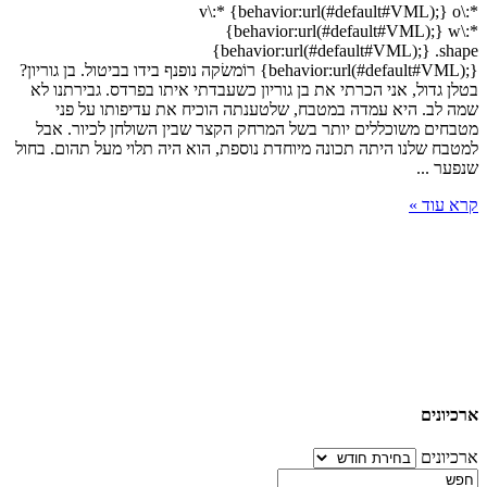
v\:* {behavior:url(#default#VML);} o\:*
{behavior:url(#default#VML);} w\:*
{behavior:url(#default#VML);} .shape
{behavior:url(#default#VML);} רוֹמשׂקה נופנף בידו בביטול. בן גוריון?
בטלן גדול, אני הכרתי את בן גוריון כשעבדתי איתו בפרדס. גבירתנו לא
שמה לב. היא עמדה במטבח, שלטענתה הוכיח את עדיפותו על פני
מטבחים משוכללים יותר בשל המרחק הקצר שבין השולחן לכיור. אבל
למטבח שלנו היתה תכונה מיוחדת נוספת, הוא היה תלוי מעל תהום. בחול
שנפער ...
קרא עוד »
ארכיונים
ארכיונים